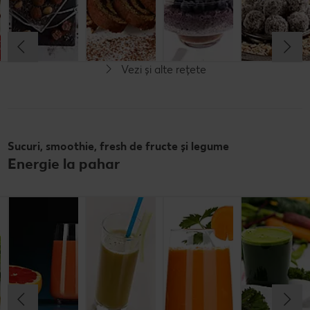
Simplu
Rafinat
Rafinat
Simplu
Vezi și alte rețete
Vegan
Vegan
Sucuri, smoothie, fresh de fructe și legume
Energie la pahar
Lapte de soia
Fresh de
Suc de țelină -
Suc de
grapefruit
rădăcină
morcovi
Cel mult 15 minute
Cel mult 30 minute
Cel mult 15 minute
Cel mult 30 minute
Simplu
Simplu
Simplu
Simplu