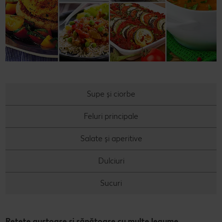
Concursuri online
Revista Kaufland - Acum și pe WhatsApp!
Click & Reserve
Supe și ciorbe
Feluri principale
Salate și aperitive
Dulciuri
Sucuri
Rețete gustoase și sănătoase cu multe legume