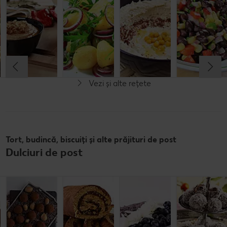
paste și
bătută
rucola și
pastă de
legume
cartofi
susan
Cel mult 60 minute
Cel mult 60 minute
Cel mult 60 minute
Cel mult 30 minute
Rafinat
Rafinat
Simplu
Simplu
Vezi și alte rețete
Fără lactoză
Tort, budincă, biscuiți și alte prăjituri de post
Dulciuri de post
Trufe raw
Sfere de rom
Cozonac raw
Budincă de
vegan
vegan
chia
Cel mult 60 minute
Cel mult 60 minute
Cel mult 60 minute
Cel mult 30 minute