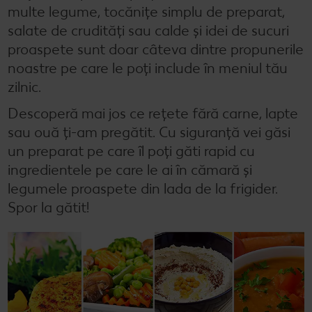
Cu Kaufland Card alimentezi ușor
multe legume, tocănițe simplu de preparat,
Dicționar de alimente
Rețete by Kitchen Affair
FoodFix
Stare de bine
NOU
salate de crudități sau calde și idei de sucuri
proaspete sunt doar câteva dintre propunerile
Vreau din România
Ce gătim azi?
Codul Grataragiului
Timp liber
NOU
noastre pe care le poți include în meniul tău
zilnic.
Rețete rapide
Ești producător local? Te strigă Kaufland!
Descoperă mai jos ce rețete fără carne, lapte
Rețete de prăjituri
Ieftin și bun
sau ouă ți-am pregătit. Cu siguranță vei găsi
Rețete cu carne
Când cere ceva dulce
un preparat pe care îl poți găti rapid cu
ingredientele pe care le ai în cămară și
Rețete de post
Marcă proprie Kaufland - și calitate și preț mic
legumele proaspete din lada de la frigider.
Spor la gătit!
Raw vegan
RE:FRESH
România știe să gătească
Kaufland Livrează
Fresh