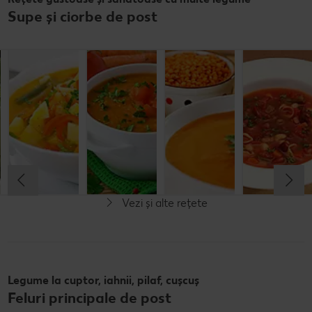
Supe și ciorbe de post
Supă cremă de
Ciorbă
Supă cremă de
Supă cremă de
spanac și
oltenească de
roşii si ardei
linte
dovlecel
legume
Cel mult 60 minute
Cel mult 60 minute
Cel mult 60 minute
Cel mult 60 minute
Rafinat
Simplu
Rafinat
Rafinat
Vezi și alte rețete
Legume la cuptor, iahnii, pilaf, cușcuș
Feluri principale de post