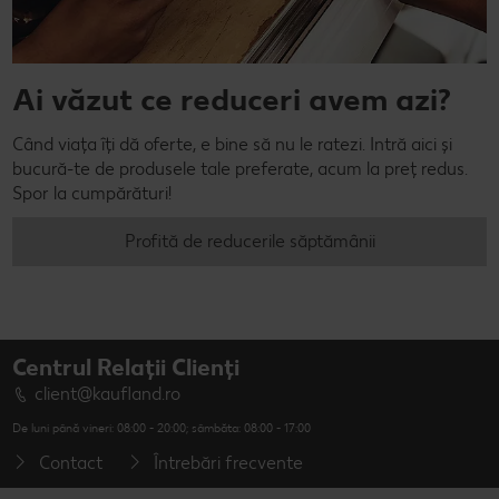
Ai văzut ce reduceri avem azi?
Când viața îți dă oferte, e bine să nu le ratezi. Intră aici și
bucură-te de produsele tale preferate, acum la preț redus.
Spor la cumpărături!
Profită de reducerile săptămânii
Centrul Relații Clienți
client@kaufland.ro
De luni până vineri: 08:00 - 20:00; sâmbăta: 08:00 - 17:00
Contact
Întrebări frecvente