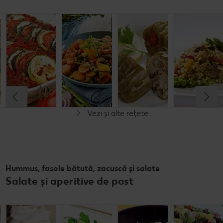
Rondele de
Legume la
Ghiveci
Ardei umpluți
cartofi cu
cuptor în sos
sârbesc
cu orez
ciuperci
tomat
Cel mult 60 minute
Cel mult 60 minute
Cel mult 30 minute
Cel mult 60 minute
Rafinat
Rafinat
Simplu
Rafinat
Vezi și alte rețete
Vegan
Fără lactoză
Hummus, fasole bătută, zacuscă și salate
Salate și aperitive de post
Salată de
Rețetă: Fasole
Salată de
Hummus cu