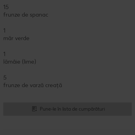
15
frunze de spanac
1
măr verde
1
lămâie (lime)
5
frunze de varză creață
Pune-le în lista de cumpărături