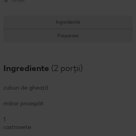
Simplu
Concursuri online
Ingrediente
Revista Kaufland - Acum și pe WhatsApp!
Preparare
Click & Reserve
Ingrediente
(2 porții)
cuburi de gheață
mărar proaspăt
1
castravete