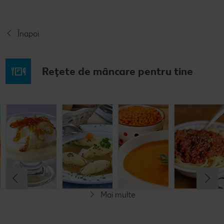
Înapoi
Rețete de mâncare pentru tine
Musaca de
Lapte de
Supă
Supă cremă de
cartofi cu
pasăre
tradițională
linte
cașcaval
cu găluşte
Cel mult 60 minute
Cel mult 60 minute
Cel mult 60 minute
Cel mult 60 minute
Rafinat
Simplu
Rafinat
Rafinat
Mai multe