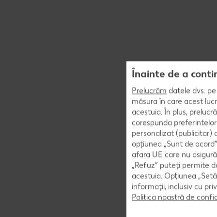
Înainte de a conti
Prelucrăm
datele dvs. pe 
măsura în care acest lucr
acestuia. În plus, preluc
corespunda preferintelor
personalizat (publicitar)
opțiunea „Sunt de acord” 
afara UE care nu asigură 
„Refuz” puteți permite doa
acestuia. Opțiunea „Setăr
informații, inclusiv cu pr
Politica noastră de confi