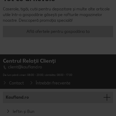
Caserole, tigăi, cutii pentru depozitare și multe alte articole
utile într-o gospodărie găsești pe rafturile magazinelor
noastre. Descoperă promoția specială!
Află ofertele pentru gospodăria ta
Centrul Relații Clienți
client@kaufland.ro
De luni până vineri: 08:00 - 20:00; sâmbăta: 08:00 - 17:00
Contact
Întrebări frecvente
Kaufland.ro
Ieftin și Bun