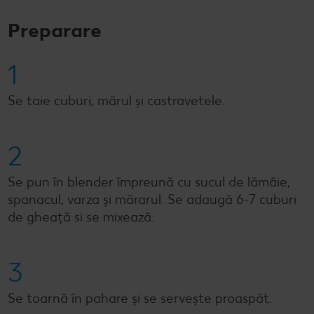
Preparare
1
Se taie cuburi, mărul și castravetele.
2
Se pun în blender împreună cu sucul de lămâie,
spanacul, varza și mărarul. Se adaugă 6-7 cuburi
de gheață si se mixează.
3
Se toarnă în pahare și se servește proaspăt.