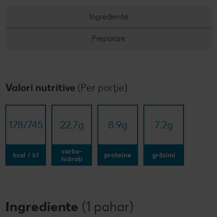
Concursuri online
Ingrediente
Revista Kaufland - Acum și pe WhatsApp!
Preparare
Click & Reserve
Valori nutritive
(Per porție)
178/​745
22.7
g
8.9
g
7.2
g
carbo-
kcal / kJ
proteine
grăsimi
hidrați
Ingrediente
(1 pahar)