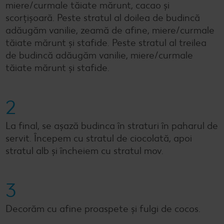
miere/curmale tăiate mărunt, cacao și
scorțișoară. Peste stratul al doilea de budincă
adăugăm vanilie, zeamă de afine, miere/curmale
tăiate mărunt și stafide. Peste stratul al treilea
de budincă adăugăm vanilie, miere/curmale
tăiate mărunt și stafide.
2
La final, se așază budinca în straturi în paharul de
servit. Începem cu stratul de ciocolată, apoi
stratul alb și încheiem cu stratul mov.
3
Decorăm cu afine proaspete și fulgi de cocos.