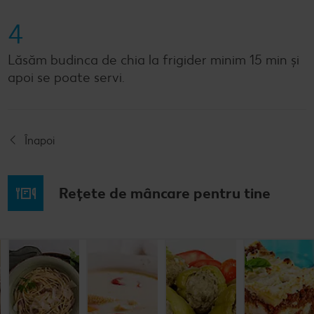
4
Lăsăm budinca de chia la frigider minim 15 min și
apoi se poate servi.
Înapoi
Rețete de mâncare pentru tine
Rețetă: Fasole
Spaghete
Ciorbă de
Ardei umpluți
bătută
carbonara
burtă
cu carne și
orez
Cel mult 60 minute
Cel mult 30 minute
Cel mult 60 minute