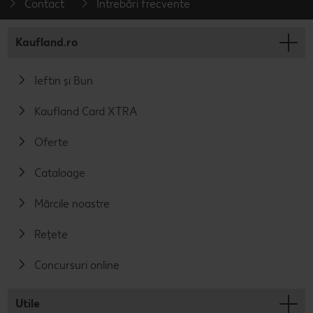
Contact
Întrebări frecvente
Kaufland.ro
Ieftin și Bun
Kaufland Card XTRA
Oferte
Cataloage
Mărcile noastre
Rețete
Concursuri online
Utile