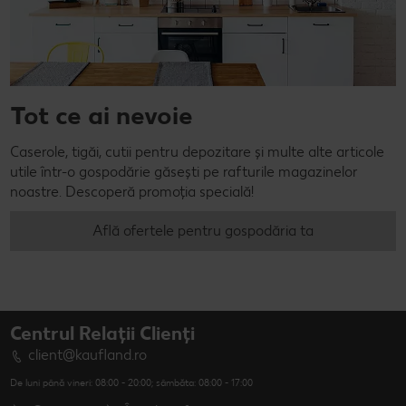
Tot ce ai nevoie
Caserole, tigăi, cutii pentru depozitare și multe alte articole
utile într-o gospodărie găsești pe rafturile magazinelor
noastre. Descoperă promoția specială!
Află ofertele pentru gospodăria ta
Centrul Relații Clienți
client@kaufland.ro
De luni până vineri: 08:00 - 20:00; sâmbăta: 08:00 - 17:00