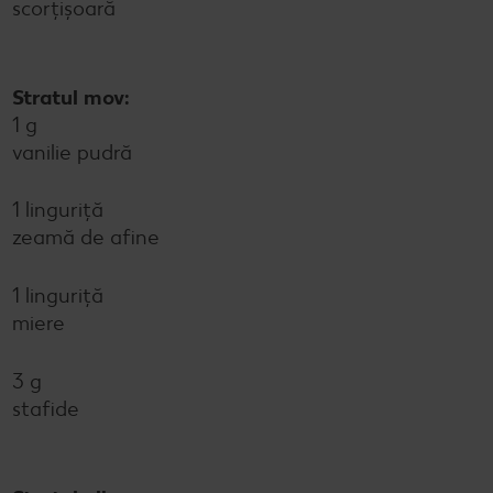
scorțișoară
Stratul mov:
1 g
vanilie pudră
1 linguriță
zeamă de afine
1 linguriță
miere
3 g
stafide