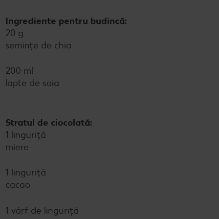
Ingrediente pentru budincă:
20 g
semințe de chia
200 ml
lapte de soia
Stratul de ciocolată:
1 linguriță
miere
1 linguriță
cacao
1 vârf de linguriță