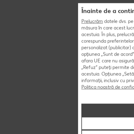
Înainte de a conti
Prelucrăm
datele dvs. pe 
măsura în care acest lucr
acestuia. În plus, preluc
corespunda preferintelor
personalizat (publicitar)
opțiunea „Sunt de acord” 
afara UE care nu asigură 
„Refuz” puteți permite doa
acestuia. Opțiunea „Setăr
informații, inclusiv cu pr
Politica noastră de confi