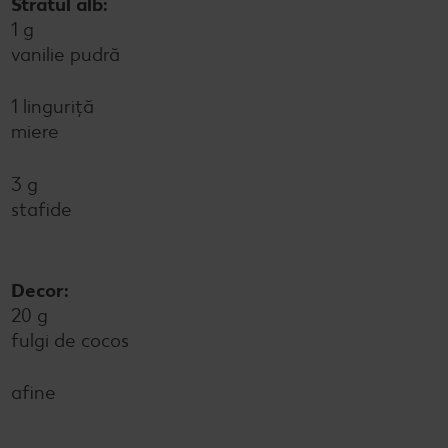
Stratul alb:
1 g
vanilie pudră
1 linguriță
miere
3 g
stafide
Decor:
20 g
fulgi de cocos
afine