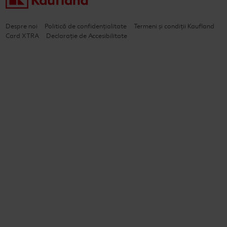
Despre noi
Politică de confidențialitate
Termeni și condiții Kaufland
Card XTRA
Declarație de Accesibilitate