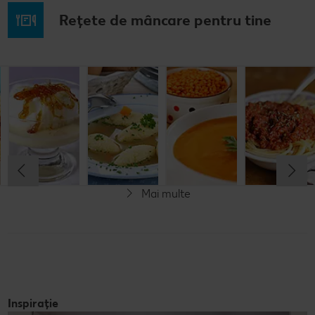
Rețete de mâncare pentru tine
Musaca de
Lapte de
Supă
Supă cremă de
cartofi cu
pasăre
tradițională
linte
cașcaval
cu găluşte
Cel mult 60 minute
Cel mult 60 minute
Cel mult 60 minute
Cel mult 60 minute
Rafinat
Simplu
Rafinat
Rafinat
Mai multe
Inspirație