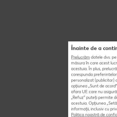
Înainte de a conti
Prelucrăm
datele dvs. pe 
măsura în care acest lucr
acestuia. În plus, preluc
corespunda preferintelor
personalizat (publicitar)
opțiunea „Sunt de acord” 
afara UE care nu asigură 
„Refuz” puteți permite doa
acestuia. Opțiunea „Setăr
informații, inclusiv cu pr
Politica noastră de confi