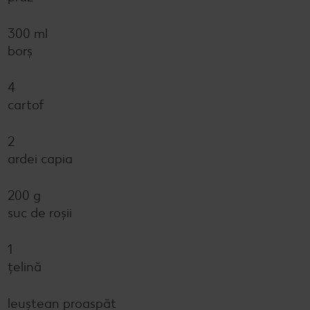
300 ml
borș
4
cartof
2
ardei capia
200 g
suc de roșii
1
țelină
leuștean proaspăt