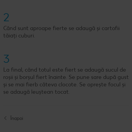
2
Când sunt aproape fierte se adaugă și cartofii
tăiați cuburi.
3
La final, când totul este fiert se adaugă sucul de
roșii și borșul fiert înainte. Se pune sare după gust
și se mai fierb câteva clocote. Se oprește focul și
se adaugă leuștean tocat.
Înapoi