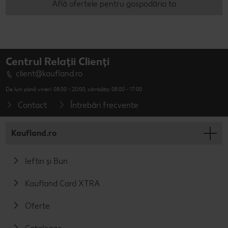
Află ofertele pentru gospodăria ta
Centrul Relații Clienți
client@kaufland.ro
De luni până vineri: 08:00 - 20:00; sâmbăta: 08:00 - 17:00
Contact
Întrebări frecvente
Kaufland.ro
Ieftin și Bun
Kaufland Card XTRA
Oferte