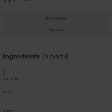
Rafinat
Concursuri online
Ingrediente
Revista Kaufland - Acum și pe WhatsApp!
Preparare
Click & Reserve
Ingrediente
(6 porții)
2
morcovi
sare
1
praz