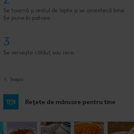
Se toarnă și restul de lapte și se amestecă bine.
Se pune în pahare.
3
Se servește călduț sau rece.
Înapoi
Rețete de mâncare pentru tine
Musaca de
Lapte de
Supă
Supă cremă de
cartofi cu
pasăre
tradițională
linte