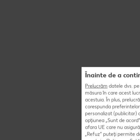
Înainte de a conti
Prelucrăm
datele dvs. pe 
măsura în care acest lucr
acestuia. În plus, preluc
corespunda preferintelor
personalizat (publicitar)
opțiunea „Sunt de acord” 
afara UE care nu asigură 
„Refuz” puteți permite doa