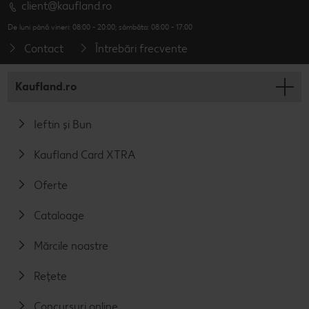
client@kaufland.ro
De luni până vineri: 08:00 - 20:00; sâmbăta: 08:00 - 17:00
Contact
Întrebări frecvente
Kaufland.ro
Ieftin și Bun
Kaufland Card XTRA
Oferte
Cataloage
Mărcile noastre
Rețete
Concursuri online