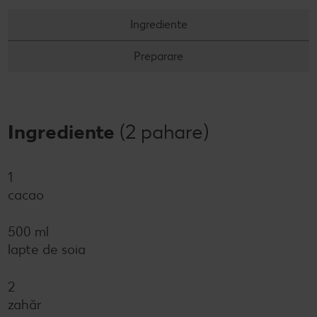
Concursuri online
Ingrediente
Revista Kaufland - Acum și pe WhatsApp!
Preparare
Click & Reserve
Ingrediente
(2 pahare)
1
cacao
500 ml
lapte de soia
2
zahăr