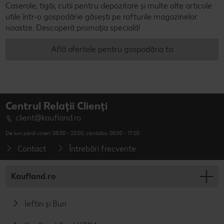
Caserole, tigăi, cutii pentru depozitare și multe alte articole
utile într-o gospodărie găsești pe rafturile magazinelor
noastre. Descoperă promoția specială!
Află ofertele pentru gospodăria ta
Centrul Relații Clienți
client@kaufland.ro
De luni până vineri: 08:00 - 20:00; sâmbăta: 08:00 - 17:00
Contact
Întrebări frecvente
Kaufland.ro
Ieftin și Bun