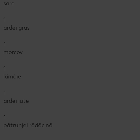
sare
1
ardei gras
1
morcov
1
lămâie
1
ardei iute
1
pătrunjel rădăcină