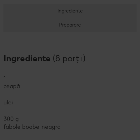
Concursuri online
Ingrediente
Revista Kaufland - Acum și pe WhatsApp!
Preparare
Click & Reserve
Ingrediente
(8 porții)
1
ceapă
ulei
300 g
fabole boabe-neagră