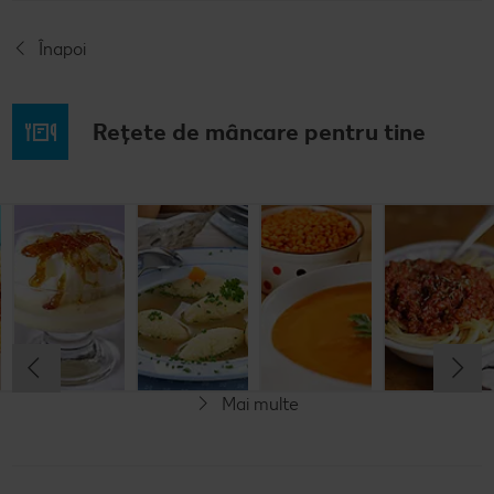
Înapoi
Rețete de mâncare pentru tine
Musaca de
Lapte de
Supă
Supă cremă de
cartofi cu
pasăre
tradițională
linte
cașcaval
cu găluşte
Cel mult 60 minute
Cel mult 60 minute
Cel mult 60 minute
Cel mult 60 minute
Rafinat
Simplu
Rafinat
Rafinat
Mai multe