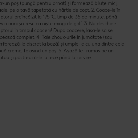
tr-un poș (pungă pentru ornat) și formează biluțe mici,
ale, pe o tavă tapetată cu hârtie de copt. 2. Coace-le în
ptorul preîncălzit la 175°C, timp de 35 de minute, până
vin aurii și cresc ca niște mingi de golf. 3. Nu deschide
ptorul în timpul coacerii! După coacere, lasă-le să se
cească complet. 4. Taie choux-urile în jumătate (sau
rforează-le discret la bază) și umple-le cu una dintre cele
uă creme, folosind un poș. 5. Așază-le frumos pe un
atou și păstrează-le la rece până la servire.