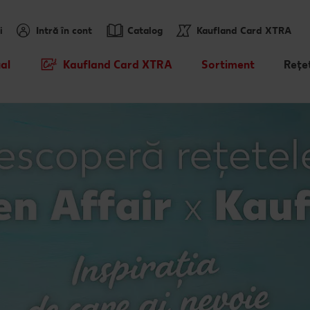
i
Intră în cont
Catalog
Kaufland Card XTRA
al
Kaufland Card XTRA
Sortiment
Rețe
Cupoane XTRA
Noile noastre brandur
Rețet
sosit
Oferte Parteneri Kaufland Card
Rețet
XTRA
Mărcile noastre
Hăde
Kaufland Scan
Sortiment tematic
Caută
Tombola „Descoperă cramele
Prospețime în fiecare 
Rețet
Romaniei" - Crama Moşia
Domneascã - 29.07 - 11.08
Dicționar de alimente
Ce gă
Cu Kaufland Card alimentezi
Vreau din România
Rețet
ușor
Rețet