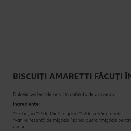
BISCUIȚI AMARETTI FĂCUȚI Î
Dulcele perfect de servit la cafeluța de dimineață
Ingrediente:
*2 albușuri *250g făină migdale *220g zahăr granulat
*vanilie *esență de migdale *zahăr pudră *migdale pentr
decor