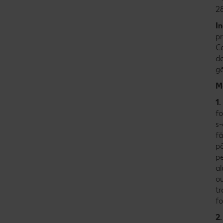
2
I
pr
C
de
gă
M
1
fo
s-
fă
pâ
pe
al
ou
tr
fo
2