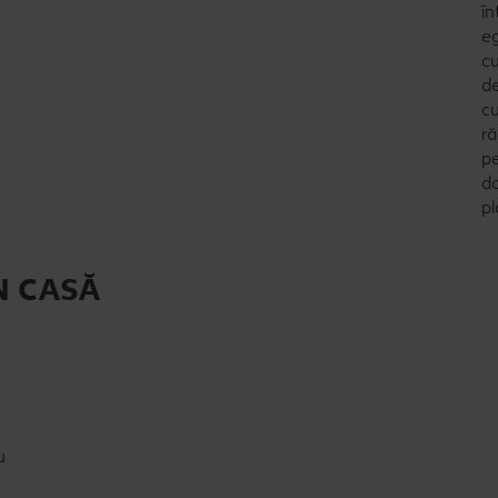
în
eg
cu
de
cu
ră
pe
do
pl
N CASĂ
u