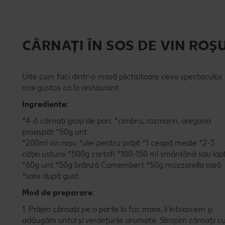
CÂRNAȚI ÎN SOS DE VIN ROȘ
Uite cum faci dintr-o masă plictisitoare ceva spectaculos 
mai gustos ca la restaurant
Ingrediente:
*4-6 cârnați groși de porc *cimbru, rozmarin, oregano
proaspăt *50g unt
*200ml vin roșu *ulei pentru prăjit *1 ceapă medie *2-3
căței usturoi *500g cartofi *100-150 ml smântână sau lap
*60g unt *50g brânză Camembert *50g mozzarella rasă
*sare după gust
Mod de preparare:
1. Prăjim cârnații pe o parte la foc mare, îi întoarcem și
adăugăm untul și verdețurile aromate. Stropim cârnații c