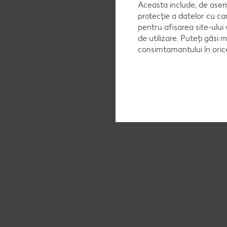
Aceasta include, de asem
protecție a datelor cu ca
pentru afisarea site-ului
de utilizare. Puteți găsi 
consimtamantului în ori