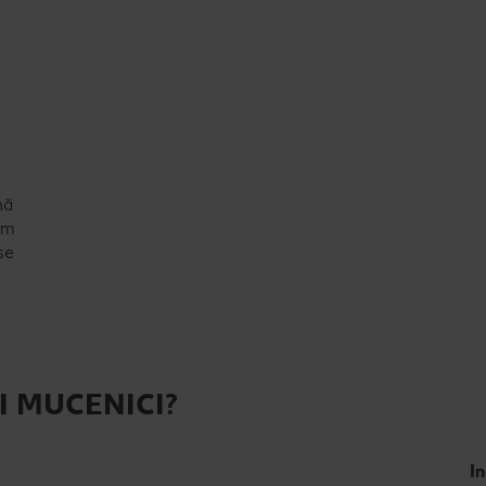
nă
găm
se
I MUCENICI?
I