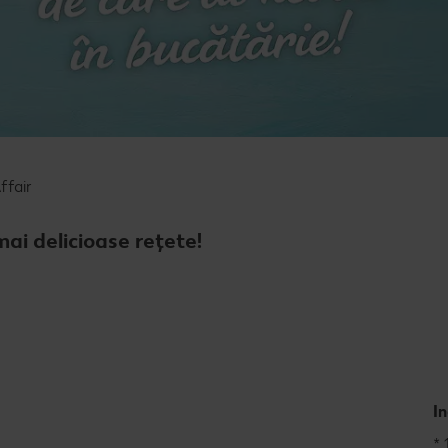
Rețet
Rețet
Raw 
ffair
mai delicioase rețete!
I
* 