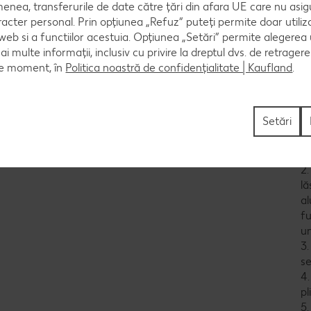
bă
enea, transferurile de date către țări din afara UE care nu asig
30
racter personal. Prin opțiunea „Refuz” puteți permite doar utiliz
 web si a functiilor acestuia. Opțiunea „Setări” permite alegerea
I
mai multe informații, inclusiv cu privire la dreptul dvs. de retrager
*a
ce moment, în
Politica noastră de confidențialitate | Kaufland
.
de
af
M
Setări
1.
și
2.
lă
al
fu
u
3
s
4
pl
5.