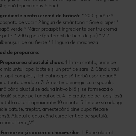
80g ouă (aproximativ 6 buc)
ngrediente pentru cremă de brânză:
* 200 g brânză
oaspătă de vaci * 2 linguri de smântână * Sare și piper *
eapă verde * Mărar proaspăt Ingrediente pentru cremă
 pate: * 200 g pate (preferabil de ficat de pui) * 2-3
lbenușuri de ou fierte * 1 lingură de maioneză
od de preparare:
. Prepararea aluatului choux:
1. Într-o cratiță, pune pe
c mic untul, apa, laptele și un praf de sare. 2. Când untul
a topit complet și lichidul începe să fiarbă ușor, adaugă
ina toată deodată. 3. Amestecă energic cu o spatulă,
nă când aluatul se adună într-o bilă și se formează o
liculă subțire pe fundul oalei. 4. Ia cratița de pe foc și lasă
uatul la răcorit aproximativ 10 minute. 5. Începe să adaugi
ăle bătute, treptat, amestecând bine după fiecare
anșă. Aluatul e gata când curge lent de pe spatulă,
rmând litera „V”.
. Formarea și coacerea choux-urilor:
1. Pune aluatul