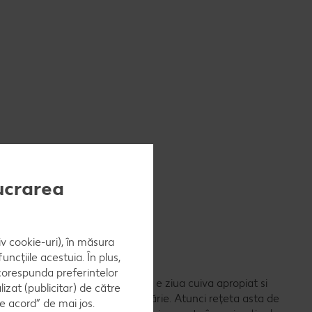
lucrarea
iv cookie-uri), în măsura
ncțiile acestuia. În plus,
 corespunda preferintelor
 uitat de aniversare? Sau poate e ziua cuiva apropiat si
zat (publicitar) de către
 ai timp sa mergi pana la cofetărie. Atunci rețeta asta de
e acord” de mai jos.