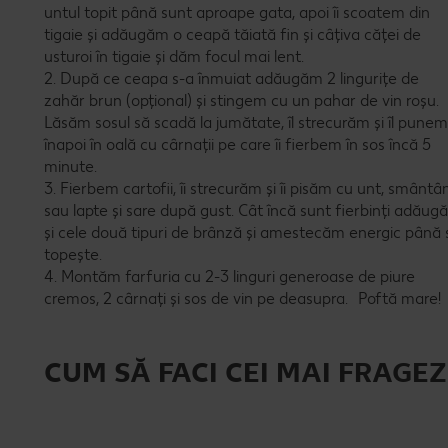
untul topit până sunt aproape gata, apoi îi scoatem din
tigaie și adăugăm o ceapă tăiată fin și câțiva căței de
usturoi în tigaie și dăm focul mai lent.
2. După ce ceapa s-a înmuiat adăugăm 2 lingurițe de
zahăr brun (opțional) și stingem cu un pahar de vin roșu.
Lăsăm sosul să scadă la jumătate, îl strecurăm și îl punem
înapoi în oală cu cârnații pe care îi fierbem în sos încă 5
minute.
3. Fierbem cartofii, îi strecurăm și îi pisăm cu unt, smântâ
sau lapte și sare după gust. Cât încă sunt fierbinți adău
și cele două tipuri de brânză și amestecăm energic până 
topește.
4. Montăm farfuria cu 2-3 linguri generoase de piure
cremos, 2 cârnați și sos de vin pe deasupra. Poftă mare!
CUM SĂ FACI CEI MAI FRAGEZ