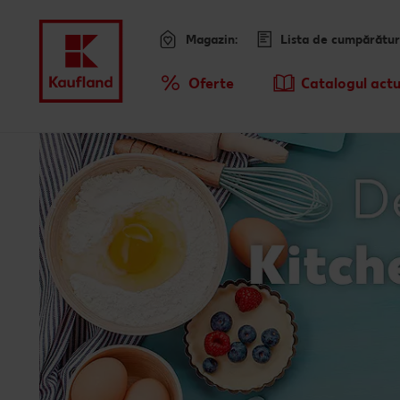
Magazin:
Lista de cumpărătur
Meniu
Oferte
Catalogul actu
Prezentare Generala Oferte
Sari la
Promotiile TV ale saptamanii
Conținut principal
Subsol
Bară laterală fixă