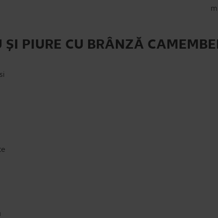
m
U ȘI PIURE CU BRÂNZĂ CAMEMBE
si
te
u