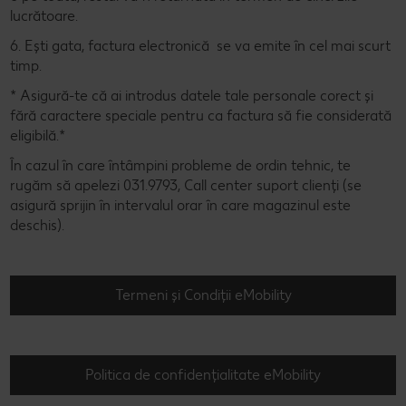
lucrătoare.
6. Ești gata, factura electronică se va emite în cel mai scurt
timp.
* Asigură-te că ai introdus datele tale personale corect și
fără caractere speciale pentru ca factura să fie considerată
eligibilă.*
În cazul în care întâmpini probleme de ordin tehnic, te
rugăm să apelezi 031.9793, Call center suport clienți (se
asigură sprijin în intervalul orar în care magazinul este
deschis).
Termeni și Condiții eMobility
Politica de confidențialitate eMobility