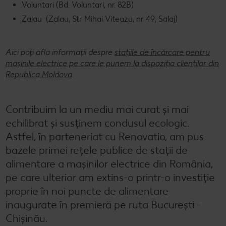
Voluntari (Bd. Voluntari, nr. 82B)
Zalau (Zalau, Str Mihai Viteazu, nr 49, Salaj)
Aici poți afla informații despre
stațiile de încărcare pentru
mașinile electrice pe care le punem la dispoziția clienților din
Republica Moldova
.
Contribuim la un mediu mai curat și mai
echilibrat și susținem condusul ecologic.
Astfel, în parteneriat cu Renovatio, am pus
bazele primei rețele publice de stații de
alimentare a mașinilor electrice din România,
pe care ulterior am extins-o printr-o investiție
proprie în noi puncte de alimentare
inaugurate în premieră pe ruta București -
Chișinău.