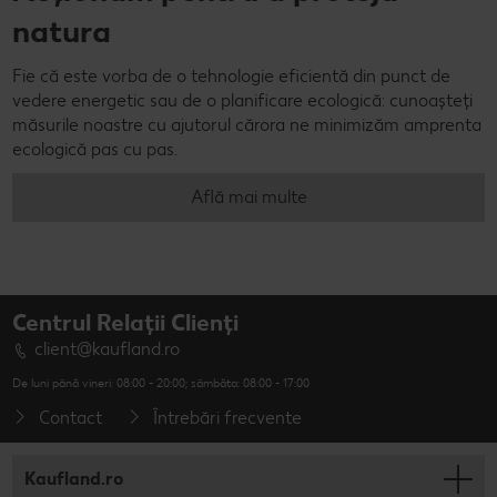
natura
Fie că este vorba de o tehnologie eficientă din punct de
vedere energetic sau de o planificare ecologică: cunoașteți
măsurile noastre cu ajutorul cărora ne minimizăm amprenta
ecologică pas cu pas.
Află mai multe
Centrul Relații Clienți
client@kaufland.ro
De luni până vineri: 08:00 - 20:00; sâmbăta: 08:00 - 17:00
Contact
Întrebări frecvente
Kaufland.ro