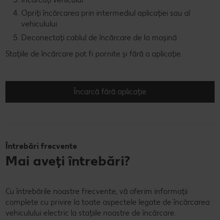
Opriți încărcarea prin intermediul aplicației sau al
vehiculului
Deconectați cablul de încărcare de la mașină
Stațiile de încărcare pot fi pornite și fără o aplicație.
Încarcă fără aplicație
Întrebări frecvente
Mai aveți întrebări?
Cu întrebările noastre frecvente, vă oferim informații
complete cu privire la toate aspectele legate de încărcarea
vehiculului electric la stațiile noastre de încărcare.