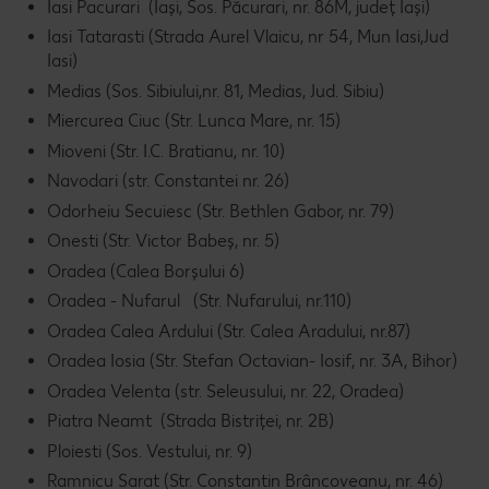
Iasi Pacurari (Iași, Sos. Păcurari, nr. 86M, județ Iași)
Iasi Tatarasti (Strada Aurel Vlaicu, nr 54, Mun Iasi,Jud
Iasi)
Medias (Sos. Sibiului,nr. 81, Medias, Jud. Sibiu)
Miercurea Ciuc (Str. Lunca Mare, nr. 15)
Mioveni (Str. I.C. Bratianu, nr. 10)
Navodari (str. Constantei nr. 26)
Odorheiu Secuiesc (Str. Bethlen Gabor, nr. 79)
Onesti (Str. Victor Babeș, nr. 5)
Oradea (Calea Borşului 6)
Oradea - Nufarul (Str. Nufarului, nr.110)
Oradea Calea Ardului (Str. Calea Aradului, nr.87)
Oradea Iosia (Str. Stefan Octavian- Iosif, nr. 3A, Bihor)
Oradea Velenta (str. Seleusului, nr. 22, Oradea)
Piatra Neamt (Strada Bistriței, nr. 2B)
Ploiesti (Sos. Vestului, nr. 9)
Ramnicu Sarat (Str. Constantin Brâncoveanu, nr. 46)