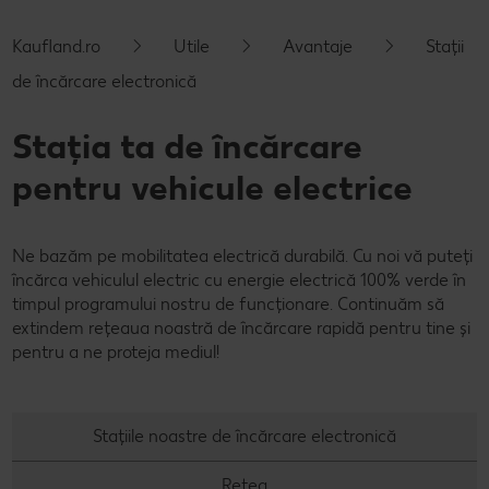
Cu Kaufland Card alimentezi ușor
Dicționar de alimente
Rețete by Kitchen Affair
FoodFix
Stare de bine
NOU
Kaufland.ro
Utile
Avantaje
Stații
de încărcare electronică
Vreau din România
Ce gătim azi?
Codul Grataragiului
Timp liber
NOU
Rețete rapide
Ești producător local? Te strigă Kaufland!
Stația ta de încărcare
pentru vehicule electrice
Rețete de prăjituri
Ieftin și bun
Rețete cu carne
Când cere ceva dulce
Ne bazăm pe mobilitatea electrică durabilă. Cu noi vă puteți
Rețete de post
Marcă proprie Kaufland - și calitate și preț mic
încărca vehiculul electric cu energie electrică 100% verde în
timpul programului nostru de funcționare. Continuăm să
extindem rețeaua noastră de încărcare rapidă pentru tine și
Raw vegan
RE:FRESH
pentru a ne proteja mediul!
România știe să gătească
Kaufland Livrează
Stațiile noastre de încărcare electronică
Fresh
Rețea