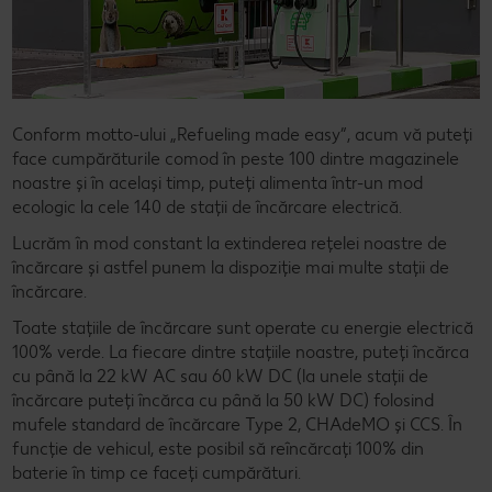
Conform motto-ului „Refueling made easy”, acum vă puteți
face cumpărăturile comod în peste 100 dintre magazinele
noastre și în același timp, puteți alimenta într-un mod
ecologic la cele 140 de stații de încărcare electrică.
Lucrăm în mod constant la extinderea rețelei noastre de
încărcare și astfel punem la dispoziție mai multe stații de
încărcare.
Toate stațiile de încărcare sunt operate cu energie electrică
100% verde. La fiecare dintre stațiile noastre, puteți încărca
cu până la 22 kW AC sau 60 kW DC (la unele stații de
încărcare puteți încărca cu până la 50 kW DC) folosind
mufele standard de încărcare Type 2, CHAdeMO și CCS. În
funcție de vehicul, este posibil să reîncărcați 100% din
baterie în timp ce faceți cumpărături.