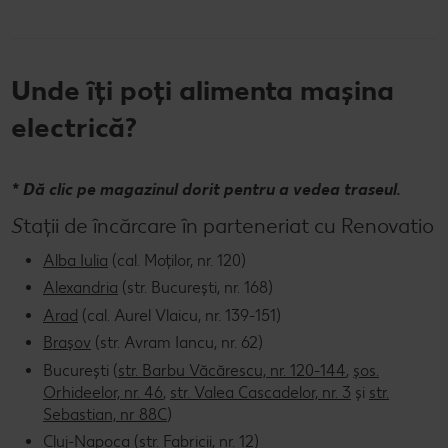
Unde îți poți alimenta mașina
electrică?
* Dă clic pe magazinul dorit pentru a vedea traseul.
S
tații de încărcare în parteneriat cu Renovatio
Alba Iulia
(cal. Moților, nr. 120)
Alexandria
(str. București, nr. 168)
Arad
(cal. Aurel Vlaicu, nr. 139-151)
Brașov
(str. Avram Iancu, nr. 62)
București (
str. Barbu Văcărescu, nr. 120-144
,
șos.
Orhideelor, nr. 46
,
str. Valea Cascadelor, nr. 3
și
str.
Sebastian, nr 88C
)
Cluj-Napoca
(str. Fabricii, nr. 12)