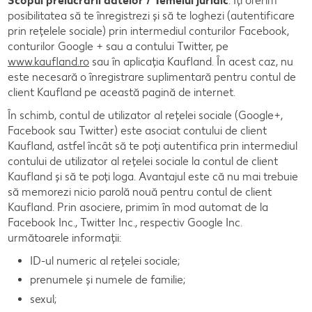
Scopul prelucrării datelor / Temeiul juridic
: Îți oferim
posibilitatea să te înregistrezi și să te loghezi (autentificare
prin rețelele sociale) prin intermediul conturilor Facebook,
conturilor Google + sau a contului Twitter, pe
www.kaufland.ro
sau în aplicația Kaufland. În acest caz, nu
este necesară o înregistrare suplimentară pentru contul de
client Kaufland pe această pagină de internet.
În schimb, contul de utilizator al rețelei sociale (Google+,
Facebook sau Twitter) este asociat contului de client
Kaufland, astfel încât să te poți autentifica prin intermediul
contului de utilizator al rețelei sociale la contul de client
Kaufland și să te poți loga. Avantajul este că nu mai trebuie
să memorezi nicio parolă nouă pentru contul de client
Kaufland. Prin asociere, primim în mod automat de la
Facebook Inc., Twitter Inc., respectiv Google Inc.
următoarele informații:
ID-ul numeric al rețelei sociale;
prenumele și numele de familie;
sexul;