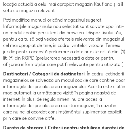
locația actuală a celui mai apropiat magazin Kaufland și a îl
seta ca magazin relevant.
Poți modifica manual oricând magazinul sugerat.
Informațiile magazinului nou selectat sunt salvate apoi într-
un modul cookie persistent din browserul dispozitivului tău,
pentru ca tu să poți vedea ofertele relevante din magazinul
cel mai apropiat de tine, în cadrul vizitelor viitoare. Temeiul
juridic pentru această prelucrare a datelor este art. 6 alin. (1)
lit. (f) din RGPD (prelucrarea necesară a datelor pentru
afișarea informațiilor care pot fi relevante pentru utilizator).
Destinatari / Categorii de destinatari
: În cadrul extinderii
magazinelor, se salvează un modul cookie care conține doar
informațiile despre alocarea magazinului. Acesta este citit în
mod automat la următoarea vizită în pagina noastră de
internet. În plus, de regulă nimeni nu are acces la
informațiile despre alocarea acestui magazin, în cazul în
care nu ne-ai acordat consimțământul suplimentar explicit
prin care se convine altfel.
Durata de stocare / Criterii pentru stabilirea duratei de