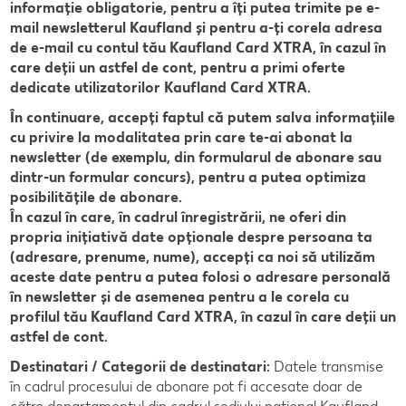
informație obligatorie, pentru a îți putea trimite pe e-
mail newsletterul Kaufland și pentru a-ți corela adresa
de e-mail cu contul tău Kaufland Card XTRA, în cazul în
care deții un astfel de cont, pentru a primi oferte
dedicate utilizatorilor Kaufland Card XTRA.
În continuare, accepți faptul că putem salva informațiile
cu privire la modalitatea prin care te-ai abonat la
newsletter (de exemplu, din formularul de abonare sau
dintr-un formular concurs), pentru a putea optimiza
posibilitățile de abonare.
În cazul în care, în cadrul înregistrării, ne oferi din
propria inițiativă date opționale despre persoana ta
(adresare, prenume, nume), accepți ca noi să utilizăm
aceste date pentru a putea folosi o adresare personală
în newsletter și de asemenea pentru a le corela cu
profilul tău Kaufland Card XTRA, în cazul în care deții un
astfel de cont.
Destinatari / Categorii de destinatari:
Datele transmise
în cadrul procesului de abonare pot fi accesate doar de