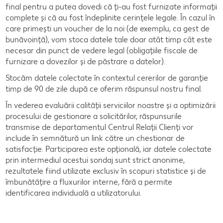
final pentru a putea dovedi că ți-au fost furnizate informații
complete și că au fost îndeplinite cerințele legale. În cazul în
care primești un voucher de la noi (de exemplu, ca gest de
bunăvoință), vom stoca datele tale doar atât timp cât este
necesar din punct de vedere legal (obligațiile fiscale de
furnizare a dovezilor și de păstrare a datelor).
Stocăm datele colectate în contextul cererilor de garanție
timp de 90 de zile după ce oferim răspunsul nostru final.
În vederea evaluării calității serviciilor noastre și a optimizării
procesului de gestionare a solicitărilor, răspunsurile
transmise de departamentul Centrul Relații Clienți vor
include în semnătură un link către un chestionar de
satisfacție. Participarea este opțională, iar datele colectate
prin intermediul acestui sondaj sunt strict anonime,
rezultatele fiind utilizate exclusiv în scopuri statistice și de
îmbunătățire a fluxurilor interne, fără a permite
identificarea individuală a utilizatorului.