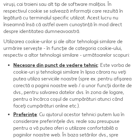
viruși, cai troieni sau alt tip de software malițios. În
respectivul cookie se salvează informații care rezultă în
legătură cu terminalul specific utilizat. Acest lucru nu
înseamnă însă că astfel avem cunoștință în mod direct
despre identitatea dumneavoastră.
Utilizarea cookie-urilor și ale altor tehnologii similare de
urmărire servește - în funcție de categoria cookie-ului,
respectiv a altor tehnologii similare - următoarelor scopuri:
Necesare din punct de vedere tehnic
: Este vorba de
cookie-uri și tehnologii similare în lipsa cărora nu veți
putea utiliza serviciile noastre (spre ex. pentru afișarea
corectă a paginii noastre web / a unor funcții dorite de
dvs., pentru salvarea datelor dvs. în zona de logare,
pentru a încărca coșul de cumpărături atunci când
faceți cumpărături online etc.).
Preferințe
: Cu ajutorul acestor tehnici putem lua în
considerare preferințele dvs. reale sau presupuse
pentru a vă putea oferi o utilizare confortabilă a
paginilor noastre web. În baza setărilor dvs., spre