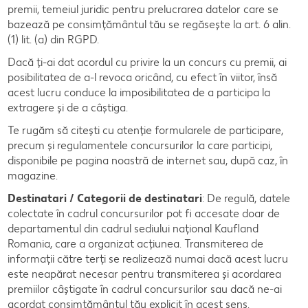
premii, temeiul juridic pentru prelucrarea datelor care se
bazează pe consimțământul tău se regăsește la art. 6 alin.
(1) lit. (a) din RGPD.
Dacă ți-ai dat acordul cu privire la un concurs cu premii, ai
posibilitatea de a-l revoca oricând, cu efect în viitor, însă
acest lucru conduce la imposibilitatea de a participa la
extragere și de a câștiga.
Te rugăm să citești cu atenţie formularele de participare,
precum şi regulamentele concursurilor la care participi,
disponibile pe pagina noastră de internet sau, după caz, în
magazine.
Destinatari / Categorii de destinatari
: De regulă, datele
colectate în cadrul concursurilor pot fi accesate doar de
departamentul din cadrul sediului național Kaufland
Romania, care a organizat acțiunea. Transmiterea de
informații către terți se realizează numai dacă acest lucru
este neapărat necesar pentru transmiterea și acordarea
premiilor câștigate în cadrul concursurilor sau dacă ne-ai
acordat consimțământul tău explicit în acest sens.