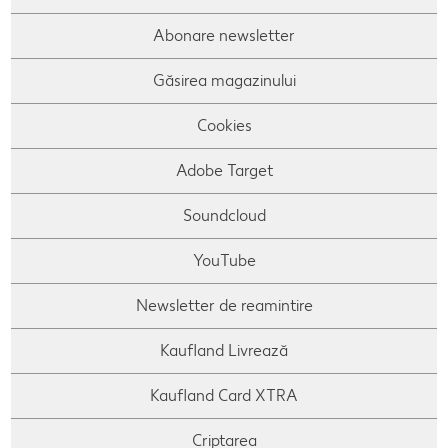
Concursuri online
Abonare newsletter
Revista Kaufland - Acum și pe WhatsApp!
Găsirea magazinului
Click & Reserve
Cookies
Adobe Target
Soundcloud
YouTube
Newsletter de reamintire
Kaufland Livrează
Kaufland Card XTRA
Criptarea