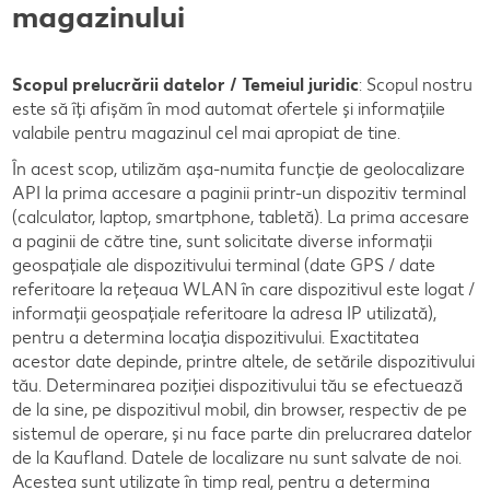
magazinului
Scopul prelucrării datelor / Temeiul juridic
: Scopul nostru
este să îți afișăm în mod automat ofertele și informațiile
valabile pentru magazinul cel mai apropiat de tine.
În acest scop, utilizăm așa-numita funcție de geolocalizare
API la prima accesare a paginii printr-un dispozitiv terminal
(calculator, laptop, smartphone, tabletă). La prima accesare
a paginii de către tine, sunt solicitate diverse informații
geospațiale ale dispozitivului terminal (date GPS / date
referitoare la rețeaua WLAN în care dispozitivul este logat /
informații geospațiale referitoare la adresa IP utilizată),
pentru a determina locația dispozitivului. Exactitatea
acestor date depinde, printre altele, de setările dispozitivului
tău. Determinarea poziției dispozitivului tău se efectuează
de la sine, pe dispozitivul mobil, din browser, respectiv de pe
sistemul de operare, și nu face parte din prelucrarea datelor
de la Kaufland. Datele de localizare nu sunt salvate de noi.
Acestea sunt utilizate în timp real, pentru a determina