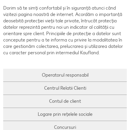
Cu Kaufland Card alimentezi ușor
Dorim să te simți confortabil și în siguranță atunci când
Dicționar de alimente
Rețete by Kitchen Affair
FoodFix
Stare de bine
NOU
vizitezi pagina noastră de internet. Acordăm o importanţă
deosebită protecţiei vieţii tale private, întrucât protecţia
Vreau din România
Ce gătim azi?
Codul Grataragiului
Timp liber
NOU
datelor reprezintă pentru noi un indicator al calităţii cu
orientare spre client. Principiile de protecţie a datelor sunt
Rețete rapide
Ești producător local? Te strigă Kaufland!
concepute pentru a te informa cu privire la modalitatea în
care gestionăm colectarea, prelucrarea şi utilizarea datelor
Rețete de prăjituri
Ieftin și bun
cu caracter personal prin intermediul Kaufland.
Rețete cu carne
Când cere ceva dulce
Rețete de post
Marcă proprie Kaufland - și calitate și preț mic
Operatorul responsabil
Raw vegan
RE:FRESH
Centrul Relatii Clienti
România știe să gătească
Contul de client
Kaufland Livrează
Logare prin rețelele sociale
Fresh
Concursuri