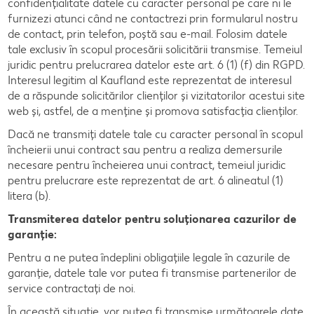
confidențialitate datele cu caracter personal pe care ni le
furnizezi atunci când ne contactrezi prin formularul nostru
de contact, prin telefon, poștă sau e-mail. Folosim datele
tale exclusiv în scopul procesării solicitării transmise. Temeiul
juridic pentru prelucrarea datelor este art. 6 (1) (f) din RGPD.
Interesul legitim al Kaufland este reprezentat de interesul
de a răspunde solicitărilor clienților și vizitatorilor acestui site
web și, astfel, de a menține și promova satisfacția clienților.
Dacă ne transmiți datele tale cu caracter personal în scopul
încheierii unui contract sau pentru a realiza demersurile
necesare pentru încheierea unui contract, temeiul juridic
pentru prelucrare este reprezentat de art. 6 alineatul (1)
litera (b).
Transmiterea datelor pentru soluționarea cazurilor de
garanție:
Pentru a ne putea îndeplini obligațiile legale în cazurile de
garanție, datele tale vor putea fi transmise partenerilor de
service contractați de noi.
În această situație, vor putea fi transmise următoarele date