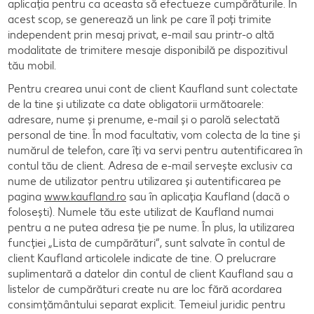
aplicația pentru ca aceasta să efectueze cumpărăturile. În
acest scop, se generează un link pe care îl poți trimite
independent prin mesaj privat, e-mail sau printr-o altă
modalitate de trimitere mesaje disponibilă pe dispozitivul
tău mobil.
Pentru crearea unui cont de client Kaufland sunt colectate
de la tine şi utilizate ca date obligatorii următoarele:
adresare, nume și prenume, e-mail și o parolă selectată
personal de tine. În mod facultativ, vom colecta de la tine și
numărul de telefon, care îți va servi pentru autentificarea în
contul tău de client. Adresa de e-mail servește exclusiv ca
nume de utilizator pentru utilizarea și autentificarea pe
pagina
www.kaufland.ro
sau în aplicația Kaufland (dacă o
folosești). Numele tău este utilizat de Kaufland numai
pentru a ne putea adresa ție pe nume. În plus, la utilizarea
funcției „Lista de cumpărături“, sunt salvate în contul de
client Kaufland articolele indicate de tine. O prelucrare
suplimentară a datelor din contul de client Kaufland sau a
listelor de cumpărături create nu are loc fără acordarea
consimțământului separat explicit. Temeiul juridic pentru