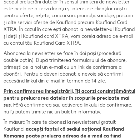
Scopul prelucrării datelor în sensul trimiterii de newsletter
este acela de a servi dorința și interesele clienților noștri
pentru oferte, rețete, concursuri, promoții, sondaje, precum
și alte servicii oferite de Kaufland precum Kaufland Card
XTRA. În cazul în care ești abonat la newsletter-ul Kaufland
și deții și Kaufland card XTRA, vom corela adresa de e-mail
cu contul tău Kaufland Card XTRA.
Abonarea la newsletter se face în doi pași (procedură
double opt in). După trimiterea formularului de abonare,
primești de la noi un e-mail cu un link de confirmare a
abonării. Pentru a deveni abonat, e nevoie să confirmi
accesând linkul din e-mail, în termen de 14 zile.
Prin confirmarea înregistrării, îți acorzi consimțământul
pentru prelucrarea datelor în scopurile precizate mai
sus.
Fără confirmarea sau activarea linkului de confirmare,
nu îți putem trimite niciun buletin informativ.
În măsura în care te abonezi la newsletterul gratuit
Kaufland,
accepți faptul că sediul național Kaufland
Romania poate prelucra adresa de e-mail ca fiind