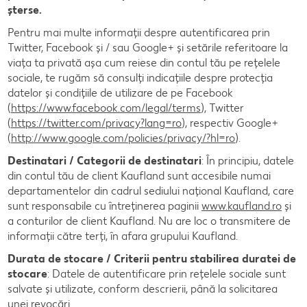
șterse.
Pentru mai multe informații despre autentificarea prin
Twitter, Facebook și / sau Google+ și setările referitoare la
viața ta privată așa cum reiese din contul tău pe rețelele
sociale, te rugăm să consulți indicațiile despre protecția
datelor și condițiile de utilizare de pe Facebook
(
https://www.facebook.com/legal/terms
), Twitter
(
https://twitter.com/privacy?lang=ro
), respectiv Google+
(
http://www.google.com/policies/privacy/?hl=ro
).
Destinatari / Categorii de destinatari
: În principiu, datele
din contul tău de client Kaufland sunt accesibile numai
departamentelor din cadrul sediului național Kaufland, care
sunt responsabile cu întreținerea paginii
www.kaufland.ro
și
a conturilor de client Kaufland. Nu are loc o transmitere de
informații către terți, în afara grupului Kaufland.
Durata de stocare / Criterii pentru stabilirea duratei de
stocare
: Datele de autentificare prin rețelele sociale sunt
salvate și utilizate, conform descrierii, până la solicitarea
unei revocări.