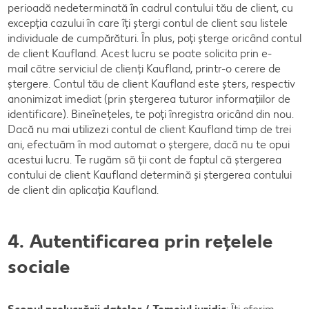
perioadă nedeterminată în cadrul contului tău de client, cu
excepția cazului în care îți ștergi contul de client sau listele
individuale de cumpărături. În plus, poți șterge oricând contul
de client Kaufland. Acest lucru se poate solicita prin e-
mail către serviciul de clienți Kaufland, printr-o cerere de
ștergere. Contul tău de client Kaufland este șters, respectiv
anonimizat imediat (prin ștergerea tuturor informațiilor de
identificare). Bineînețeles, te poți înregistra oricând din nou.
Dacă nu mai utilizezi contul de client Kaufland timp de trei
ani, efectuăm în mod automat o ștergere, dacă nu te opui
acestui lucru. Te rugăm să ții cont de faptul că ștergerea
contului de client Kaufland determină și ștergerea contului
de client din aplicația Kaufland.
4. Autentificarea prin rețelele
sociale