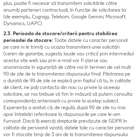
plus, poate fi necesar să transmitem solicitările către
anumiți parteneri contractuali, în funcție de solicitarea ta
(de exemplu, Cognigy, Telekom, Google Gemini, Microsoft
Dynamics, UAPC).
2.3. Perioada de stocare/criterii pentru stabilirea
perioadei de stocare:
Toate datele cu caracter personal
pe care ni le trimiți cu ocazia transmiterii unei solicitări
(cereri de garanție, sugestii, laude sau critici) prin intermediul
acestui site web sau prin e-mail vor fi șterse sau
anonimizate în siguranță de către noi în termen de cel mult
90 de zile de la transmiterea răspunsului final. Păstrarea pe
o durată de 90 de zile se explică prin faptul că tu, în calitate
de client, ne poți contacta din nou cu privire la aceeași
solicitare, iar noi trebuie să fim în măsură să putem consulta
corespondența anterioară cu privire la același subiect.
Experiența a aratat că, de regulă, după 90 de zile nu mai
apar întrebări referitoare la răspunsurile pe care le-am
furnizat. Dacă îți exerciți drepturile prevăzute de GDPR în
calitate de persoană vizată, datele tale cu caracter personal
vor fi stocate timp de 3 ani de la transmiterea răspunsului