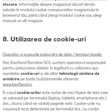
stocare
: Informațiile despre magazinul alocat rămân
salvate în modulul cookie corespunzător magazinului în
browserul tău, până când ștergi modulul cookie sau alegi
manual un alt magazin.
8. Utilizarea de cookie-uri
Operator și scopurile prelucrării de date / temeiuri legale:
Noi, Kaufland România SCS, suntem operatorul responsabil
pentru prelucrarea datelor în legătură cu utilizarea așa
numitelor
cookie-uri
și ale altor
tehnologii similare de
urmărire
pe toate (sub)domeniile aferente
www.kaufland.ro
.
În cazul
cookie-urilor
este vorba de mici fișiere de text care
se salvează pe terminalul (laptop, tabletă, smartphone etc.)
dvs., atunci când ne vizitați paginile web. Cookie-urile nu
cauzează nicio deteriorare pe terminalul dvs., nu conțin