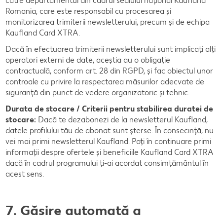
către departamentul din cadrul sediului național Kaufland
Romania, care este responsabil cu procesarea și
monitorizarea trimiterii newsletterului, precum și de echipa
Kaufland Card XTRA.
Dacă în efectuarea trimiterii newsletterului sunt implicați alți
operatori externi de date, aceștia au o obligaţie
contractuală, conform art. 28 din RGPD, şi fac obiectul unor
controale cu privire la respectarea măsurilor adecvate de
siguranţă din punct de vedere organizatoric şi tehnic.
Durata de stocare / Criterii pentru stabilirea duratei de
stocare:
Dacă te dezabonezi de la newsletterul Kaufland,
datele profilului tău de abonat sunt șterse. În consecință, nu
vei mai primi newsletterul Kaufland. Poți în continuare primi
informații despre ofertele și beneficiile Kaufland Card XTRA
dacă în cadrul programului ți-ai acordat consimțământul în
acest sens.
7. Găsire automată a