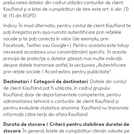
prelucrarea datelor din cadrul utilizării conturilor de client
Kaufland și a listei de cumpărături de tine este art. 6 alin. (1)
lit. (f) din RGPD.
Indiciu: În mod alternativ, pentru contul de client Kaufland te
poți înregistra prin așa-numita autentificare prin rețelele
sociale și te poți conecta în viitor (de exemplu, prin
Facebook, Twitter sau Google+). Pentru aceasta este totuși
necesară acordarea unui consimțământ specific. În aceste
principii de protecție a datelor găsești mai multe indicații
despre datele transmise astfel, la secțiunea „Autentificare
prin rețele sociale / Acord extins pentru publicitate“.
Destinatari / Categorii de destinatari
: Datele din contul
de client Kaufland pot fi utilizate, în cadrul grupului
Kaufland, doar de departamentele competente, pentru
administrarea tehnică a conturilor de client Kaufland şi
pentru evaluările statistice anonime. Kaufland nu transmite
informații către terții din afara Kaufland.
Durata de stocare / Criterii pentru stabilirea duratei de
stocare
: În general, listele de cumpărături rămân salvate pe