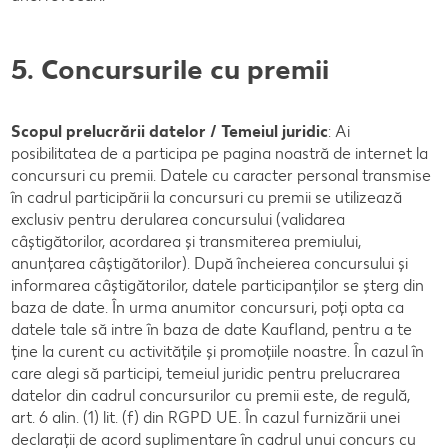
5. Concursurile cu premii
Scopul prelucrării datelor / Temeiul juridic
: Ai
posibilitatea de a participa pe pagina noastră de internet la
concursuri cu premii. Datele cu caracter personal transmise
în cadrul participării la concursuri cu premii se utilizează
exclusiv pentru derularea concursului (validarea
câștigătorilor, acordarea și transmiterea premiului,
anunțarea câștigătorilor). După încheierea concursului și
informarea câștigătorilor, datele participanților se șterg din
baza de date. În urma anumitor concursuri, poţi opta ca
datele tale să intre în baza de date Kaufland, pentru a te
ţine la curent cu activităţile şi promoţiile noastre. În cazul în
care alegi să participi, temeiul juridic pentru prelucrarea
datelor din cadrul concursurilor cu premii este, de regulă,
art. 6 alin. (1) lit. (f) din RGPD UE. În cazul furnizării unei
declarații de acord suplimentare în cadrul unui concurs cu