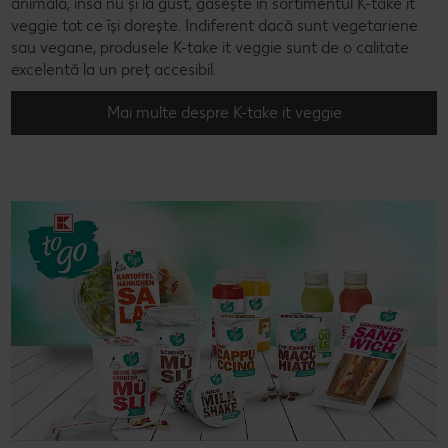
animală, însă nu și la gust, găsește în sortimentul K-take it
veggie tot ce își dorește. Indiferent dacă sunt vegetariene
sau vegane, produsele K-take it veggie sunt de o calitate
excelentă la un preț accesibil.
Mai multe despre K-take it veggie