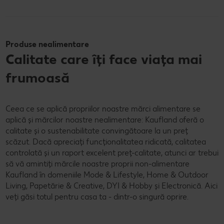
Produse nealimentare
Calitate care îți face viața mai
frumoasă
Ceea ce se aplică propriilor noastre mărci alimentare se
aplică și mărcilor noastre nealimentare: Kaufland oferă o
calitate și o sustenabilitate convingătoare la un preț
scăzut. Dacă apreciați funcționalitatea ridicată, calitatea
controlată și un raport excelent preț-calitate, atunci ar trebui
să vă amintiți mărcile noastre proprii non-alimentare
Kaufland în domeniile Mode & Lifestyle, Home & Outdoor
Living, Papetărie & Creative, DYI & Hobby și Electronică. Aici
veți găsi totul pentru casa ta - dintr-o singură oprire.