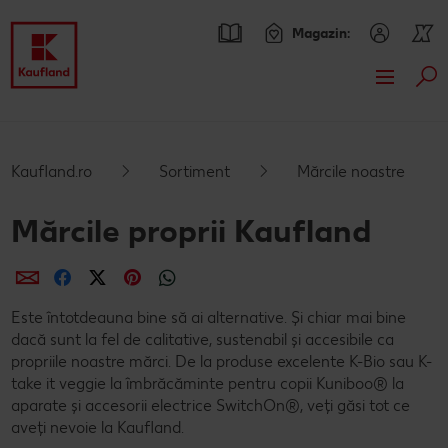
Magazin:
Cau
Sari la
Oferte
Conținut principal
Prezentare Generala Oferte
Catalogul actual
Kaufland.ro
Sortiment
Mărcile noastre
Subsol
Promotiile TV ale saptamanii
Kaufland Card XTRA
Mărcile proprii Kaufland
Bară laterală fixă
Cupoane XTRA
Sortiment
Distribuie
Distribuie
Distribuie
Distribuie
Distribuie
Oferte Parteneri Kaufland Card XTRA
Noile noastre branduri au sosit
Rețete
NOU
Este întotdeauna bine să ai alternative. Și chiar mai bine
dacă sunt la fel de calitative, sustenabil și accesibile ca
Kaufland Scan
Mărcile noastre
Rețete | Ieftin și Bun
Noutăți
NOU
propriile noastre mărci. De la produse excelente K-Bio sau K-
take it veggie la îmbrăcăminte pentru copii Kuniboo® la
Tombola „Descoperă cramele Romaniei" - Crama Moşia
Sortiment tematic
Rețete "La cină" | Adi Hădean
200 de magazine, 200 de vecini buni
Blog
NOU
NOU
aparate și accesorii electrice SwitchOn®, veți găsi tot ce
Domneascã - 29.07 - 11.08
aveți nevoie la Kaufland.
Prospețime în fiecare zi
Caută o rețetă
SAGA by Kaufland
Bucuria de a găti
NOU