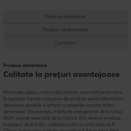
Cu Kaufland Card alimentezi ușor
Dicționar de alimente
Rețete by Kitchen Affair
FoodFix
Stare de bine
NOU
Produse alimentare
Vreau din România
Ce gătim azi?
Codul Grataragiului
Timp liber
NOU
Produse nealimentare
Rețete rapide
Ești producător local? Te strigă Kaufland!
Cosmetice
Rețete de prăjituri
Ieftin și bun
Rețete cu carne
Când cere ceva dulce
Produse alimentare
Calitate la prețuri avantajoase
Rețete de post
Marcă proprie Kaufland - și calitate și preț mic
Raw vegan
RE:FRESH
Mai multe opțiuni, mai multă plăcere, mai mult pentru tine:
În aproape fiecare categorie de produse există alternative
România știe să gătească
delicioase, durabile și ieftine cu propriile noastre mărci
alimentare. De exemplu, băuturile energizante de la Crazy
Kaufland Livrează
Wolf, vinurile selectate de la Cultura Vini, diverse produse
ecologice de la K-Bio, calitatea mărcii la preț redus la K-
Fresh
Classic, experiențe culinare speciale la K-Favourites, fără