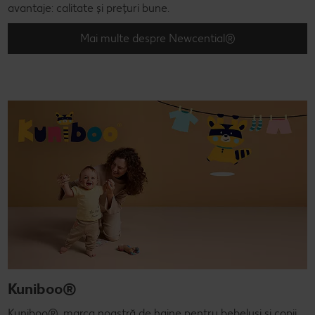
avantaje: calitate și prețuri bune.
Mai multe despre Newcential®
Kuniboo®
Kuniboo®, marca noastră de haine pentru bebeluși și copii