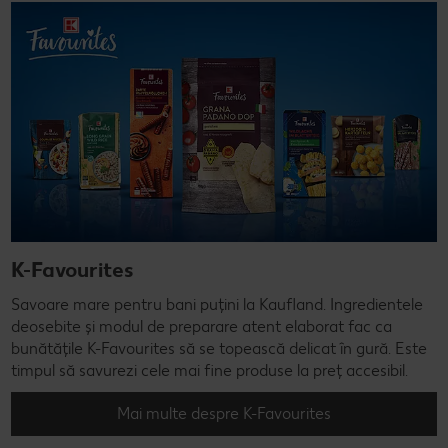
K-Favourites
Savoare mare pentru bani puțini la Kaufland. Ingredientele
deosebite și modul de preparare atent elaborat fac ca
bunătățile K-Favourites să se topească delicat în gură. Este
timpul să savurezi cele mai fine produse la preț accesibil.
Mai multe despre K-Favourites