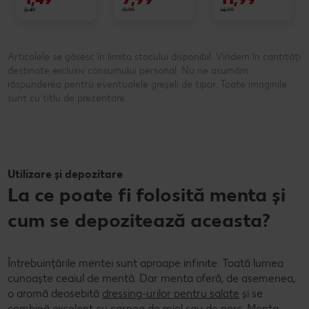
2,49
11,99
14,99
Articolele se găsesc în limita stocului disponibil. Vindem în cantități
destinate exclusiv consumului personal. Nu ne asumăm
răspunderea pentru eventualele greșeli de tipar. Toate imaginile
sunt cu titlu de prezentare.
Utilizare și depozitare
La ce poate fi folosită menta și
cum se depozitează aceasta?
Întrebuințările mentei sunt aproape infinite. Toată lumea
cunoaște ceaiul de mentă. Dar menta oferă, de asemenea,
o aromă deosebită
dressing-urilor pentru salate
și se
combină excelent cu carnea de miel sau de porc. Menta