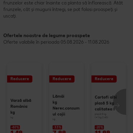
frunzelor este chiar înainte ca planta să înflorească. Atât
frunzele, cât și mugurii întregi, se pot folosi proaspeți și
uscați.
Ofertele noastre de legume proaspete
Oferte valabile în perioada 05.08.2026 - 11.08.2026
Reducere
Reducere
Reducere
Lămâi
Cartofi albi
Varză albă
kg
plasă 5 kg
România
Nerec.consum
calitatea I
kg
ul cojii
plasă 5 kg
(=1 kg 2.40)
kg
kg
-40%
-33%
-20%
1,49
7,99
11,99