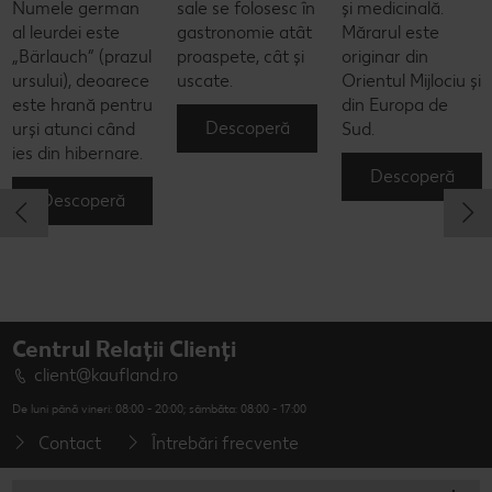
Numele german
sale se folosesc în
și medicinală.
al leurdei este
gastronomie atât
Mărarul este
„Bärlauch” (prazul
proaspete, cât și
originar din
ursului), deoarece
uscate.
Orientul Mijlociu și
este hrană pentru
din Europa de
Descoperă
urși atunci când
Sud.
ies din hibernare.
Descoperă
Descoperă
Centrul Relații Clienți
client@kaufland.ro
De luni până vineri: 08:00 - 20:00; sâmbăta: 08:00 - 17:00
Contact
Întrebări frecvente