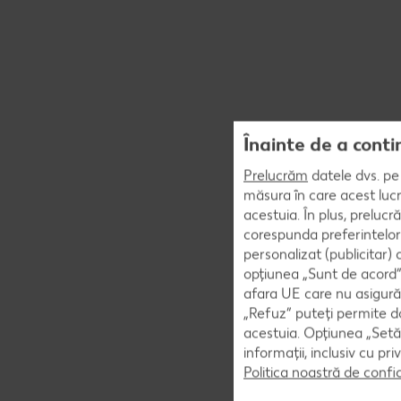
Înainte de a conti
Prelucrăm
datele dvs. pe 
măsura în care acest lucr
acestuia. În plus, preluc
corespunda preferintelor
personalizat (publicitar)
opțiunea „Sunt de acord” 
afara UE care nu asigură 
„Refuz” puteți permite doa
acestuia. Opțiunea „Setăr
informații, inclusiv cu pr
Politica noastră de confi