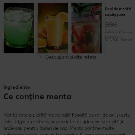
Cocktail de
Suc de
Ceai de mentă
mentă
portocale cu
cu căpșune
mentă
Cel mult 15 minute
Cel mult 60 minute
Cel mult 30 minute
Simplu
Rafinat
Simplu
Descoperă și alte rețete
Ingrediente
Ce conține menta
Menta este o plantă medicinală folosită de mii de ani și este
folosită, printre altele, pentru inflamații la nivelul cavității
orale sau pentru dureri de cap. Menta conține multe
substanțe vitale, cum ar fi vitamina K, care este necesară