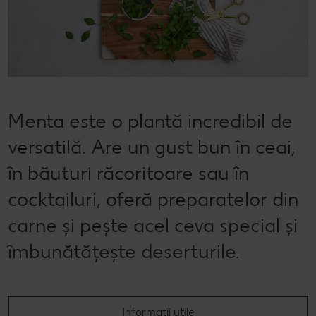
Cu Kaufland Card alimentezi ușor
Dicționar de alimente
Rețete by Kitchen Affair
Codul Grataragiului
Stare de bine
NOU
Vreau din România
Ce gătim azi?
Ești producător local? Te strigă Kaufland!
Timp liber
Rețete rapide
Ieftin și bun
Menta este o plantă incredibil de
Rețete de prăjituri
Când cere ceva dulce
versatilă. Are un gust bun în ceai,
Rețete cu carne
Marcă proprie Kaufland - și calitate și preț mic
în băuturi răcoritoare sau în
Rețete de post
RE:FRESH
cocktailuri, oferă preparatelor din
Raw vegan
România știe să gătească
carne și pește acel ceva special și
Kaufland Livrează
îmbunătățește deserturile.
Fresh
Concursuri online
Informații utile