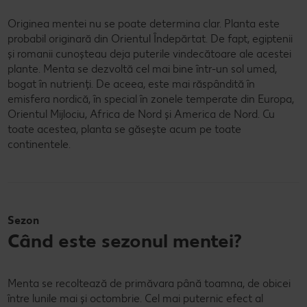
Originea mentei nu se poate determina clar. Planta este
probabil originară din Orientul Îndepărtat. De fapt, egiptenii
și romanii cunoșteau deja puterile vindecătoare ale acestei
plante. Menta se dezvoltă cel mai bine într-un sol umed,
bogat în nutrienți. De aceea, este mai răspândită în
emisfera nordică, în special în zonele temperate din Europa,
Orientul Mijlociu, Africa de Nord și America de Nord. Cu
toate acestea, planta se găsește acum pe toate
continentele.
Sezon
Când este sezonul mentei?
Menta se recoltează de primăvara până toamna, de obicei
între lunile mai și octombrie. Cel mai puternic efect al