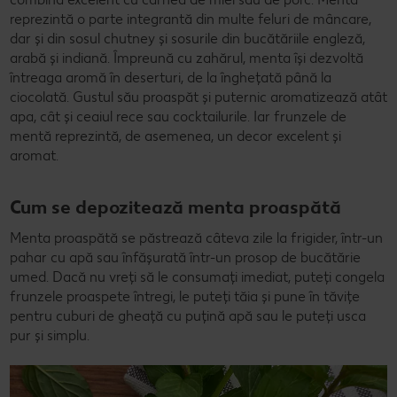
reprezintă o parte integrantă din multe feluri de mâncare,
dar și din sosul chutney și sosurile din bucătăriile engleză,
arabă și indiană. Împreună cu zahărul, menta își dezvoltă
întreaga aromă în deserturi, de la înghețată până la
ciocolată. Gustul său proaspăt și puternic aromatizează atât
apa, cât și ceaiul rece sau cocktailurile. Iar frunzele de
mentă reprezintă, de asemenea, un decor excelent și
aromat.
Cum se depozitează menta proaspătă
Menta proaspătă se păstrează câteva zile la frigider, într-un
pahar cu apă sau înfășurată într-un prosop de bucătărie
umed. Dacă nu vreți să le consumați imediat, puteți congela
frunzele proaspete întregi, le puteți tăia și pune în tăvițe
pentru cuburi de gheață cu puțină apă sau le puteți usca
pur și simplu.