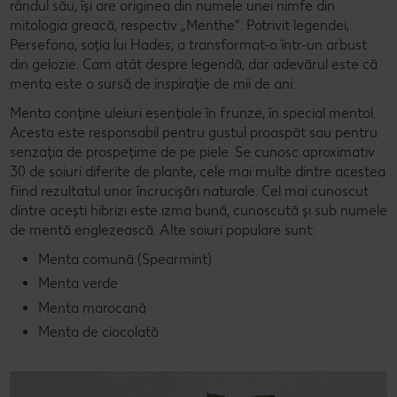
rândul său, își are originea din numele unei nimfe din
mitologia greacă, respectiv „Menthe”. Potrivit legendei,
Persefona, soția lui Hades, a transformat-o într-un arbust
din gelozie. Cam atât despre legendă, dar adevărul este că
menta este o sursă de inspirație de mii de ani.
Menta conține uleiuri esențiale în frunze, în special mentol.
Acesta este responsabil pentru gustul proaspăt sau pentru
senzația de prospețime de pe piele. Se cunosc aproximativ
30 de soiuri diferite de plante, cele mai multe dintre acestea
fiind rezultatul unor încrucișări naturale. Cel mai cunoscut
dintre acești hibrizi este izma bună, cunoscută și sub numele
de mentă englezească. Alte soiuri populare sunt:
Menta comună (Spearmint)
Menta verde
Menta marocană
Menta de ciocolată