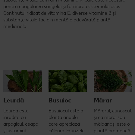
pentru coagularea sângelui și formarea sistemului osos.
Conținutul ridicat de vitamina E, diverse vitamine B și
substanțe vitale fac din mentă o adevărată plantă
medicinală.
Leurdă
Busuioc
Mărar
Leurda este
Busuiocul este o
Mărarul, cunoscut
înrudită cu
plantă anuală
și ca mărai sau
arpagicul, ceapa
care apreciază
măidanaș, este o
și usturoiul.
căldura. Frunzele
plantă aromatică