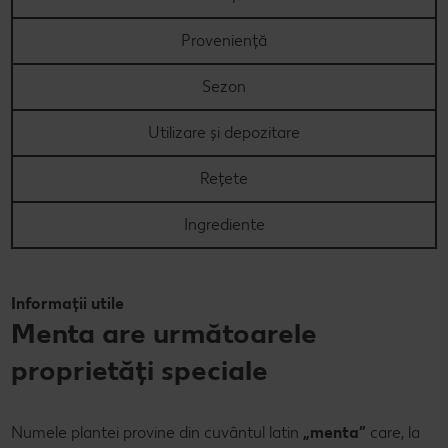
Revista Kaufland - Acum și pe WhatsApp!
Proveniență
Click & Reserve
Sezon
Utilizare și depozitare
Rețete
Ingrediente
Informații utile
Menta are următoarele
proprietăți speciale
Numele plantei provine din cuvântul latin
„menta”
care, la