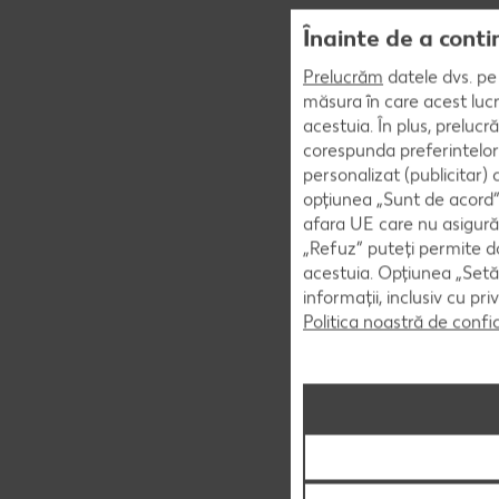
Înainte de a conti
Prelucrăm
datele dvs. pe 
măsura în care acest lucr
acestuia. În plus, preluc
corespunda preferintelor
personalizat (publicitar)
opțiunea „Sunt de acord” 
afara UE care nu asigură 
„Refuz” puteți permite doa
acestuia. Opțiunea „Setăr
informații, inclusiv cu pr
Politica noastră de confi