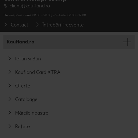
client@kaufland.ro
De luni până vineri: 08:00 - 20:00; sâmbăta: 08:00 - 17:00
Contact
Întrebări frecvente
Kaufland.ro
Ieftin și Bun
Kaufland Card XTRA
Oferte
Cataloage
Mărcile noastre
Rețete