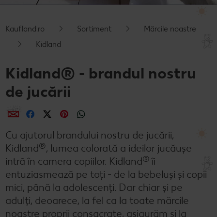
Cu Kaufland Card alimentezi ușor
Dicționar de alimente
Rețete by Kitchen Affair
FoodFix
Stare de bine
NOU
Kaufland.ro
Sortiment
Mărcile noastre
Vreau din România
Ce gătim azi?
Codul Grataragiului
Timp liber
NOU
Kidland
Rețete rapide
Ești producător local? Te strigă Kaufland!
Kidland® - brandul nostru
Rețete de prăjituri
Ieftin și bun
de jucării
Rețete cu carne
Când cere ceva dulce
Distribuie
Distribuie
Distribuie
Distribuie
Distribuie
Rețete de post
Marcă proprie Kaufland - și calitate și preț mic
Cu ajutorul brandului nostru de jucării,
®
Raw vegan
RE:FRESH
Kidland
, lumea colorată a ideilor jucăușe
®
intră în camera copiilor. Kidland
îi
România știe să gătească
entuziasmează pe toți - de la bebeluși și copii
mici, până la adolescenți. Dar chiar și pe
Kaufland Livrează
adulți, deoarece, la fel ca la toate mărcile
Fresh
noastre proprii consacrate, asigurăm și la