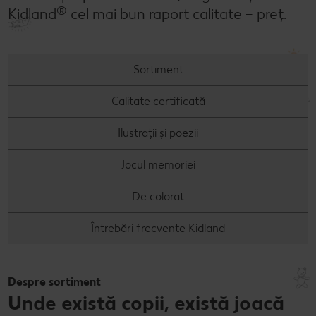
®
Kidland
cel mai bun raport calitate – preț.
Concursuri online
Revista Kaufland - Acum și pe WhatsApp!
Sortiment
Click & Reserve
Calitate certificată
Ilustrații și poezii
Jocul memoriei
De colorat
Întrebări frecvente Kidland
Despre sortiment
Unde există copii, există joacă