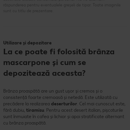
răspunderea pentru eventualele greșeli de tipar. Toate imaginile
sunt cu titlu de prezentare.
Utilizare și depozitare
La ce poate fi folosită brânza
mascarpone și cum se
depozitează aceasta?
Brânza proaspătă are un gust ușor și cremos și o
consistență foarte cremoasă și netedă. Este utilizată cu
precădere la realizarea
deserturilor
. Cel mai cunoscut este,
fără dubiu,
tiramisu
. Pentru acest desert italian, pișcoturile
sunt înmuiate în cafea și lichior și apoi stratificate alternant
cu brânza proaspătă.