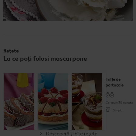
Rețete
La ce poți folosi mascarpone
Ruladă cu
Prăjitură cu
Trifle de
mure și
căpșune și
portocale
mascarpone
cremă de
mascarpone
Cel mult 30 minute
Cel mult 60 minute
Simplu
Cel mult 30 minute
Rafinat
Simplu
Descoperă și alte rețete