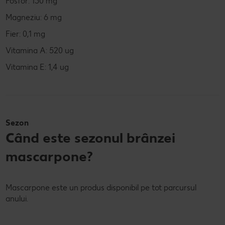
Fosfor: 130 mg
Magneziu: 6 mg
Fier: 0,1 mg
Vitamina A: 520 ug
Vitamina E: 1,4 ug
Sezon
Când este sezonul brânzei
mascarpone?
Mascarpone este un produs disponibil pe tot parcursul
anului.