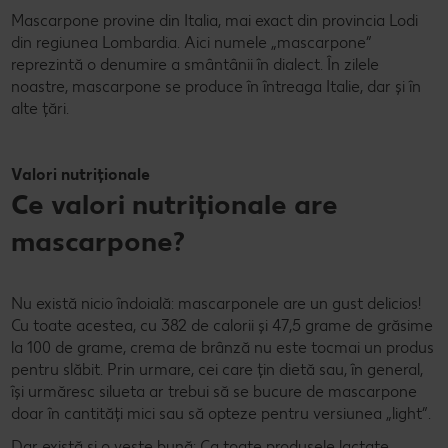
Mascarpone provine din Italia, mai exact din provincia Lodi
din regiunea Lombardia. Aici numele „mascarpone”
reprezintă o denumire a smântânii în dialect. În zilele
noastre, mascarpone se produce în întreaga Italie, dar și în
alte țări.
Valori nutriționale
Ce valori nutriționale are
mascarpone?
Nu există nicio îndoială: mascarponele are un gust delicios!
Cu toate acestea, cu 382 de calorii și 47,5 grame de grăsime
la 100 de grame, crema de brânză nu este tocmai un produs
pentru slăbit. Prin urmare, cei care țin dietă sau, în general,
își urmăresc silueta ar trebui să se bucure de mascarpone
doar în cantități mici sau să opteze pentru versiunea „light”.
Dar există și o veste bună: Ca toate produsele lactate,