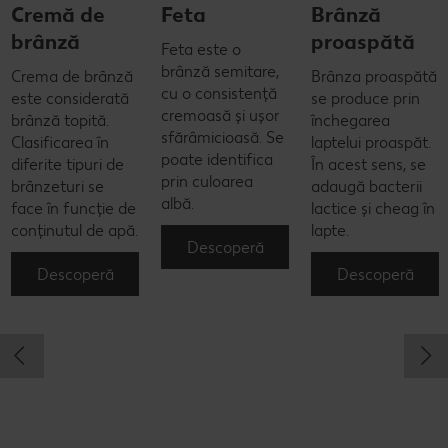
Cremă de
Feta
Brânză
brânză
proaspătă
Feta este o
brânză semitare,
Crema de brânză
Brânza proaspătă
cu o consistență
este considerată
se produce prin
cremoasă și ușor
brânză topită.
închegarea
sfărâmicioasă. Se
Clasificarea în
laptelui proaspăt.
poate identifica
diferite tipuri de
În acest sens, se
prin culoarea
brânzeturi se
adaugă bacterii
albă.
face în funcție de
lactice și cheag în
conținutul de apă.
lapte.
Descoperă
Descoperă
Descoperă