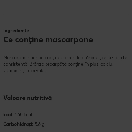
Ingrediente
Ce conține mascarpone
Mascarpone are un conținut mare de grăsime și este foarte
consistentă. Brânza proaspătă conține, în plus, calciu,
vitamine și minerale.
Valoare nutritivă
kcal:
460 kcal
Carbohidrați:
3,6 g