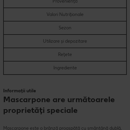
Proveniență
Concursuri online
Valori Nutriționale
Revista Kaufland - Acum și pe WhatsApp!
Sezon
Click & Reserve
Utilizare și depozitare
Rețete
Ingrediente
Informații utile
Mascarpone are următoarele
proprietăți speciale
Mascarpone este o
brânză proaspătă cu smântână dublă,