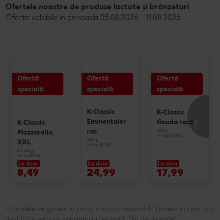
Ofertele noastre de produse lactate și brânzeturi
Oferte valabile în perioada 05.08.2026 - 11.08.2026
Ofertă
Ofertă
Ofertă
specială
specială
specială
K-Classic
K-Classic
Emmentaler
Gouda rasă
K-Classic
500 g
ras
Mozzarella
(=1 kg 35.98)
500 g
XXL
(=1 kg 49.98)
2 x 125 g
(=1 kg 33.96)
La doar
La doar
La doar
8,49
24,99
17,99
Articolele se găsesc în limita stocului disponibil. Vindem în cantități
destinate exclusiv consumului personal. Nu ne asumăm