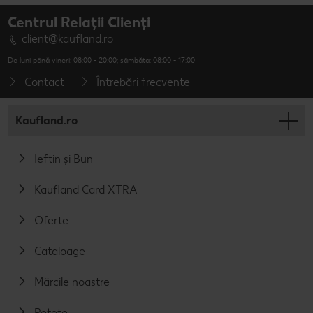
Centrul Relații Clienți
client@kaufland.ro
De luni până vineri: 08:00 - 20:00; sâmbăta: 08:00 - 17:00
Contact
Întrebări frecvente
Kaufland.ro
Ieftin și Bun
Kaufland Card XTRA
Oferte
Cataloage
Mărcile noastre
Rețete