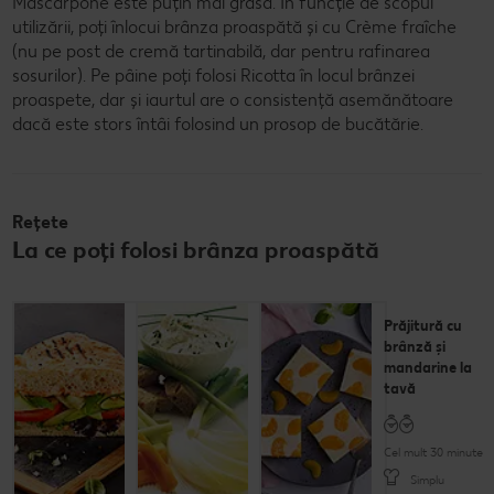
Mascarpone este puțin mai grasă. În funcție de scopul
utilizării, poți înlocui brânza proaspătă și cu Crème fraîche
(nu pe post de cremă tartinabilă, dar pentru rafinarea
sosurilor). Pe pâine poți folosi Ricotta în locul brânzei
proaspete, dar și iaurtul are o consistență asemănătoare
dacă este stors întâi folosind un prosop de bucătărie.
Rețete
La ce poți folosi brânza proaspătă
Lipie cu
Brânză
Prăjitură cu
legume și
proaspătă cu
brânză și
cremă de
usturoi
mandarine la
brânză
tavă
Cel mult 60 minute
Cel mult 15 minute
Cel mult 30 minute
Simplu
Simplu
Simplu