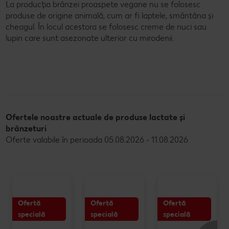
La producția brânzei proaspete vegane nu se folosesc
produse de origine animală, cum ar fi laptele, smântâna și
cheagul. În locul acestora se folosesc creme de nuci sau
lupin care sunt asezonate ulterior cu mirodenii.
Ofertele noastre actuale de produse lactate și
brânzeturi
Oferte valabile în perioada 05.08.2026 - 11.08.2026
Ofertă
Ofertă
Ofertă
specială
specială
specială