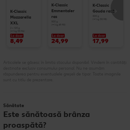
K-Classic
K-Classic
Emmentaler
Gouda rasă
K-Classic
500 g
ras
Mozzarella
(=1 kg 35.98)
500 g
XXL
(=1 kg 49.98)
2 x 125 g
(=1 kg 33.96)
La doar
La doar
La doar
8,49
24,99
17,99
Articolele se găsesc în limita stocului disponibil. Vindem în cantități
destinate exclusiv consumului personal. Nu ne asumăm
răspunderea pentru eventualele greșeli de tipar. Toate imaginile
sunt cu titlu de prezentare.
Sănătate
Este sănătoasă brânza
proaspătă?