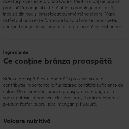
acestui proces este brânza Quark. Pentru a obține brânza
proaspătă, coagulul este tăiat la o granulație mai mică,
încălzit din nou și amestecat cu
smântână
și sare. Masa
astfel obținută este forma de bază a brânzei proaspete,
care, în funcție de sortiment, este prelucrată în continuare.
Ingrediente
Ce conține brânza proaspătă
Brânza proaspătă este bogată în proteine și are o
contribuție importantă la furnizarea cantității suficiente de
calciu. De asemenea, brânza proaspătă este bogată în
sodiu, potasiu, magneziu, clor, precum și în microelemente,
precum fosfor, cupru, zinc, mangan și fluorură.
Valoare nutritivă