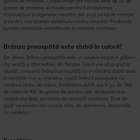
grame de proteine. Corpul uman are nevoie zilnic de 60 de
grame de proteine, în medie, pentru funcționarea
musculaturii și organelor noastre, dar și ca sursă de energie
și pentru menținerea sistemului nostru imunitar. Produsele
lactate contribuie semnificativ la această cantitate.
Brânza proaspătă este slabă în calorii?
De obicei, brânza proaspătă este un produs bogat în grăsimi,
dar există și alternative, din fericire. Dacă vrei să ai grijă la
siluetă, consumă brânză proaspătă cu smântână dublă doar
în cantități mici și, mai bine, caută brânză proaspătă cu
conținut redus de calorii. Smântâna dublă are în jur de 340
de calorii la 100 de grame de produs, dar versiunea mai
ușoară are doar jumătate din această cantitate. Bine de
știut: versiunea mai ușoară este, de asemenea, disponibilă
cu verdețuri.