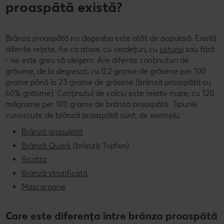
proaspătă există?
Brânza proaspătă nu degeaba este atât de populară. Există
diferite rețete; fie ca atare, cu verdețuri, cu
usturoi
sau fără
- ne este greu să alegem. Are diferite conținuturi de
grăsime, de la degresat, cu 0,2 grame de grăsime per 100
grame până la 23 grame de grăsime (brânză proaspătă cu
60% grăsime). Conținutul de calciu este relativ mare, cu 120
miligrame per 100 grame de brânză proaspătă. Tipurile
cunoscute de brânză proaspătă sunt, de exemplu:
Brânză granulată
Brânză Quark
(brânză Topfen)
Ricotta
Brânză stratificată
Mascarpone
Care este diferența între brânza proaspătă