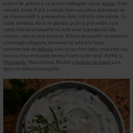
scăzut de grăsimi și cu arome adăugate, și/sau
ierburi
. Este
versatil, poate fi pur și simplu întins pe pâine, potrivindu-se
de minune atât în preparatele dulci, cât și în cele sărate. Cu
toate acestea, dacă ne gândim puțin și procedăm ca la
carte, brânza proaspătă nu este doar ingredientul alb,
cremos care ne vine în minte. Brânza proaspătă se referă la
o întreagă categorie; termenul se referă la toate
sortimentele de
brânză
, care nu au fost deloc maturate sau
care au fost maturate pentru foarte puțin timp. Astfel, și
Mozzarella
, Mascarpone, Ricotta și
brânza de masă
sunt
tipuri de brânză proaspătă.