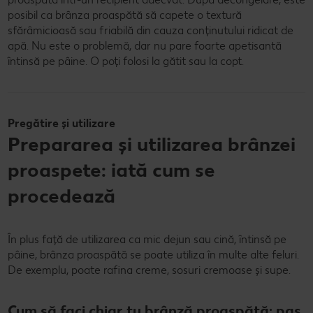
posibil ca brânza proaspătă să capete o textură
sfărâmicioasă sau friabilă din cauza conținutului ridicat de
apă. Nu este o problemă, dar nu pare foarte apetisantă
întinsă pe pâine. O poți folosi la gătit sau la copt.
Pregătire și utilizare
Prepararea și utilizarea brânzei
proaspete: iată cum se
procedează
În plus față de utilizarea ca mic dejun sau cină, întinsă pe
pâine, brânza proaspătă se poate utiliza în multe alte feluri.
De exemplu, poate rafina creme, sosuri cremoase și supe.
Cum să faci chiar tu brânză proaspătă: pas