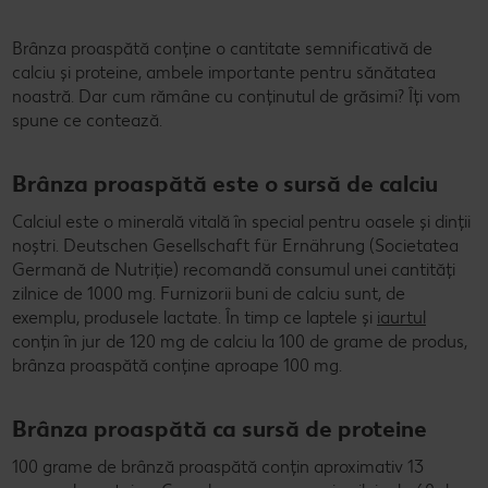
Brânza proaspătă conține o cantitate semnificativă de
calciu și proteine, ambele importante pentru sănătatea
noastră. Dar cum rămâne cu conținutul de grăsimi? Îți vom
spune ce contează.
Brânza proaspătă este o sursă de calciu
Calciul este o minerală vitală în special pentru oasele și dinții
noștri. Deutschen Gesellschaft für Ernährung (Societatea
Germană de Nutriție) recomandă consumul unei cantități
zilnice de 1000 mg. Furnizorii buni de calciu sunt, de
exemplu, produsele lactate. În timp ce laptele și
iaurtul
conțin în jur de 120 mg de calciu la 100 de grame de produs,
brânza proaspătă conține aproape 100 mg.
Brânza proaspătă ca sursă de proteine
100 grame de brânză proaspătă conțin aproximativ 13