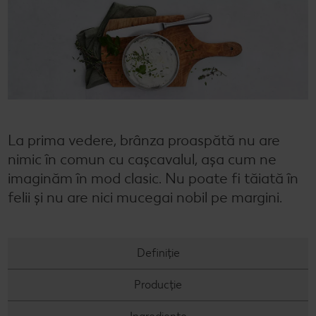
Cu Kaufland Card alimentezi ușor
Dicționar de alimente
Rețete by Kitchen Affair
FoodFix
Stare de bine
NOU
Vreau din România
Ce gătim azi?
Codul Grataragiului
Timp liber
NOU
Rețete rapide
Ești producător local? Te strigă Kaufland!
Rețete de prăjituri
Ieftin și bun
La prima vedere, brânza proaspătă nu are
Rețete cu carne
Când cere ceva dulce
nimic în comun cu cașcavalul, așa cum ne
imaginăm în mod clasic. Nu poate fi tăiată în
Rețete de post
Marcă proprie Kaufland - și calitate și preț mic
felii și nu are nici mucegai nobil pe margini.
Raw vegan
RE:FRESH
România știe să gătească
Definiție
Kaufland Livrează
Producție
Fresh