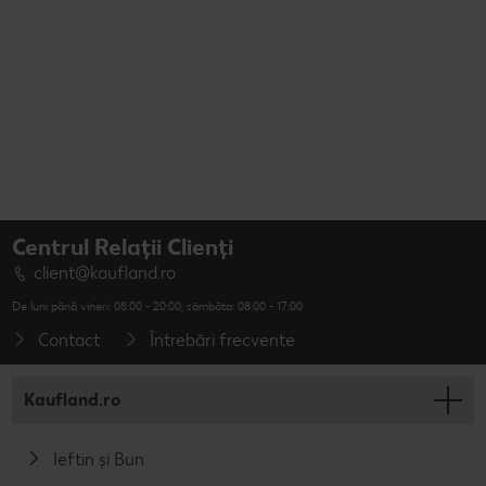
Centrul Relații Clienți
client@kaufland.ro
De luni până vineri: 08:00 - 20:00; sâmbăta: 08:00 - 17:00
Contact
Întrebări frecvente
Kaufland.ro
Ieftin și Bun