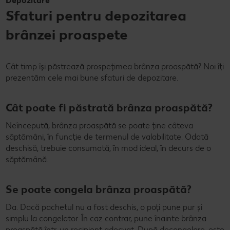
Depozitare
Sfaturi pentru depozitarea
brânzei proaspete
Cât timp își păstrează prospețimea brânza proaspătă? Noi îți
prezentăm cele mai bune sfaturi de depozitare.
Cât poate fi păstrată brânza proaspătă?
Neîncepută, brânza proaspătă se poate ține câteva
săptămâni, în funcție de termenul de valabilitate. Odată
deschisă, trebuie consumată, în mod ideal, în decurs de o
săptămână.
Se poate congela brânza proaspătă?
Da. Dacă pachetul nu a fost deschis, o poți pune pur și
simplu la congelator. În caz contrar, pune înainte brânza
proaspătă într-un recipient adecvat. După decongelare, este