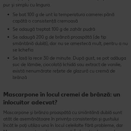
pur și simplu cu lingura.
Se bat 100 g de unt la temperatura camerei până
capătă o consistență cremoasă
Se adaugă treptat 100 g de zahăr pudră
Se adaugă 200 g de brânză proaspătă (de tip
smântână dublă), dar nu se amestecă mult, pentru a nu
se lichefia
Se lasă la rece 30 de minute. După gust, se pot adăuga
suc de lămâie, ciocolată lichidă sau extract de vanilie,
există nenumărate rețete de glazură cu cremă de
brânză
Mascarpone în locul cremei de brânză: un
înlocuitor adecvat?
Mascarpone și brânza proaspătă cu smântână dublă sunt
atât de asemănătoare în privința consistenței și gustului
încât le poți utiliza una în locul celeilalte fără probleme, dar