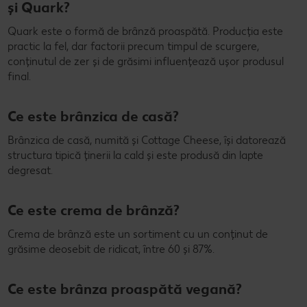
și Quark?
Quark este o formă de brânză proaspătă. Producția este
practic la fel, dar factorii precum timpul de scurgere,
conținutul de zer și de grăsimi influențează ușor produsul
final.
Ce este brânzica de casă?
Brânzica de casă, numită și Cottage Cheese, își datorează
structura tipică ținerii la cald și este produsă din lapte
degresat.
Ce este crema de brânză?
Crema de brânză este un sortiment cu un conținut de
grăsime deosebit de ridicat, între 60 și 87%.
Ce este brânza proaspătă vegană?