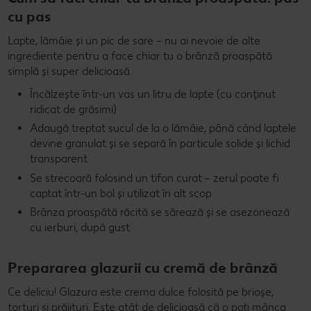
cu pas
Lapte, lămâie și un pic de sare – nu ai nevoie de alte
ingrediente pentru a face chiar tu o brânză proaspătă
simplă și super delicioasă.
Încălzește într-un vas un litru de lapte (cu conținut
ridicat de grăsimi)
Adaugă treptat sucul de la o lămâie, până când laptele
devine granulat și se separă în particule solide și lichid
transparent
Se strecoară folosind un tifon curat – zerul poate fi
captat într-un bol și utilizat în alt scop
Brânza proaspătă răcită se sărează și se asezonează
cu ierburi, după gust
Prepararea glazurii cu cremă de brânză
Ce deliciu! Glazura este crema dulce folosită pe brioșe,
torturi și prăjituri. Este atât de delicioasă că o poți mânca