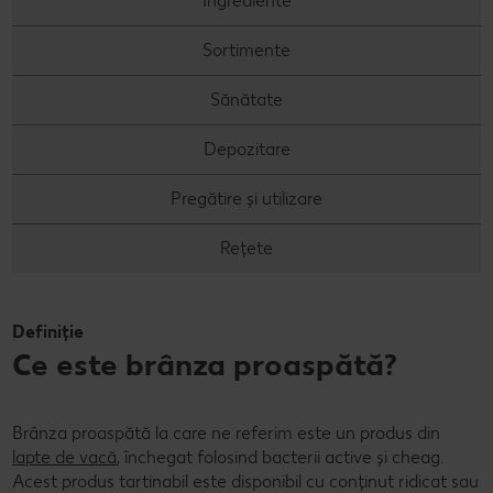
Ingrediente
Concursuri online
Sortimente
Revista Kaufland - Acum și pe WhatsApp!
Sănătate
Click & Reserve
Depozitare
Pregătire și utilizare
Rețete
Definiție
Ce este brânza proaspătă?
Brânza proaspătă la care ne referim este un produs din
lapte de vacă
, închegat folosind bacterii active și cheag.
Acest produs tartinabil este disponibil cu conținut ridicat sau