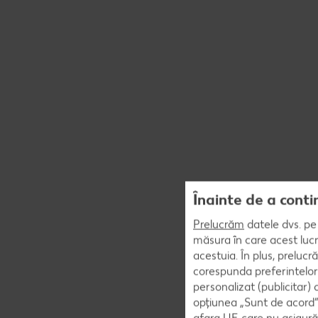
Înainte de a conti
Prelucrăm
datele dvs. pe 
măsura în care acest lucr
acestuia. În plus, preluc
corespunda preferintelor
personalizat (publicitar)
opțiunea „Sunt de acord” 
afara UE care nu asigură 