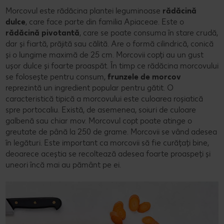
Morcovul este rădăcina plantei leguminoase
rădăcină
dulce
, care face parte din familia Apiaceae. Este o
rădăcină pivotantă
, care se poate consuma în stare crudă,
dar și fiartă, prăjită sau călită. Are o formă cilindrică, conică
și o lungime maximă de 25 cm. Morcovii copți au un gust
ușor dulce și foarte proaspăt. În timp ce rădăcina morcovului
se folosește pentru consum,
frunzele de morcov
reprezintă un ingredient popular pentru gătit. O
caracteristică tipică a morcovului este culoarea roșiatică
spre portocaliu. Există, de asemenea, soiuri de culoare
galbenă sau chiar mov. Morcovul copt poate atinge o
greutate de până la 250 de grame. Morcovii se vând adesea
în legături. Este important ca morcovii să fie curățați bine,
deoarece aceștia se recoltează adesea foarte proaspeți și
uneori încă mai au pământ pe ei.