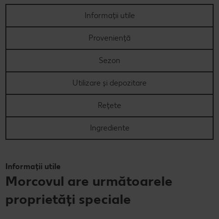
Informații utile
Concursuri online
Proveniență
Revista Kaufland - Acum și pe WhatsApp!
Click & Reserve
Sezon
Utilizare și depozitare
Rețete
Ingrediente
Informații utile
Morcovul are următoarele
proprietăți speciale