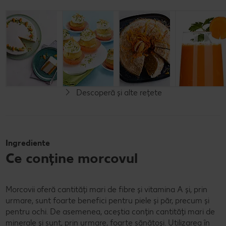
Tort de
Brioșe cu
Cheesecake cu
morcovi
morcov
morcovi
Cel mult 60 minute
Cel mult 60 minute
Cel mult 60 minute
Rafinat
Rafinat
Rafinat
Descoperă și alte rețete
Ingrediente
Ce conține morcovul
Morcovii oferă cantități mari de fibre și vitamina A și, prin
urmare, sunt foarte benefici pentru piele și păr, precum și
pentru ochi. De asemenea, aceștia conțin cantități mari de
minerale și sunt, prin urmare, foarte sănătoși. Utilizarea în