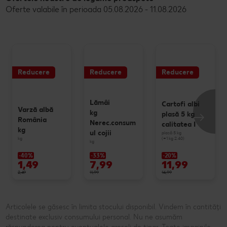
Oferte valabile în perioada 05.08.2026 - 11.08.2026
Reducere
Reducere
Reducere
Lămâi
Cartofi albi
Varză albă
kg
plasă 5 kg
România
Nerec.consum
calitatea I
kg
ul cojii
plasă 5 kg
(=1 kg 2.40)
kg
kg
-40%
-33%
-20%
1,49
7,99
11,99
2,49
11,99
14,99
Articolele se găsesc în limita stocului disponibil. Vindem în cantități
destinate exclusiv consumului personal. Nu ne asumăm