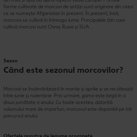
forme cultivate de morcovi de astăzi sunt originare din ceea
ce se numește Afganistan în prezent. În prezent, însă,
morcovii se cultivă în întreaga lume. Principalele țări care
cultivă morcovi sunt China, Rusia și SUA.
Sezon
Când este sezonul morcovilor?
Morcovii se însămânțează în martie și aprilie și se recoltează
între iunie și noiembrie. Prin urmare, gama este largă în a
doua jumătate a anului. Cu toate acestea, datorită
volumului mare de importuri, morcovul este disponibil pe tot
parcursul anului.
Ofertele noastre de legume proaspete