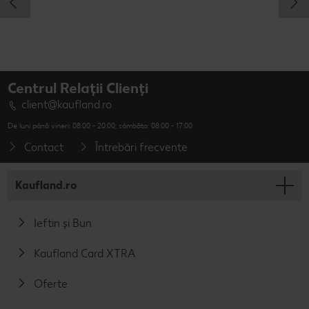
Centrul Relații Clienți
client@kaufland.ro
De luni până vineri: 08:00 - 20:00; sâmbăta: 08:00 - 17:00
Contact
Întrebări frecvente
Kaufland.ro
Ieftin și Bun
Kaufland Card XTRA
Oferte