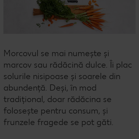
Cu Kaufland Card alimentezi ușor
Dicționar de alimente
Rețete by Kitchen Affair
FoodFix
Stare de bine
NOU
Vreau din România
Ce gătim azi?
Codul Grataragiului
Timp liber
NOU
Rețete rapide
Ești producător local? Te strigă Kaufland!
Morcovul se mai numește și
Rețete de prăjituri
Ieftin și bun
marcov sau rădăcină dulce. Îi plac
Rețete cu carne
Când cere ceva dulce
solurile nisipoase și soarele din
Rețete de post
Marcă proprie Kaufland - și calitate și preț mic
abundență. Deși, în mod
Raw vegan
RE:FRESH
tradițional, doar rădăcina se
România știe să gătească
folosește pentru consum, și
frunzele fragede se pot găti.
Kaufland Livrează
Fresh