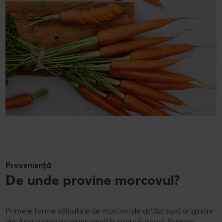
Proveniență
De unde provine morcovul?
Primele forme sălbatice de morcovi de astăzi sunt originare
din Asia și apoi au ajuns rapid în sudul Europei. Primele