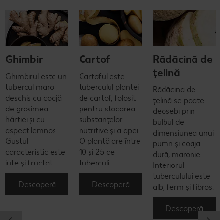
Ghimbir
Cartof
Rădăcină de
țelină
Ghimbirul este un
Cartoful este
tubercul maro
tuberculul plantei
Rădăcina de
deschis cu coajă
de cartof, folosit
țelină se poate
de grosimea
pentru stocarea
deosebi prin
hârtiei și cu
substanțelor
bulbul de
aspect lemnos.
nutritive și a apei.
dimensiunea unui
Gustul
O plantă are între
pumn și coaja
caracteristic este
10 și 25 de
dură, maronie.
iute și fructat.
tuberculi.
Interiorul
tuberculului este
Descoperă
Descoperă
alb, ferm și fibros.
Descoperă