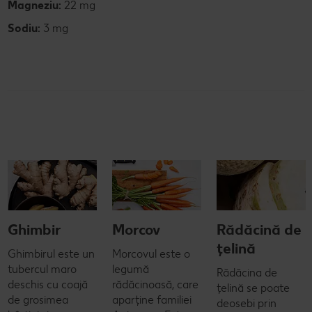
Magneziu:
22 mg
Sodiu:
3 mg
Ghimbir
Morcov
Rădăcină de
țelină
Ghimbirul este un
Morcovul este o
tubercul maro
legumă
Rădăcina de
deschis cu coajă
rădăcinoasă, care
țelină se poate
de grosimea
aparține familiei
deosebi prin