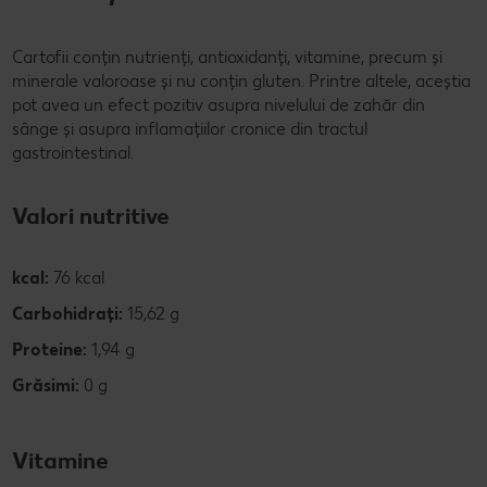
Cartofii conțin nutrienți, antioxidanți, vitamine, precum și
minerale valoroase și nu conțin gluten. Printre altele, aceștia
pot avea un efect pozitiv asupra nivelului de zahăr din
sânge și asupra inflamațiilor cronice din tractul
gastrointestinal.
Valori nutritive
kcal:
76 kcal
Carbohidrați:
15,62 g
Proteine:
1,94 g
Grăsimi:
0 g
Vitamine