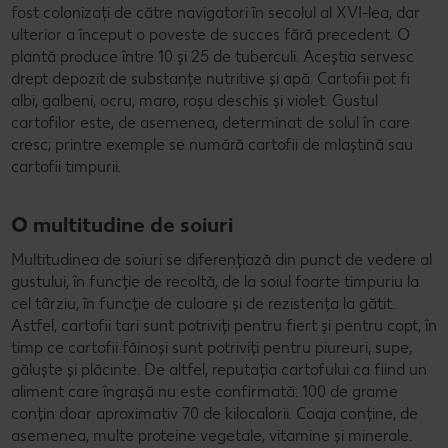
fost colonizați de către navigatori în secolul al XVI-lea, dar
ulterior a început o poveste de succes fără precedent. O
plantă produce între 10 și 25 de tuberculi. Aceștia servesc
drept depozit de substanțe nutritive și apă. Cartofii pot fi
albi, galbeni, ocru, maro, roșu deschis și violet. Gustul
cartofilor este, de asemenea, determinat de solul în care
cresc; printre exemple se numără cartofii de mlaștină sau
cartofii timpurii.
O multitudine de soiuri
Multitudinea de soiuri se diferențiază din punct de vedere al
gustului, în funcție de recoltă, de la soiul foarte timpuriu la
cel târziu, în funcție de culoare și de rezistența la gătit.
Astfel, cartofii tari sunt potriviți pentru fiert și pentru copt, în
timp ce cartofii făinoși sunt potriviți pentru piureuri, supe,
găluște și plăcinte. De altfel, reputația cartofului ca fiind un
aliment care îngrașă nu este confirmată: 100 de grame
conțin doar aproximativ 70 de kilocalorii. Coaja conține, de
asemenea, multe proteine vegetale, vitamine și minerale.