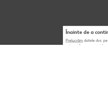
Înainte de a conti
Prelucrăm
datele dvs. pe 
măsura în care acest lucr
acestuia. În plus, preluc
corespunda preferintelor
personalizat (publicitar)
opțiunea „Sunt de acord” 
afara UE care nu asigură 
„Refuz” puteți permite doa
acestuia. Opțiunea „Setăr
informații, inclusiv cu pr
Politica noastră de confi