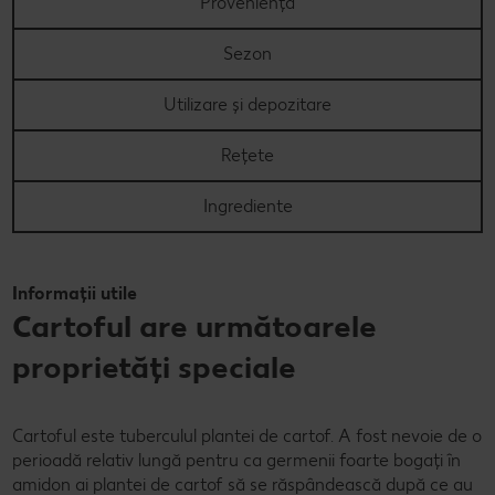
Proveniență
Concursuri online
Sezon
Revista Kaufland - Acum și pe WhatsApp!
Utilizare și depozitare
Click & Reserve
Rețete
Ingrediente
Informații utile
Cartoful are următoarele
proprietăți speciale
Cartoful este tuberculul plantei de cartof. A fost nevoie de o
perioadă relativ lungă pentru ca germenii foarte bogați în
amidon ai plantei de cartof să se răspândească după ce au