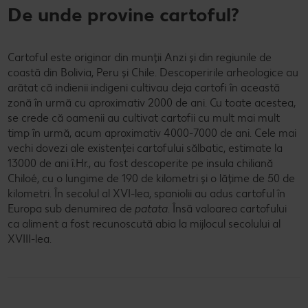
De unde provine cartoful?
Cartoful este originar din munții Anzi și din regiunile de
coastă din Bolivia, Peru și Chile. Descoperirile arheologice au
arătat că indienii indigeni cultivau deja cartofi în această
zonă în urmă cu aproximativ 2000 de ani. Cu toate acestea,
se crede că oamenii au cultivat cartofii cu mult mai mult
timp în urmă, acum aproximativ 4000-7000 de ani. Cele mai
vechi dovezi ale existenței cartofului sălbatic, estimate la
13000 de ani î.Hr., au fost descoperite pe insula chiliană
Chiloé, cu o lungime de 190 de kilometri și o lățime de 50 de
kilometri. În secolul al XVI-lea, spaniolii au adus cartoful în
Europa sub denumirea de
patata
. Însă valoarea cartofului
ca aliment a fost recunoscută abia la mijlocul secolului al
XVIII-lea.