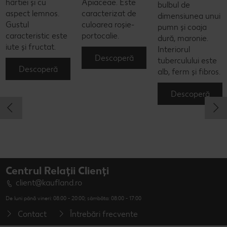
hârtiei și cu
Apiaceae. Este
bulbul de
aspect lemnos.
caracterizat de
dimensiunea unui
Gustul
culoarea roșie-
pumn și coaja
caracteristic este
portocalie.
dură, maronie.
iute și fructat.
Interiorul
Descoperă
tuberculului este
Descoperă
alb, ferm și fibros.
Descoperă
Centrul Relații Clienți
client@kaufland.ro
De luni până vineri: 08:00 - 20:00; sâmbăta: 08:00 - 17:00
Contact
Întrebări frecvente