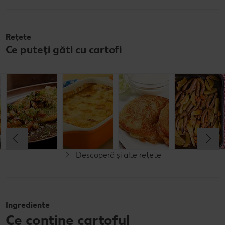
Rețete
Ce puteți găti cu cartofi
Varză murată
Papanași de
Musaca de
Chifteluțe de
cu cartofi
cartofi
cartofi
cartof
Cel mult 60 minute
Cel mult 60 minute
Cel mult 60 minute
Cel mult 60 minute
Rafinat
Rafinat
Rafinat
Rafinat
Descoperă și alte rețete
Vegetarian
Ingrediente
Ce conține cartoful