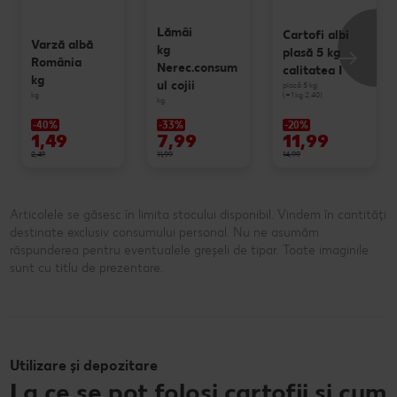
Lămâi
Cartofi albi
Varză albă
kg
plasă 5 kg
România
Nerec.consum
calitatea I
kg
ul cojii
plasă 5 kg
(=1 kg 2.40)
kg
kg
-40%
-33%
-20%
1,49
7,99
11,99
2,49
11,99
14,99
Articolele se găsesc în limita stocului disponibil. Vindem în cantități
destinate exclusiv consumului personal. Nu ne asumăm
răspunderea pentru eventualele greșeli de tipar. Toate imaginile
sunt cu titlu de prezentare.
Utilizare și depozitare
La ce se pot folosi cartofii și cum