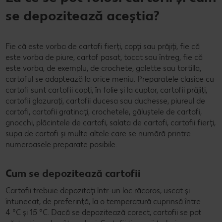
se depozitează aceștia?
Fie că este vorba de cartofi fierți, copți sau prăjiți, fie că
este vorba de piure, cartof pasat, tocat sau întreg, fie că
este vorba, de exemplu, de crochete, galette sau tortilla,
cartoful se adaptează la orice meniu. Preparatele clasice cu
cartofi sunt cartofii copți, în folie și la cuptor, cartofii prăjiți,
cartofii glazurați, cartofii ducesa sau duchesse, piureul de
cartofi, cartofii gratinați, crochetele, găluștele de cartofi,
gnocchi, plăcintele de cartofi, salata de cartofi, cartofii fierți,
supa de cartofi și multe altele care se numără printre
numeroasele preparate posibile.
Cum se depozitează cartofii
Cartofii trebuie depozitați într-un loc răcoros, uscat și
întunecat, de preferință, la o temperatură cuprinsă între
4 °C și 15 °C. Dacă se depozitează corect, cartofii se pot