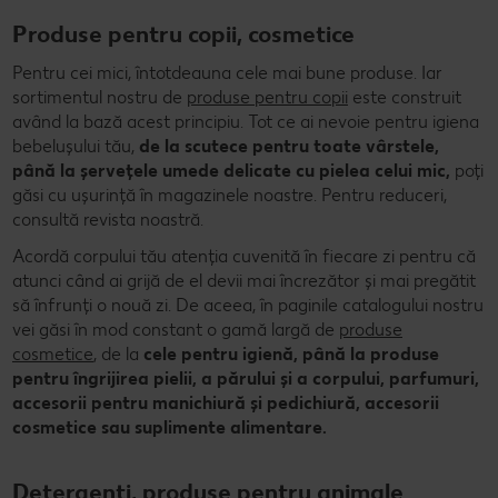
Produse pentru copii, cosmetice
Pentru cei mici, întotdeauna cele mai bune produse. Iar
sortimentul nostru de
produse pentru copii
este construit
având la bază acest principiu. Tot ce ai nevoie pentru igiena
bebelușului tău,
de la scutece pentru toate vârstele,
până la șervețele umede delicate cu pielea celui mic,
poți
găsi cu ușurință în magazinele noastre. Pentru reduceri,
consultă revista noastră.
Acordă corpului tău atenția cuvenită în fiecare zi pentru că
atunci când ai grijă de el devii mai încrezător și mai pregătit
să înfrunți o nouă zi. De aceea, în paginile catalogului nostru
vei găsi în mod constant o gamă largă de
produse
cosmetice
, de la
cele pentru igienă, până la produse
pentru îngrijirea pielii, a părului și a corpului, parfumuri,
accesorii pentru manichiură și pedichiură, accesorii
cosmetice sau suplimente alimentare.
Detergenți, produse pentru animale