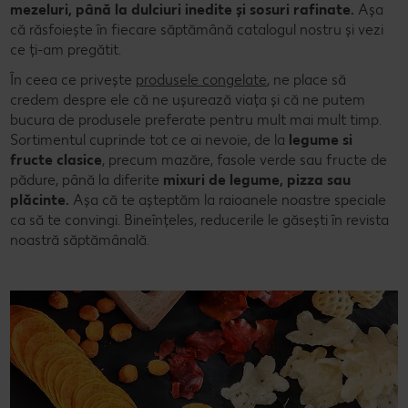
mezeluri, până la dulciuri inedite și sosuri rafinate.
Așa
că răsfoiește în fiecare săptămână catalogul nostru și vezi
ce ți-am pregătit.
În ceea ce privește
produsele congelate
, ne place să
credem despre ele că ne ușurează viața și că ne putem
bucura de produsele preferate pentru mult mai mult timp.
Sortimentul cuprinde tot ce ai nevoie, de la
legume si
fructe clasice
, precum mazăre, fasole verde sau fructe de
pădure, până la diferite
mixuri de legume, pizza sau
plăcinte.
Așa că te așteptăm la raioanele noastre speciale
ca să te convingi. Bineînțeles, reducerile le găsești în revista
noastră săptămânală.