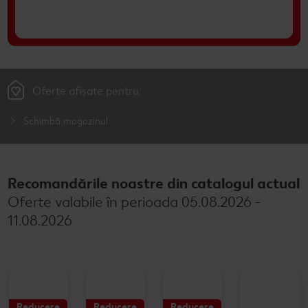
Oferte afișate pentru:
Schimbă magazinul
Recomandările noastre din catalogul actual
Oferte valabile în perioada 05.08.2026 -
11.08.2026
Semana
Lior
Ace
Ariel
Balsam
Detergen
Gel
Detergen
Reducere
Reducere
Reducere
Reducere