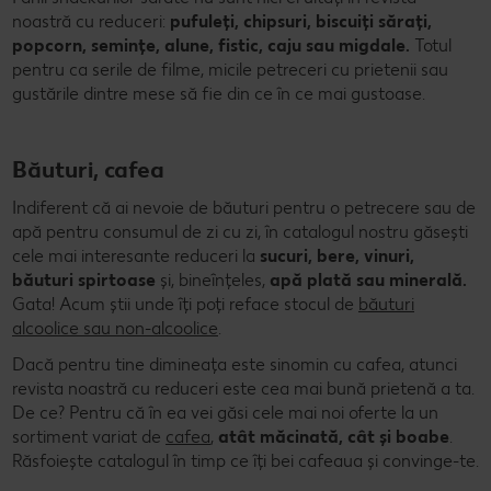
noastră cu reduceri:
pufuleți, chipsuri, biscuiți sărați,
popcorn, semințe, alune, fistic, caju sau migdale.
Totul
pentru ca serile de filme, micile petreceri cu prietenii sau
gustările dintre mese să fie din ce în ce mai gustoase.
Băuturi, cafea
Indiferent că ai nevoie de băuturi pentru o petrecere sau de
apă pentru consumul de zi cu zi, în catalogul nostru găsești
cele mai interesante reduceri la
sucuri, bere, vinuri,
băuturi spirtoase
și, bineînțeles,
apă plată sau minerală.
Gata! Acum știi unde îți poți reface stocul de
băuturi
alcoolice sau non-alcoolice
.
Dacă pentru tine dimineața este sinomin cu cafea, atunci
revista noastră cu reduceri este cea mai bună prietenă a ta.
De ce? Pentru că în ea vei găsi cele mai noi oferte la un
sortiment variat de
cafea
,
atât măcinată, cât și boabe
.
Răsfoiește catalogul în timp ce îți bei cafeaua și convinge-te.