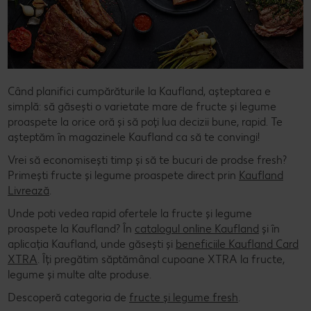
Când planifici cumpărăturile la Kaufland, așteptarea e
simplă: să găsești o varietate mare de fructe și legume
proaspete la orice oră și să poți lua decizii bune, rapid. Te
așteptăm în magazinele Kaufland ca să te convingi!
Vrei să economisești timp și să te bucuri de prodse fresh?
Primești fructe și legume proaspete direct prin
Kaufland
Livrează
.
Unde poti vedea rapid ofertele la fructe și legume
proaspete la Kaufland? În
catalogul online Kaufland
și în
aplicația Kaufland, unde găsești și
beneficiile Kaufland Card
XTRA
. Îți pregătim săptămânal cupoane XTRA la fructe,
legume și multe alte produse.
Descoperă categoria de
fructe și legume fresh
.