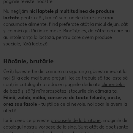
paginile revistei noastre.
Nu neglijăm
nici laptele și multitudinea de produse
lactate
pentru că știm că sunt unele dintre cele mai
consumate alimente, fiind preferate atât la micul dejun, cât
și ca mici gustări între mese. Bineînțeles, de către cei care nu
au intoleranță la lactoză, pentru care avem produse
speciale,
fără lactoză
.
Băcănie, brutărie
Ce îți lipsește ție din cămară cu siguranță găsești imediat la
noi. Și la cele mai bune prețuri. Tot ce trebuie să faci este să
cauți în catalogul cu reduceri paginile dedicate
alimentelor
de bază
și să îți reîmprospătezi stocurile din cămara ta.
Făină, zahăr, mălai, conserve de toate felurile, paste,
orez sau fasole
- tu știi de ce ai nevoie, noi doar le avem la
ofertă.
Iar în ceea ce privește
produsele de la brutărie
, imaginile din
catalogul nostru vorbesc de la sine. Sunt atât de apetisante