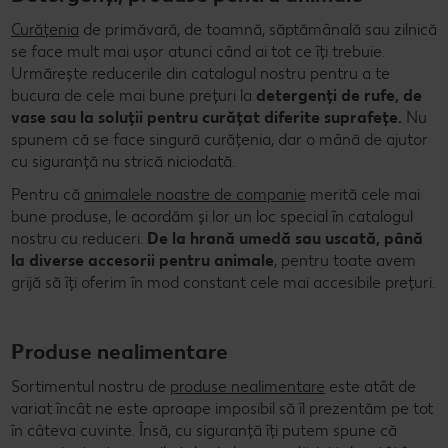
Curățenia
de primăvară, de toamnă, săptămânală sau zilnică
se face mult mai ușor atunci când ai tot ce îți trebuie.
Urmărește reducerile din catalogul nostru pentru a te
bucura de cele mai bune prețuri la
detergenți de rufe, de
vase sau la soluții pentru curățat diferite suprafețe.
Nu
spunem că se face singură curățenia, dar o mână de ajutor
cu siguranță nu strică niciodată.
Pentru că
animalele noastre de companie
merită cele mai
bune produse, le acordăm și lor un loc special în catalogul
nostru cu reduceri.
De la hrană umedă sau uscată, până
la diverse accesorii pentru animale
, pentru toate avem
grijă să îți oferim în mod constant cele mai accesibile prețuri.
Produse nealimentare
Sortimentul nostru de
produse nealimentare
este atât de
variat încât ne este aproape imposibil să îl prezentăm pe tot
în câteva cuvinte. Însă, cu siguranță îți putem spune că