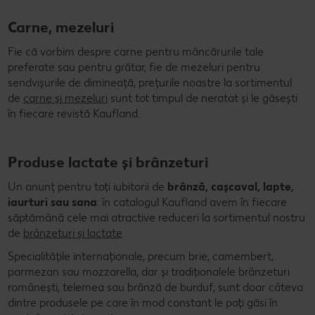
Carne, mezeluri
Fie că vorbim despre carne pentru mâncărurile tale
preferate sau pentru grătar, fie de mezeluri pentru
sendvișurile de dimineață, prețurile noastre la sortimentul
de
carne și mezeluri
sunt tot timpul de neratat și le găsești
în fiecare revistă Kaufland.
Produse lactate și brânzeturi
Un anunț pentru toți iubitorii de
brânză, cașcaval, lapte,
iaurturi sau sana
: în catalogul Kaufland avem în fiecare
săptămână cele mai atractive reduceri la sortimentul nostru
de
brânzeturi și lactate
.
Specialitățile internaționale, precum brie, camembert,
parmezan sau mozzarella, dar și tradiționalele brânzeturi
românești, telemea sau brânză de burduf, sunt doar câteva
dintre produsele pe care în mod constant le poți găsi în