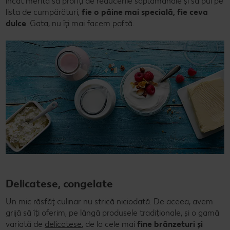
încât merită să profiți de reducerile săptămânale și să pui pe
lista de cumpărături,
fie o pâine mai specială, fie ceva
dulce
. Gata, nu îți mai facem poftă.
Delicatese, congelate
Un mic răsfăț culinar nu strică niciodată. De aceea, avem
grijă să îți oferim, pe lângă produsele tradiționale, și o gamă
variată de
delicatese
, de la cele mai
fine brânzeturi și