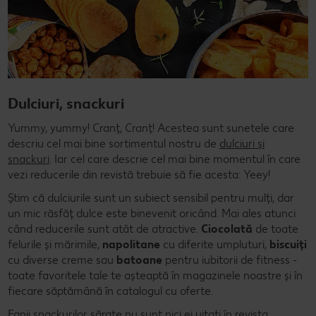
Dulciuri, snackuri
Yummy, yummy! Cranț, Cranț! Acestea sunt sunetele care
descriu cel mai bine sortimentul nostru de
dulciuri și
snackuri
. Iar cel care descrie cel mai bine momentul în care
vezi reducerile din revistă trebuie să fie acesta: Yeey!
Știm că dulciurile sunt un subiect sensibil pentru mulți, dar
un mic răsfăț dulce este binevenit oricând. Mai ales atunci
când reducerile sunt atât de atractive.
Ciocolată
de toate
felurile și mărimile,
napolitane
cu diferite umpluturi,
biscuiți
cu diverse creme sau
batoane
pentru iubitorii de fitness -
toate favoritele tale te așteaptă în magazinele noastre și în
fiecare săptămână în catalogul cu oferte.
Fanii snackurilor sărate nu sunt nici ei uitați în revista