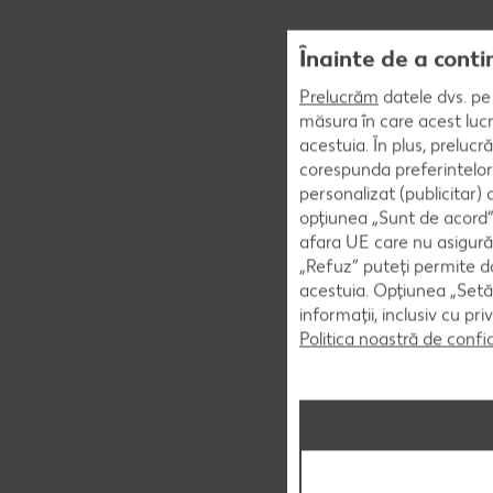
Înainte de a conti
Prelucrăm
datele dvs. pe 
măsura în care acest lucr
acestuia. În plus, preluc
corespunda preferintelor
personalizat (publicitar)
opțiunea „Sunt de acord” 
afara UE care nu asigură 
„Refuz” puteți permite doa
acestuia. Opțiunea „Setăr
informații, inclusiv cu pr
Politica noastră de confi