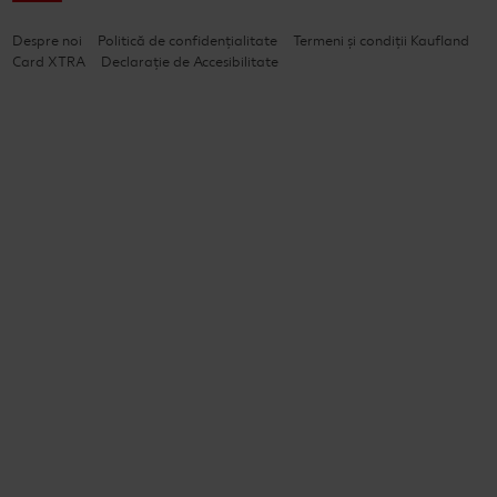
Despre noi
Politică de confidențialitate
Termeni și condiții Kaufland
Card XTRA
Declarație de Accesibilitate