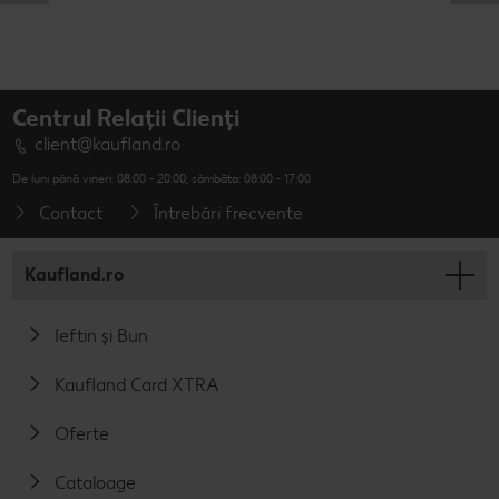
Centrul Relații Clienți
client@kaufland.ro
De luni până vineri: 08:00 - 20:00; sâmbăta: 08:00 - 17:00
Contact
Întrebări frecvente
Kaufland.ro
Ieftin și Bun
Kaufland Card XTRA
Oferte
Cataloage