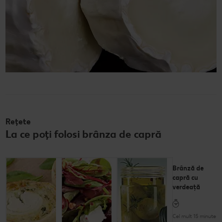
Rețete
La ce poți folosi brânza de capră
Tarte cu
Salată cu
Brânză de
spanac și
brânză de
capră cu
brânză de
capră
verdeață
capră
Cel mult 60 minute
Cel mult 15 minute