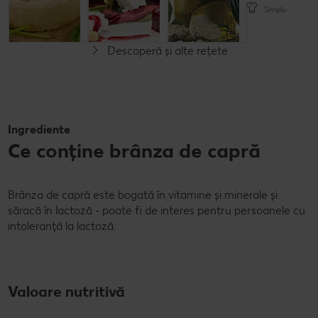
Cel mult 60 minute
Rafinat
Simplu
Rafinat
Descoperă și alte rețete
Ingrediente
Ce conține brânza de capră
Brânza de capră este bogată în vitamine și minerale și
săracă în lactoză - poate fi de interes pentru persoanele cu
intoleranță la lactoză.
Valoare nutritivă