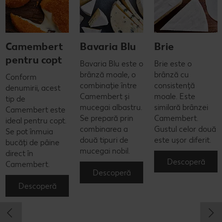
Camembert
Bavaria Blu
Brie
pentru copt
Bavaria Blu este o
Brie este o
brânză moale, o
brânză cu
Conform
combinație între
consistență
denumirii, acest
Camembert și
moale. Este
tip de
mucegai albastru.
similară brânzei
Camembert este
Se prepară prin
Camembert.
ideal pentru copt.
combinarea a
Gustul celor două
Se pot înmuia
două tipuri de
este ușor diferit.
bucăți de pâine
mucegai nobil.
direct în
Descoperă
Camembert.
Descoperă
Descoperă