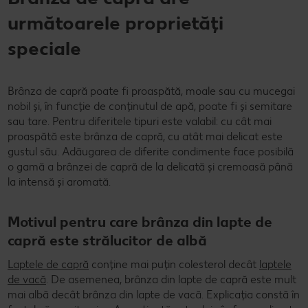
următoarele proprietăți
speciale
Brânza de capră poate fi proaspătă, moale sau cu mucegai
nobil și, în funcție de conținutul de apă, poate fi și semitare
sau tare. Pentru diferitele tipuri este valabil: cu cât mai
proaspătă este brânza de capră, cu atât mai delicat este
gustul său. Adăugarea de diferite condimente face posibilă
o gamă a brânzei de capră de la delicată și cremoasă până
la intensă și aromată.
Motivul pentru care brânza din lapte de
capră este strălucitor de albă
Laptele de capră
conține mai puțin colesterol decât
laptele
de vacă
. De asemenea, brânza din lapte de capră este mult
mai albă decât brânza din lapte de vacă. Explicația constă în