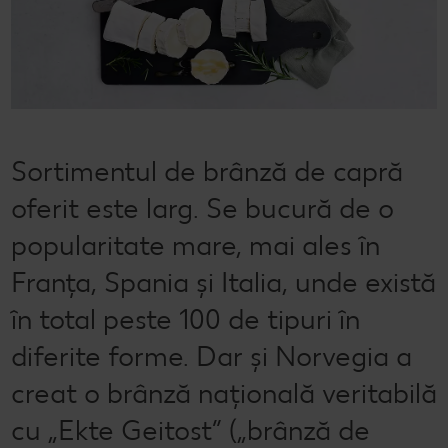
Cu Kaufland Card alimentezi ușor
Dicționar de alimente
Rețete by Kitchen Affair
FoodFix
Stare de bine
NOU
Vreau din România
Ce gătim azi?
Codul Grataragiului
Timp liber
NOU
Rețete rapide
Ești producător local? Te strigă Kaufland!
Sortimentul de brânză de capră
Rețete de prăjituri
Ieftin și bun
oferit este larg. Se bucură de o
Rețete cu carne
Când cere ceva dulce
popularitate mare, mai ales în
Rețete de post
Marcă proprie Kaufland - și calitate și preț mic
Franța, Spania și Italia, unde există
Raw vegan
RE:FRESH
în total peste 100 de tipuri în
România știe să gătească
diferite forme. Dar și Norvegia a
creat o brânză națională veritabilă
Kaufland Livrează
cu „Ekte Geitost” („brânză de
Fresh