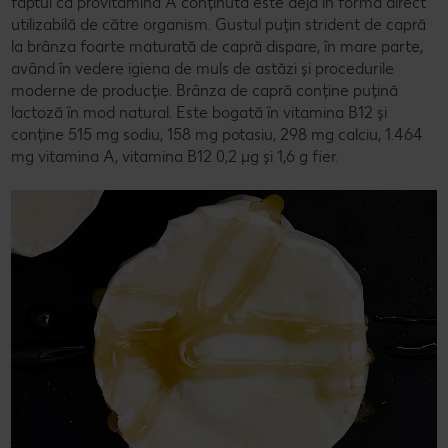
faptul că provitamina A conținută este deja în forma direct
utilizabilă de către organism. Gustul puțin strident de capră
la brânza foarte maturată de capră dispare, în mare parte,
având în vedere igiena de muls de astăzi și procedurile
moderne de producție. Brânza de capră conține puțină
lactoză în mod natural. Este bogată în vitamina B12 și
conține 515 mg sodiu, 158 mg potasiu, 298 mg calciu, 1.464
mg vitamina A, vitamina B12 0,2 µg și 1,6 g fier.