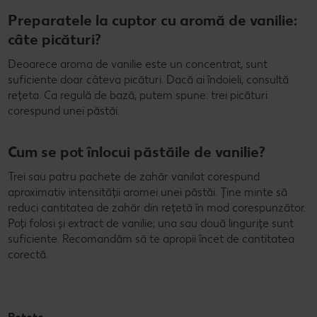
Preparatele la cuptor cu aromă de vanilie:
câte picături?
Deoarece aroma de vanilie este un concentrat, sunt
suficiente doar câteva picături. Dacă ai îndoieli, consultă
rețeta. Ca regulă de bază, putem spune: trei picături
corespund unei păstăi.
Cum se pot înlocui păstăile de vanilie?
Trei sau patru pachete de zahăr vanilat corespund
aproximativ intensității aromei unei păstăi. Ține minte să
reduci cantitatea de zahăr din rețetă în mod corespunzător.
Poți folosi și extract de vanilie; una sau două lingurițe sunt
suficiente. Recomandăm să te apropii încet de cantitatea
corectă.