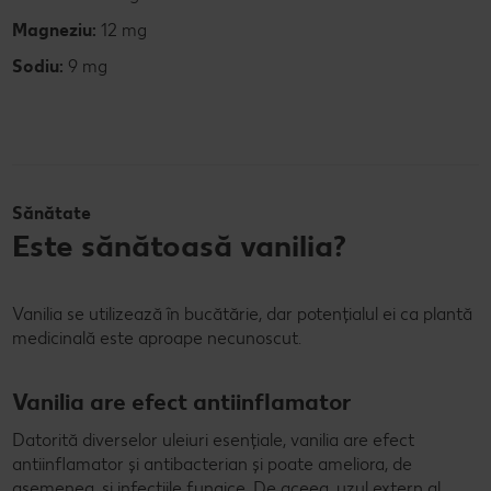
Magneziu:
12 mg
Sodiu:
9 mg
Sănătate
Este sănătoasă vanilia?
Vanilia se utilizează în bucătărie, dar potențialul ei ca plantă
medicinală este aproape necunoscut.
Vanilia are efect antiinflamator
Datorită diverselor uleiuri esențiale, vanilia are efect
antiinflamator și antibacterian și poate ameliora, de
asemenea, și infecțiile fungice. De aceea, uzul extern al