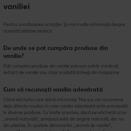
vaniliei
Pentru următoarea achiziție: Și mai multe informații despre
această păstaie exotică.
De unde se pot cumpăra produse din
vanilie?
Poți cumpăra produse din vanilie precum zahăr vanilinat,
extract de vanilie sau chiar și păstăi întregi din magazine.
Cum să recunoști vanilia adevărată
Citind eticheta care oferă informații. Mai sus am enumerat
deja diferite moduri în care vanilia adevărată este procesată
în diverse produse. Cu toate acestea, dacă pe etichetă scrie
„aromă naturală”, produsul este de origine naturală, dar nu
din păstaie. În spatele denumirilor „aromă de vanilie”,