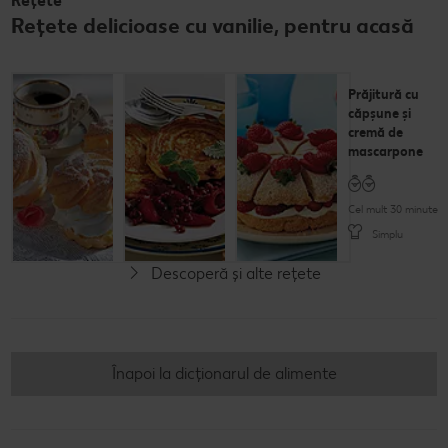
Rețete
Rețete delicioase cu vanilie, pentru acasă
Choux cu
Scovergi cu
Prăjitură cu
frișcă
compot de
căpșune și
pere
cremă de
mascarpone
Cel mult 60 minute
Cel mult 60 minute
Simplu
Cel mult 30 minute
Simplu
Simplu
Descoperă și alte rețete
Înapoi la dicționarul de alimente