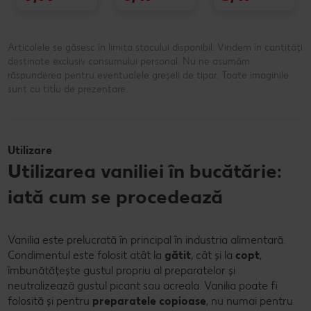
Articolele se găsesc în limita stocului disponibil. Vindem în cantități
destinate exclusiv consumului personal. Nu ne asumăm
răspunderea pentru eventualele greșeli de tipar. Toate imaginile
sunt cu titlu de prezentare.
Utilizare
Utilizarea vaniliei în bucătărie:
iată cum se procedează
Vanilia este prelucrată în principal în industria alimentară.
Condimentul este folosit atât la
gătit
, cât și la
copt
,
îmbunătățește gustul propriu al preparatelor și
neutralizează gustul picant sau acreala. Vanilia poate fi
folosită și pentru
preparatele copioase
, nu numai pentru