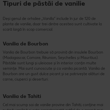
Tipuri de păstăi de vanilie
Deși genul de orhidee „Vanilla” include în jur de 120 de
plante de vanilie, doar trei dintre acestea sunt cultivate la
scară largă în scop comercial.
Vanilia de Bourbon
Vanilia de Bourbon trebuie să provină din insulele Bourbon
(Madagascar, Comore, Réunion, Seychelles și Mauritius).
Păstăile sunt lungi și uleioase și în interior conțin multe
semințe. Mai sunt cunoscute și ca vanilia picantă. Vanilia de
Bourbon are un gust dulce picant și se potrivește alături de
carne, ciuperci și deserturi.
Vanilia de Tahiti
Cel mai scump soi de vanilie provine din Tahiti; conține mai