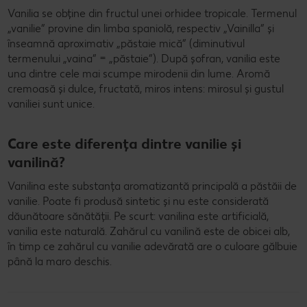
Vanilia se obține din fructul unei orhidee tropicale. Termenul
„vanilie” provine din limba spaniolă, respectiv „Vainilla” și
înseamnă aproximativ „păstaie mică” (diminutivul
termenului „vaina” = „păstaie”). După șofran, vanilia este
una dintre cele mai scumpe mirodenii din lume. Aromă
cremoasă și dulce, fructată, miros intens: mirosul și gustul
vaniliei sunt unice.
Care este diferența dintre vanilie și
vanilină?
Vanilina este substanța aromatizantă principală a păstăii de
vanilie. Poate fi produsă sintetic și nu este considerată
dăunătoare sănătății. Pe scurt: vanilina este artificială,
vanilia este naturală. Zahărul cu vanilină este de obicei alb,
în timp ce zahărul cu vanilie adevărată are o culoare gălbuie
până la maro deschis.