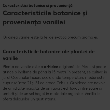
Caracteristici botanice și proveniență
Caracteristicile botanice și
proveniența vaniliei
Originea vaniliei este la fel de exotică precum aroma ei.
Caracteristicile botanice ale plantei de
vanilie
Planta de vanilie este o
orhidee
originară din Mexic și poate
atinge o înălțime de până la 15 metri. În prezent, se cultivă în
jurul Oceanului Indian, acolo unde temperatura medie este
cuprinsă între 21 și 31 de grade Celsius. Orhideea are nevoie
de umiditate ridicată, de un raport echilibrat între soare și
umbră și de un sol bogat în materiale organice. Vanilia le
oferă dulciurilor un gust intens.