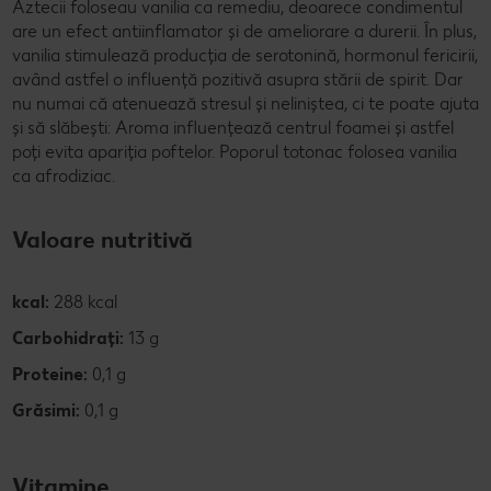
Aztecii foloseau vanilia ca remediu, deoarece condimentul
are un efect antiinflamator și de ameliorare a durerii. În plus,
vanilia stimulează producția de serotonină, hormonul fericirii,
având astfel o influență pozitivă asupra stării de spirit. Dar
nu numai că atenuează stresul și neliniștea, ci te poate ajuta
și să slăbești: Aroma influențează centrul foamei și astfel
poți evita apariția poftelor. Poporul totonac folosea vanilia
ca afrodiziac.
Valoare nutritivă
kcal:
288 kcal
Carbohidrați:
13 g
Proteine:
0,1 g
Grăsimi:
0,1 g
Vitamine