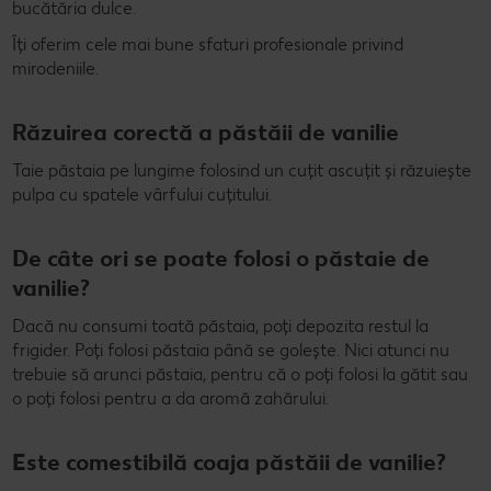
bucătăria dulce.
Îți oferim cele mai bune sfaturi profesionale privind
mirodeniile.
Răzuirea corectă a păstăii de vanilie
Taie păstaia pe lungime folosind un cuțit ascuțit și răzuiește
pulpa cu spatele vârfului cuțitului.
De câte ori se poate folosi o păstaie de
vanilie?
Dacă nu consumi toată păstaia, poți depozita restul la
frigider. Poți folosi păstaia până se golește. Nici atunci nu
trebuie să arunci păstaia, pentru că o poți folosi la gătit sau
o poți folosi pentru a da aromă zahărului.
Este comestibilă coaja păstăii de vanilie?