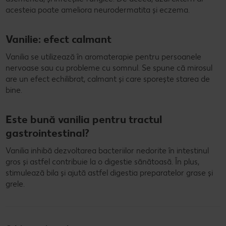
acesteia poate ameliora neurodermatita și eczema.
Vanilie: efect calmant
Vanilia se utilizează în aromaterapie pentru persoanele
nervoase sau cu probleme cu somnul. Se spune că mirosul
are un efect echilibrat, calmant și care sporește starea de
bine.
Este bună vanilia pentru tractul
gastrointestinal?
Vanilia inhibă dezvoltarea bacteriilor nedorite în intestinul
gros și astfel contribuie la o digestie sănătoasă. În plus,
stimulează bila și ajută astfel digestia preparatelor grase și
grele.