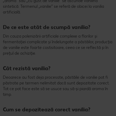
„aromă” sau „cu gust de vanilie” se ascunde vanilina
sintetică. Termenul „vanilie” se referă de obicei la vanilia
artificială.
De ce este atât de scumpă vanilia?
Din cauza polenizării artificiale complexe a florilor și
fermentației complicate și îndelungate a păstăilor, producția
de vanilie este foarte costisitoare, ceea ce se reflectă și în
prețul de achiziție.
Cât rezistă vanilia?
Deoarece au fost deja procesate, păstăile de vanilie pot fi
păstrate pe termen nelimitat dacă sunt depozitate corect.
Tot ce pot face este să se usuce sau să-și piardă aroma în
timp.
Cum se depozitează corect vanilia?