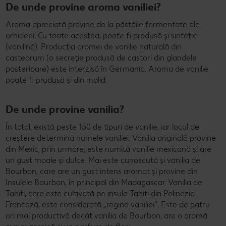
De unde provine aroma vaniliei?
Aroma apreciată provine de la păstăile fermentate ale
orhideei. Cu toate acestea, poate fi produsă și sintetic
(vanilină). Producția aromei de vanilie naturală din
casteorum (o secreție produsă de castori din glandele
posterioare) este interzisă în Germania. Aroma de vanilie
poate fi produsă și din molid.
De unde provine vanilia?
În total, există peste 150 de tipuri de vanilie, iar locul de
creștere determină numele vaniliei. Vanilia originală provine
din Mexic, prin urmare, este numită vanilie mexicană și are
un gust moale și dulce. Mai este cunoscută și vanilia de
Bourbon, care are un gust intens aromat și provine din
Insulele Bourbon, în principal din Madagascar. Vanilia de
Tahiti, care este cultivată pe insula Tahiti din Polinezia
Franceză, este considerată „regina vaniliei”. Este de patru
ori mai productivă decât vanilia de Bourbon, are o aromă