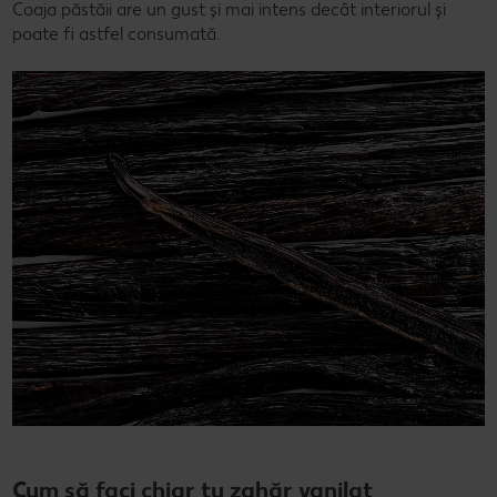
Coaja păstăii are un gust și mai intens decât interiorul și
poate fi astfel consumată.
Cum să faci chiar tu zahăr vanilat