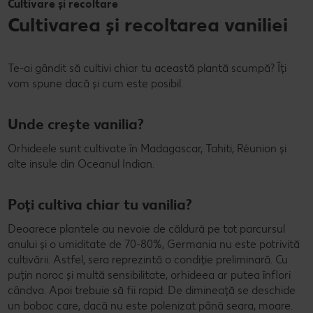
Cultivare și recoltare
Cultivarea și recoltarea vaniliei
Te-ai gândit să cultivi chiar tu această plantă scumpă? Îți
vom spune dacă și cum este posibil.
Unde crește vanilia?
Orhideele sunt cultivate în Madagascar, Tahiti, Réunion și
alte insule din Oceanul Indian.
Poți cultiva chiar tu vanilia?
Deoarece plantele au nevoie de căldură pe tot parcursul
anului și o umiditate de 70-80%, Germania nu este potrivită
cultivării. Astfel, sera reprezintă o condiție preliminară. Cu
puțin noroc și multă sensibilitate, orhideea ar putea înflori
cândva. Apoi trebuie să fii rapid: De dimineață se deschide
un boboc care, dacă nu este polenizat până seara, moare.