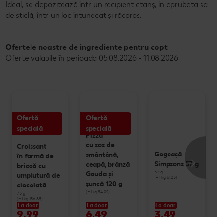
Ideal, se depozitează într-un recipient etanș, în eprubeta sa
de sticlă, într-un loc întunecat și răcoros.
Ofertele noastre de ingrediente pentru copt
Oferte valabile în perioada 05.08.2026 - 11.08.2026
Ofertă
Ofertă
specială
specială
Pizza
cu sos de
Croissant
Gogoașă
smântână,
în formă de
Simpsons 57 g
ceapă, brânză
brioșă cu
57 g
Gouda și
umplutură de
(=1 kg 61.23)
șuncă 120 g
ciocolată
(=1 kg 54.09)
73 g
(=1 kg 136.85)
La doar
La doar
La doar
9,99
6,49
3,49