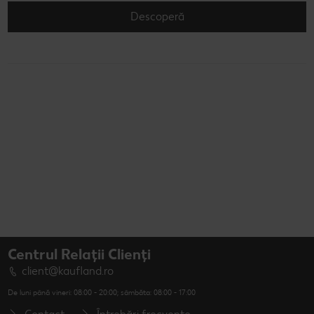
Descoperă
Centrul Relații Clienți
client@kaufland.ro
De luni până vineri: 08:00 - 20:00; sâmbăta: 08:00 - 17:00