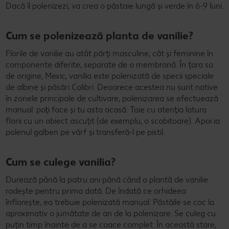
Dacă îl polenizezi, va crea o păstaie lungă și verde în 6-9 luni.
Cum se polenizează planta de vanilie?
Florile de vanilie au atât părți masculine, cât și feminine în
componente diferite, separate de o membrană. În țara sa
de origine, Mexic, vanilia este polenizată de specii speciale
de albine și păsări Colibri. Deoarece acestea nu sunt native
în zonele principale de cultivare, polenizarea se efectuează
manual: poți face și tu asta acasă. Taie cu atenția latura
florii cu un obiect ascuțit (de exemplu, o scobitoare). Apoi ia
polenul galben pe vârf și transferă-l pe pistil.
Cum se culege vanilia?
Durează până la patru ani până când o plantă de vanilie
rodește pentru prima dată. De îndată ce orhideea
înflorește, ea trebuie polenizată manual. Păstăile se coc la
aproximativ o jumătate de an de la polenizare. Se culeg cu
puțin timp înainte de a se coace complet. În această stare,