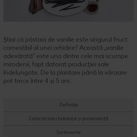
Cu Kaufland Card alimentezi ușor
Dicționar de alimente
Rețete by Kitchen Affair
FoodFix
Stare de bine
NOU
Vreau din România
Ce gătim azi?
Codul Grataragiului
Timp liber
NOU
Rețete rapide
Ești producător local? Te strigă Kaufland!
Știai că păstaia de vanilie este singurul fruct
comestibil al unei orhidee? Această „vanilie
Rețete de prăjituri
Ieftin și bun
adevărată” este una dintre cele mai scumpe
mirodenii, fapt datorat producției sale
Rețete cu carne
Când cere ceva dulce
îndelungate. De la plantare până la vânzare
Rețete de post
Marcă proprie Kaufland - și calitate și preț mic
pot trece între 4 și 5 ani.
Raw vegan
RE:FRESH
Definiție
România știe să gătească
Caracteristici botanice și proveniență
Kaufland Livrează
Sortimente
Fresh