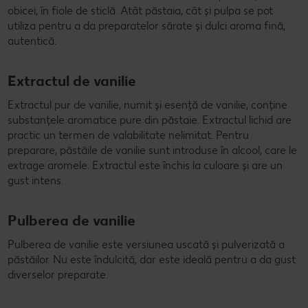
obicei, în fiole de sticlă. Atât păstaia, cât și pulpa se pot
utiliza pentru a da preparatelor sărate și dulci aroma fină,
autentică.
Extractul de vanilie
Extractul pur de vanilie, numit și esență de vanilie, conține
substanțele aromatice pure din păstaie. Extractul lichid are
practic un termen de valabilitate nelimitat. Pentru
preparare, păstăile de vanilie sunt introduse în alcool, care le
extrage aromele. Extractul este închis la culoare și are un
gust intens.
Pulberea de vanilie
Pulberea de vanilie este versiunea uscată și pulverizată a
păstăilor. Nu este îndulcită, dar este ideală pentru a da gust
diverselor preparate.