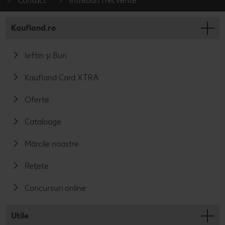
Contact
Întrebări frecvente
Kaufland.ro
Ieftin și Bun
Kaufland Card XTRA
Oferte
Cataloage
Mărcile noastre
Rețete
Concursuri online
Utile