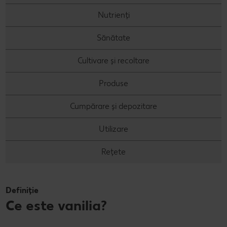
Nutrienți
Concursuri online
Sănătate
Revista Kaufland - Acum și pe WhatsApp!
Cultivare și recoltare
Click & Reserve
Produse
Cumpărare și depozitare
Utilizare
Rețete
Definiție
Ce este vanilia?