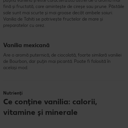
puțină vanilină și este caracterizată astfel de o aromă mai
fină și fructată, care amintește de cireșe sau prune. Păstăile
sale sunt mai scurte și mai groase decât ambele soiuri.
Vanilia de Tahiti se potrivește fructelor de mare și
preparatelor cu orez.
Vanilia mexicană
Are o aromă puternică, de ciocolată, foarte similară vaniliei
de Bourbon, dar puțin mai picantă. Poate fi folosită în
același mod.
Nutrienți
Ce conține vanilia: calorii,
vitamine și minerale