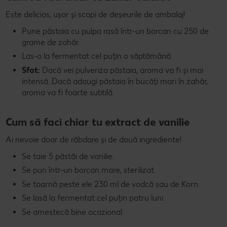
Este delicios, ușor și scapi de deșeurile de ambalaj!
Pune păstaia cu pulpa rasă într-un borcan cu 250 de
grame de zahăr.
Las-o la fermentat cel puțin o săptămână.
Sfat:
Dacă vei pulveriza păstaia, aroma va fi și mai
intensă. Dacă adaugi păstaia în bucăți mari în zahăr,
aroma va fi foarte subtilă.
Cum să faci chiar tu extract de vanilie
Ai nevoie doar de răbdare și de două ingrediente!
Se taie 5 păstăi de vanilie.
Se pun într-un borcan mare, sterilizat.
Se toarnă peste ele 230 ml de vodcă sau de Korn.
Se lasă la fermentat cel puțin patru luni.
Se amestecă bine ocazional.