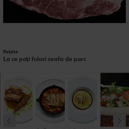
Rețete
La ce poți folosi ceafa de porc
Cartofi dulci
Ceafă de
Ceafă de porc
Parmentier de
cu carne de
purcel cu sos
fără os
ceafă de porc
porc și
de portocale
marinată la
și ceapă
smântână
gratar cu bere
caramelizată
Cel mult 60 minute
Cel mult 60 minute
Cel mult 60 minute
Cel mult 60 minute
Rafinat
Simplu
Rafinat
Rafinat