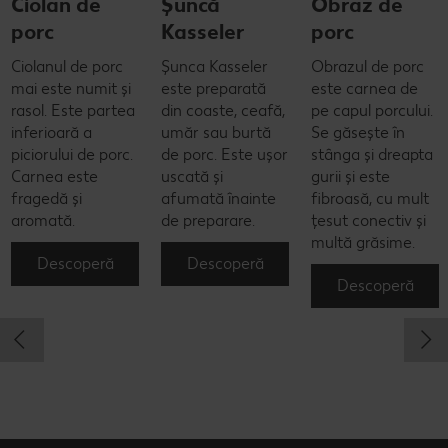
Ciolan de
Șuncă
Obraz de
porc
Kasseler
porc
Ciolanul de porc
Șunca Kasseler
Obrazul de porc
mai este numit și
este preparată
este carnea de
rasol. Este partea
din coaste, ceafă,
pe capul porcului.
inferioară a
umăr sau burtă
Se găsește în
piciorului de porc.
de porc. Este ușor
stânga și dreapta
Carnea este
uscată și
gurii și este
fragedă și
afumată înainte
fibroasă, cu mult
aromată.
de preparare.
țesut conectiv și
multă grăsime.
Descoperă
Descoperă
Descoperă