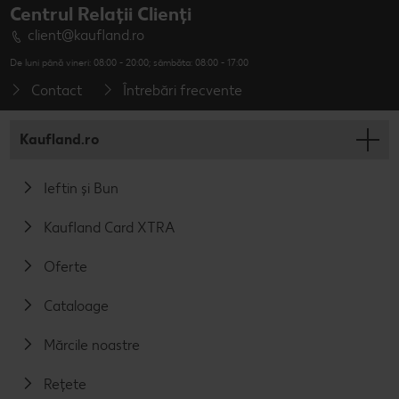
Centrul Relații Clienți
client@kaufland.ro
De luni până vineri: 08:00 - 20:00; sâmbăta: 08:00 - 17:00
Contact
Întrebări frecvente
Kaufland.ro
Ieftin și Bun
Kaufland Card XTRA
Oferte
Cataloage
Mărcile noastre
Rețete