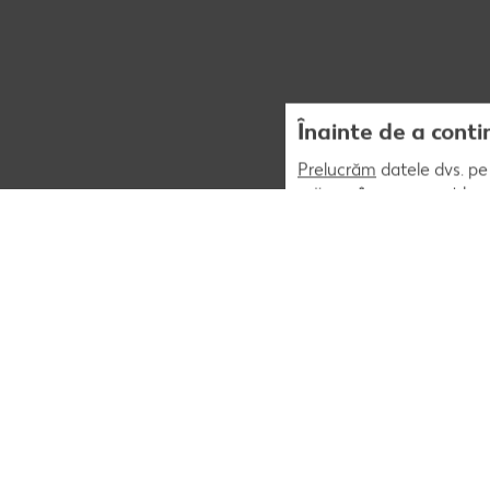
Înainte de a conti
Prelucrăm
datele dvs. pe 
măsura în care acest lucr
acestuia. În plus, preluc
corespunda preferintelor
personalizat (publicitar)
opțiunea „Sunt de acord” 
afara UE care nu asigură 
„Refuz” puteți permite doa
acestuia. Opțiunea „Setăr
informații, inclusiv cu pr
Politica noastră de confi