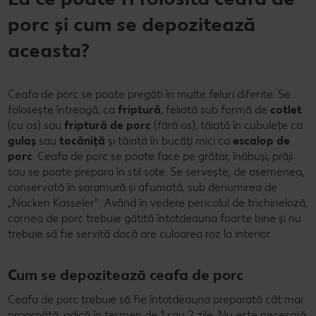
porc și cum se depozitează
aceasta?
Ceafa de porc se poate pregăti în multe feluri diferite. Se
folosește întreagă, ca
friptură
, feliată sub formă de
cotlet
(cu os) sau
friptură de porc
(fără os), tăiată în cubulețe ca
gulaș
sau
tocăniță
și tăiată în bucăți mici ca
escalop de
porc
. Ceafa de porc se poate face pe grătar, înăbuși, prăji
sau se poate prepara în stil sote. Se servește, de asemenea,
conservată în saramură și afumată, sub denumirea de
„Nacken Kasseler”. Având în vedere pericolul de trichineloză,
carnea de porc trebuie gătită întotdeauna foarte bine și nu
trebuie să fie servită dacă are culoarea roz la interior.
Cum se depozitează ceafa de porc
Ceafa de porc trebuie să fie întotdeauna preparată cât mai
proaspătă, adică în termen de 1 sau 2 zile. Nu este necesară