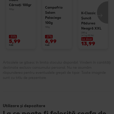
Cârnaţi 100gr
Campofrio
100gr
Salam
K-Classic
Palaciego
Şuncă
100g
Pădurea
100g
Neagră XXL
250 g
(=1 kg 55.96)
-35%
-27%
La doar
5,99
6,99
13,99
9,35
9,65
Articolele se găsesc în limita stocului disponibil. Vindem în cantități
destinate exclusiv consumului personal. Nu ne asumăm
răspunderea pentru eventualele greșeli de tipar. Toate imaginile
sunt cu titlu de prezentare.
Utilizare și depozitare
La ce poate fi folosită ceafa de