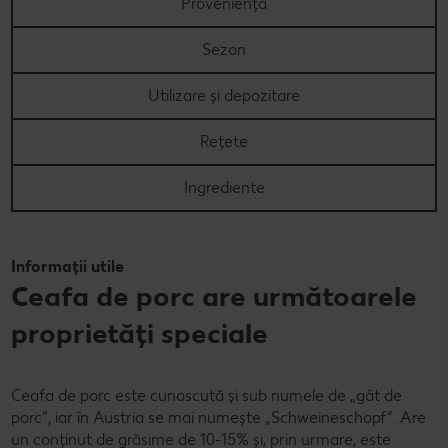
Proveniență
Concursuri online
Sezon
Revista Kaufland - Acum și pe WhatsApp!
Utilizare și depozitare
Click & Reserve
Rețete
Ingrediente
Informații utile
Ceafa de porc are următoarele
proprietăți speciale
Ceafa de porc este cunoscută și sub numele de „gât de
porc”, iar în Austria se mai numește „Schweineschopf”. Are
un conținut de grăsime de 10-15% și, prin urmare, este