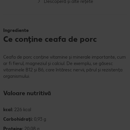
Descoperă și alte rețete
Ingrediente
Ce conține ceafa de porc
Ceafa de porc conține vitamine și minerale importante, cum
ar fi fierul, magneziul și calciul. De exemplu, se găsesc
vitaminele B12 și B6, care întăresc nervii, părul și rezistența
organismului.
Valoare nutritivă
kcal:
226 kcal
Carbohidrați:
0,93 g
Proteine:
20,08 g