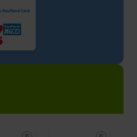
u Kaufland Card
9
5