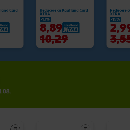
fland Card
Reducere cu Kaufland Card
Reducere c
XTRA
XTRA
-13%
-15%
8,89
2,9
10,29
3,5
i
1.08.