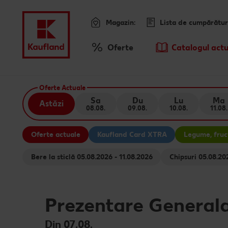
Magazin:
Lista de cumpărătur
Meniu
Oferte
Catalogul actu
Prezentare Generala Oferte
Sari la
Oferte Actuale
Promotiile TV ale saptamanii
Sa
Du
Lu
Ma
Astăzi
08.08.
09.08.
10.08.
11.08.
Conținut principal
Oferte actuale
Kaufland Card XTRA
Legume, fruct
Subsol
Bere la sticlă 05.08.2026 - 11.08.2026
Chipsuri 05.
Bară laterală fixă
Prezentare General
Din 07.08.