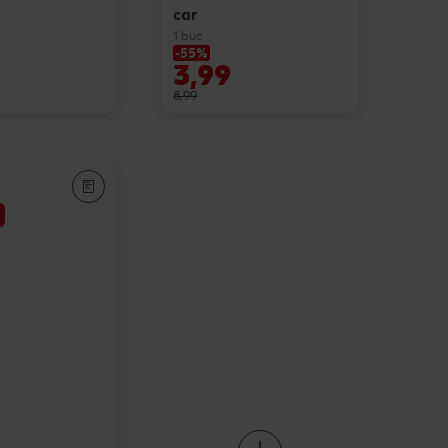
car
1 buc
-55%
3,99
8,99