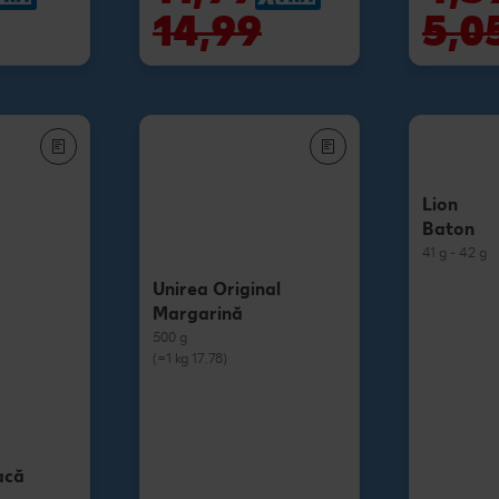
14,99
5,0
Lion
Baton
41 g - 42 g
Unirea Original
Margarină
500 g
(=1 kg 17.78)
acă