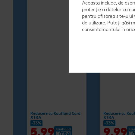
Aceasta include, de asem
protecție a datelor cu ca
pentru afisarea site-ului
de utilizare. Puteți găsi 
consimtamantului în ori
Reducere cu Kaufland Card
Reducere cu Kau
XTRA
XTRA
-33%
-33%
5,99
9,99