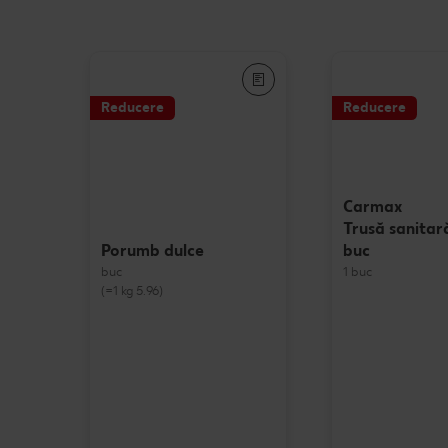
Reducere
Reducere
Carmax
Trusă sanitar
buc
Porumb dulce
1 buc
buc
(=1 kg 5.96)