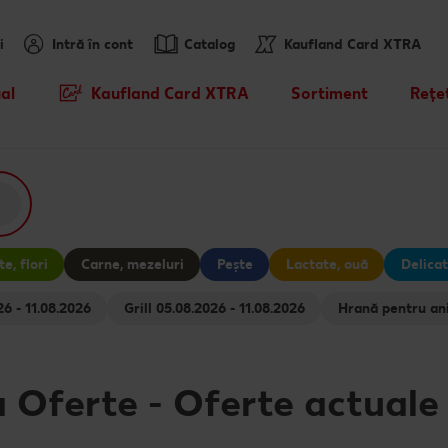
i
Intră în cont
Catalog
Kaufland Card XTRA
al
Kaufland Card XTRA
Sortiment
Rețe
Cupoane XTRA
Noile noastre brandur
Rețet
sosit
Oferte Parteneri Kaufland Card
Rețet
XTRA
Mărcile noastre
Hăde
Kaufland Scan
Sortiment tematic
Caută
e, flori
Carne, mezeluri
Pește
Lactate, ouă
Delicat
Tombola „Descoperă cramele
Prospețime în fiecare 
Rețet
08.2026 - 11.08.2026
Grill 05.08.2026 - 11.08.2026
Romaniei" - Crama Moşia
Domneascã - 29.07 - 11.08
Dicționar de alimente
Ce gă
Cu Kaufland Card alimentezi
Vreau din România
Rețet
a Oferte
-
Oferte actuale
ușor
Rețet