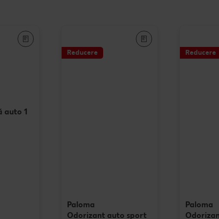
Rețet
Rețet
Reducere
Reducere
Raw 
ă auto 1
Paloma
Paloma
Odorizant auto sport
Odorizan