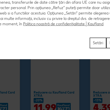
Salam Vi
enea, transferurile de date către țări din afara UE care nu asig
120 g
100 g
(=1 kg 99.92)
racter personal. Prin opțiunea „Refuz” puteți permite doar utiliz
(=1 kg 43.90
 web si a functiilor acestuia. Opțiunea „Setări” permite alegerea
mai multe informații, inclusiv cu privire la dreptul dvs. de retrager
ce moment, în
Politica noastră de confidențialitate | Kaufland
.
Setări
fland Card
Reducere cu Kaufland Card
Reducere c
XTRA
XTRA
-20%
-13%
11,99
4,3