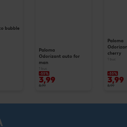
to bubble
Paloma
Odorizan
Paloma
cherry
Odorizant auto for
1 buc
man
1 buc
-55%
-55%
3,99
3,99
8,99
8,99
A