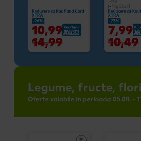
150 g
(=1 kg 53.27)
Reducere cu Kaufland Card
Reducere cu Kau
XTRA
XTRA
-26%
-23%
10,99
7,99
14,99
10,49
Legume, fructe, flor
Oferte valabile în perioada 05.08. - 1