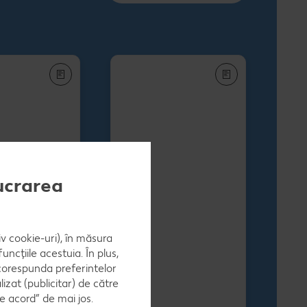
lucrarea
iv cookie-uri), în măsura
ncțiile acestuia. În plus,
 corespunda preferintelor
zat (publicitar) de către
e acord” de mai jos.