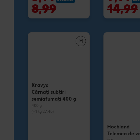
8,99
14,99
Kravys
Cârnați subțiri
semiafumați 400 g
400 g
(=1 kg 27.48)
Hochland
Telemea de v