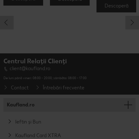
Descoperă
Centrul Relații Clienți
client@kaufland.ro
De luni până vineri: 08:00 - 20:00; sâmbăta: 08:00 - 17:00
Contact
Întrebări frecvente
Kaufland.ro
Ieftin și Bun
Kaufland Card XTRA