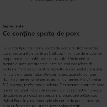
Vegetarian
Ingrediente
Ce conține spata de porc
Ca și alte tipuri de carne, spata de porc are atât avantaje,
cât și dezavantaje pentru sănătate, în funcție de modul de
preparare și de cantitatea consumată. Unele dintre
avantaje sunt următoarele: este o sursă deosebită de
proteine, fiind ideală pentru dezvoltarea musculaturii și alte
funcții ale organismului. De asemenea, aceasta conține
diverse vitamine și minerale, precum vitamina B6, vitamina
B12, niacină, fosfor, zinc și seleniu. Dezavantaj: spata de porc
are un conținut ridicat de grăsimi. Din acest motiv, numărul
de calorii este ridicat, în special în preparatele prăjite sau
Pulled Pork. În plus, produsele din carne de porc procesate,
cum ar fi slănina sau șunca, pot conține nitrați.