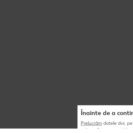
Înainte de a conti
Prelucrăm
datele dvs. pe 
măsura în care acest lucr