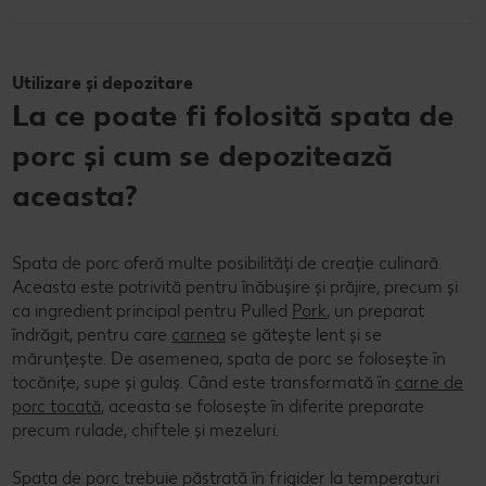
Utilizare și depozitare
La ce poate fi folosită spata de
porc și cum se depozitează
aceasta?
Spata de porc oferă multe posibilități de creație culinară.
Aceasta este potrivită pentru înăbușire și prăjire, precum și
ca ingredient principal pentru Pulled
Pork
, un preparat
îndrăgit, pentru care
carnea
se gătește lent și se
mărunțește. De asemenea, spata de porc se folosește în
tocănițe, supe și gulaș. Când este transformată în
carne de
porc tocată
, aceasta se folosește în diferite preparate
precum rulade, chiftele și mezeluri.
Spata de porc trebuie păstrată în frigider la temperaturi