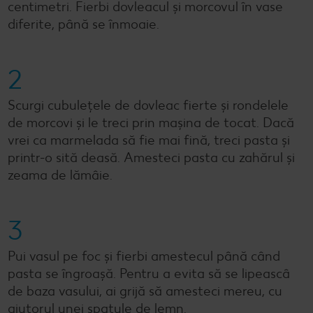
centimetri. Fierbi dovleacul și morcovul în vase
diferite, până se înmoaie.
2
Scurgi cubulețele de dovleac fierte și rondelele
de morcovi și le treci prin mașina de tocat. Dacă
vrei ca marmelada să fie mai fină, treci pasta și
printr-o sită deasă. Amesteci pasta cu zahărul și
zeama de lămâie.
3
Pui vasul pe foc și fierbi amestecul până când
pasta se îngroașă. Pentru a evita să se lipeascâ
de baza vasului, ai grijă să amesteci mereu, cu
ajutorul unei spatule de lemn.