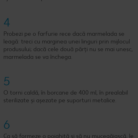
4
Probezi pe o farfurie rece dacă marmelada se
leagă: treci cu marginea unei linguri prin mijlocul
produsului; dacă cele două părți nu se mai unesc,
marmelada se va închega.
5
O torni caldă, în borcane de 400 ml, în prealabil
sterilizate și așezate pe suporturi metalice.
6
Ca să formeze o pojghiță și să nu mucegăiască, le