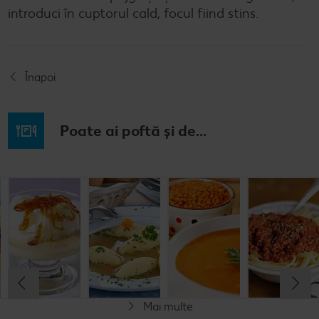
introduci în cuptorul cald, focul fiind stins.
Înapoi
Poate ai poftă și de...
Musaca de
Lapte de
Supă
Supă cremă de
cartofi cu
pasăre
tradițională
linte
cașcaval
cu găluşte
Cel mult 60 minute
Cel mult 60 minute
Cel mult 60 minute
Cel mult 60 minute
Rafinat
Simplu
Rafinat
Rafinat
Mai multe