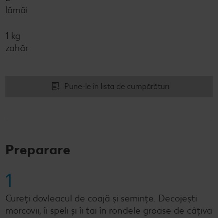
lămâi
1 kg
zahăr
Pune-le în lista de cumpărături
Preparare
1
Cureți dovleacul de coajă și semințe. Decojești
morcovii, îi speli și îi tai în rondele groase de câțiva