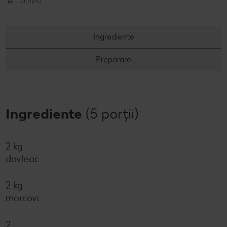
Simplu
Concursuri online
Ingrediente
Revista Kaufland - Acum și pe WhatsApp!
Preparare
Click & Reserve
Ingrediente
(5 porții)
2 kg
dovleac
2 kg
morcovi
2