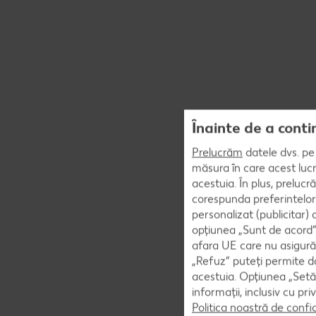
Înainte de a conti
Prelucrăm
datele dvs. pe 
măsura în care acest lucr
acestuia. În plus, preluc
corespunda preferintelor
personalizat (publicitar)
opțiunea „Sunt de acord” 
afara UE care nu asigură 
„Refuz” puteți permite doa
acestuia. Opțiunea „Setăr
informații, inclusiv cu pr
Politica noastră de confi