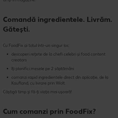
Concursuri online
Comandă ingredientele. Livrăm.
Revista Kaufland - Acum și pe WhatsApp!
Gătești.
Click & Reserve
Cu FoodFix ai totul într-un singur loc:
descoperi rețete de la chefi celebri și food content
creators
îți planifici mesele pe 2 săptămâni
comanzi rapid ingredientele direct din aplicație, de la
Kaufland, cu livrare prin Wolt.
Câștigă timp și fă-ți viața mai ușoară!
Cum comanzi prin FoodFix?