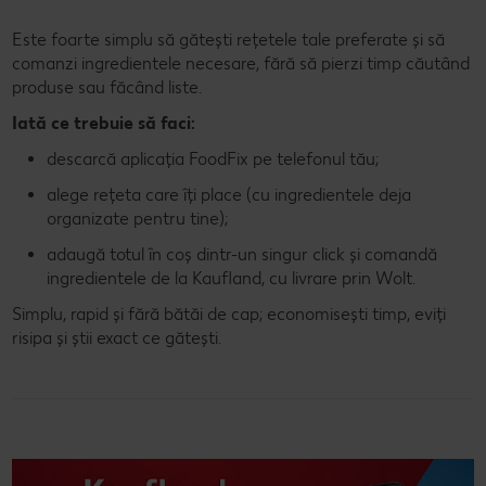
Este foarte simplu să gătești rețetele tale preferate și să
comanzi ingredientele necesare, fără să pierzi timp căutând
produse sau făcând liste.
Iată ce trebuie să faci:
descarcă aplicația FoodFix pe telefonul tău;
alege rețeta care îți place (cu ingredientele deja
organizate pentru tine);
adaugă totul în coș dintr-un singur click și comandă
ingredientele de la Kaufland, cu livrare prin Wolt.
Simplu, rapid și fără bătăi de cap; economisești timp, eviți
risipa și știi exact ce gătești.