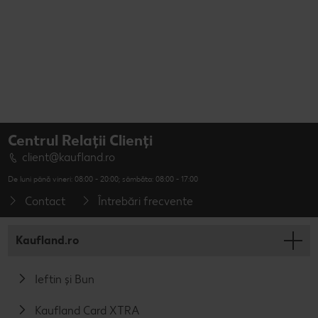
Centrul Relații Clienți
client@kaufland.ro
De luni până vineri: 08:00 - 20:00; sâmbăta: 08:00 - 17:00
Contact
Întrebări frecvente
Kaufland.ro
Ieftin și Bun
Kaufland Card XTRA