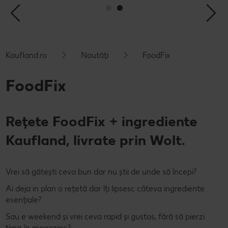
Cu Kaufland Card alimentezi ușor
Dicționar de alimente
Rețete by Kitchen Affair
FoodFix
Stare de bine
NOU
Vreau din România
Ce gătim azi?
Codul Grataragiului
Timp liber
NOU
Kaufland.ro
Noutăți
FoodFix
Rețete rapide
Ești producător local? Te strigă Kaufland!
FoodFix
Rețete de prăjituri
Ieftin și bun
Rețete cu carne
Când cere ceva dulce
Rețete FoodFix + ingrediente
Rețete de post
Marcă proprie Kaufland - și calitate și preț mic
Kaufland, livrate prin Wolt.
Raw vegan
RE:FRESH
Vrei să gătești ceva bun dar nu știi de unde să începi?
România știe să gătească
Ai deja in plan o rețetă dar îți lipsesc câteva ingrediente
Kaufland Livrează
esențiale?
Sau e weekend și vrei ceva rapid și gustos, fără să pierzi
Fresh
timp în magazine?