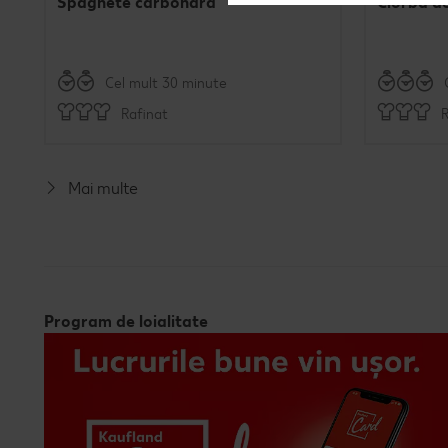
Spaghete carbonara
Ciorbă d
Cel mult 30 minute
Rafinat
R
Mai multe
Program de loialitate