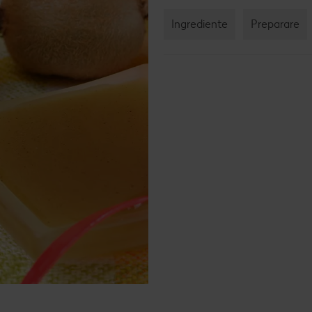
Rețet
Ingrediente
Preparare
Rețet
Raw 