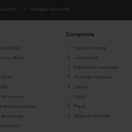
Contact
Întrebări frecvente
Companie
a Kaufland
Valorile noastre
er cu oferte
Compliance
e
Implicare în societate
 Scan
Protecția mediului
edia
Cariere
nile noastre
Istoric
ii despre produse
Presă
de utilizare
Spații de închiriat
i frecvente