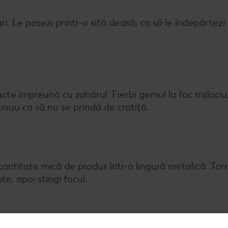
turi. Le pasezi printr-o sită deasă, ca să le îndepărtez
ructe împreună cu zahărul. Fierbi gemul la foc mijlociu
nuu ca să nu se prindă de cratiță.
cantitate mică de produs într-o lingură metalică. To
e, apoi stingi focul.