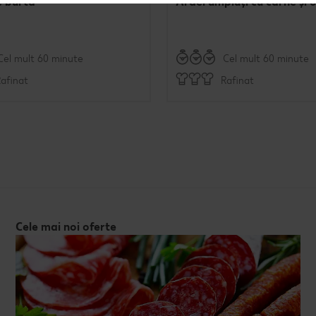
e burtă
Ardei umpluți cu carne și 
Cel mult 60 minute
Cel mult 60 minute
afinat
Rafinat
Cele mai noi oferte