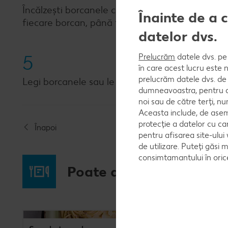
Încălzești borcanele curate în cuptor, timp de 5
Înainte de a 
fiecare borcan, până termini toată cantitatea.
datelor dvs.
5
Prelucrăm
datele dvs. pe 
în care acest lucru este 
prelucrăm datele dvs. de 
Legi borcanele sau le capsezi când gemul s-a răci
dumneavoastra, pentru a 
noi sau de către terți, 
Aceasta include, de asem
protecție a datelor cu ca
Înapoi
pentru afisarea site-ului
de utilizare. Puteți găsi 
consimtamantului în ori
Poate ai poftă și de...