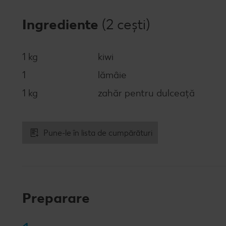
Ingrediente
(2 cești)
1 kg
kiwi
1
lămâie
1 kg
zahăr pentru dulceață
Pune-le în lista de cumpărături
Preparare