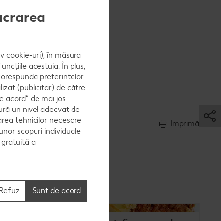
n gem în
lucrarea
iv cookie-uri), în măsura
ncțiile acestuia. În plus,
 corespunda preferintelor
zat (publicitar) de către
e acord” de mai jos.
ură un nivel adecvat de
area tehnicilor necesare
Imprimă
 unor scopuri individuale
e gratuită a
Refuz
Sunt de acord