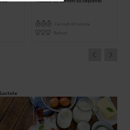
orez
Musaca de cartofi cu cașcaval
Cel mult 60 minute
Rafinat
Lactate