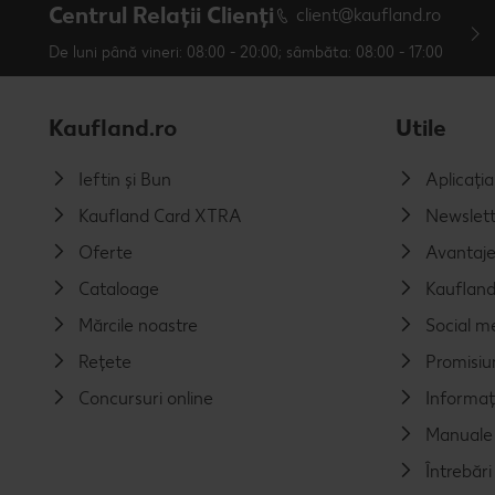
Centrul Relații Clienți
client@kaufland.ro
De luni până vineri: 08:00 - 20:00; sâmbăta: 08:00 - 17:00
Kaufland.ro
Utile
Ieftin și Bun
Aplicați
Kaufland Card XTRA
Newslett
Oferte
Avantaj
Cataloage
Kaufland
Mărcile noastre
Social m
Rețete
Promisiu
Concursuri online
Informaț
Manuale 
Întrebăr