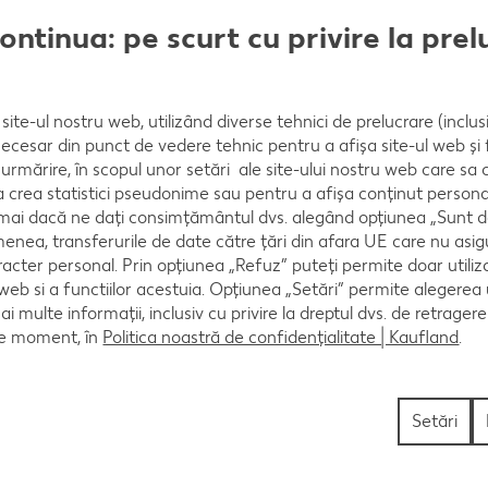
 minute. Le pui pe o tavă metalică și torni câte puți
continua: pe scurt cu privire la pre
site-ul nostru web, utilizând diverse tehnici de prelucrare (inclus
necesar din punct de vedere tehnic pentru a afișa site-ul web și fu
urmărire, în scopul unor setări ale site-ului nostru web care sa
t, le etichetezi și le depozitezi în cămară.
crea statistici pseudonime sau pentru a afișa conținut personali
numai dacă ne dați consimțământul dvs. alegând opțiunea „Sunt d
enea, transferurile de date către țări din afara UE care nu asig
racter personal. Prin opțiunea „Refuz” puteți permite doar utiliz
 web si a functiilor acestuia. Opțiunea „Setări” permite alegerea
mai multe informații, inclusiv cu privire la dreptul dvs. de retrager
ce moment, în
Politica noastră de confidențialitate | Kaufland
.
Setări