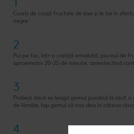
1
Cureți de coajă fructele de kiwi și le tai în sfer
negre.
2
Pui pe foc, într-o cratiță emailată, piureul de f
aproximativ 20-25 de minute, amestecând conti
3
Probezi dacă se leagă gemul punând la răcit o 
de lămâie, lași gemul să mai dea în câteva clocot
4