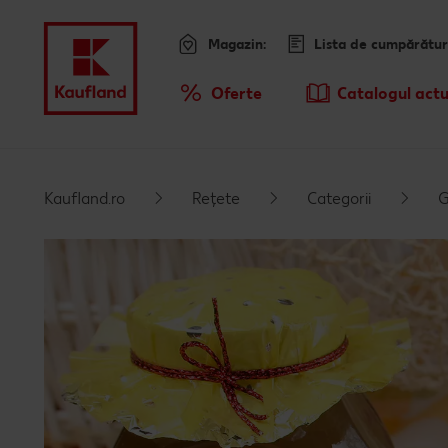
Magazin:
Lista de cumpărătur
Meniu
Oferte
Catalogul actu
Prezentare Generala Oferte
Sari la
Promotiile TV ale saptamanii
Kaufland.ro
Rețete
Categorii
G
Conținut principal
Subsol
Bară laterală fixă