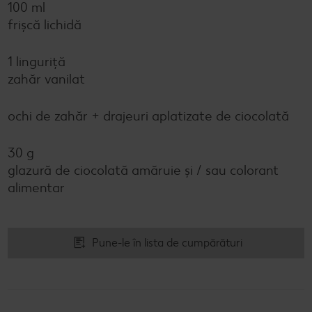
100 ml
frişcă lichidă
1 linguriță
zahăr vanilat
ochi de zahăr + drajeuri aplatizate de ciocolată
30 g
glazură de ciocolată amăruie şi / sau colorant
alimentar
Pune-le în lista de cumpărături