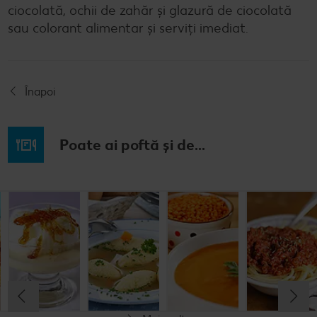
ciocolată, ochii de zahăr şi glazură de ciocolată
sau colorant alimentar şi serviţi imediat.
Înapoi
Poate ai poftă și de...
Musaca de
Lapte de
Supă
Supă cremă de
cartofi cu
pasăre
tradițională
linte
cașcaval
cu găluşte
Cel mult 60 minute
Cel mult 60 minute
Cel mult 60 minute
Cel mult 60 minute
Rafinat
Simplu
Rafinat
Rafinat