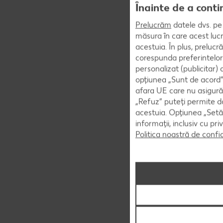
Înainte de a conti
Prelucrăm
datele dvs. pe 
măsura în care acest lucr
acestuia. În plus, preluc
corespunda preferintelor
personalizat (publicitar)
opțiunea „Sunt de acord” 
afara UE care nu asigură 
„Refuz” puteți permite doa
acestuia. Opțiunea „Setăr
informații, inclusiv cu pr
Politica noastră de confi