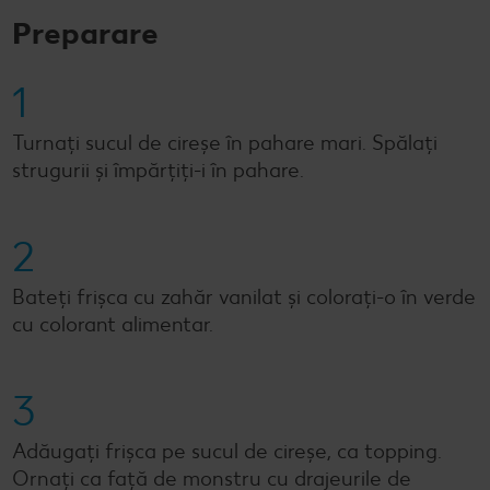
Preparare
1
Turnaţi sucul de cireşe în pahare mari. Spălaţi
strugurii şi împărţiţi-i în pahare.
2
Bateţi frişca cu zahăr vanilat şi coloraţi-o în verde
cu colorant alimentar.
3
Adăugaţi frişca pe sucul de cireşe, ca topping.
Ornaţi ca faţă de monstru cu drajeurile de