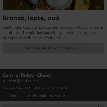
Brânză, lapte, ouă
Săptămâna aceasta nu rata cele mai mici prețuri la produse
lactate. Iaurt, smântână sau alte specialități din lapte te
așteaptă pe rafturile din Kaufland.
Vezi ofertele la brânză, lapte, ouă
Centrul Relații Clienți
client@kaufland.ro
De luni până vineri: 08:00 - 20:00; sâmbăta: 08:00 - 17:00
Contact
Întrebări frecvente