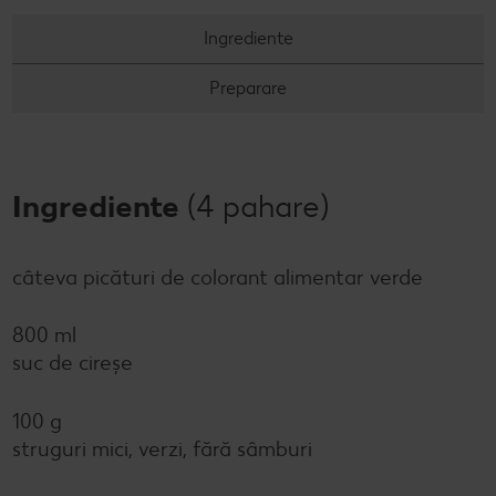
Concursuri online
Ingrediente
Revista Kaufland - Acum și pe WhatsApp!
Preparare
Click & Reserve
Ingrediente
(4 pahare)
câteva picături de colorant alimentar verde
800 ml
suc de cireşe
100 g
struguri mici, verzi, fără sâmburi