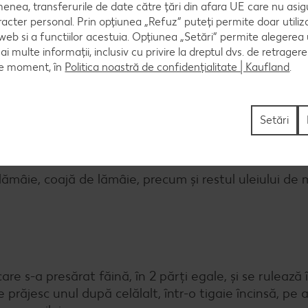
per.
enea, transferurile de date către țări din afara UE care nu asig
racter personal. Prin opțiunea „Refuz” puteți permite doar utiliz
 web si a functiilor acestuia. Opțiunea „Setări” permite alegerea
mai multe informații, inclusiv cu privire la dreptul dvs. de retrager
ce moment, în
Politica noastră de confidențialitate | Kaufland
.
șiile cherry, se spală și se lasă să se scurgă. Ceapa v
iri, iar roșiile în jumătăți.
Setări
lămâie, coajă de lămâie, precum și restul uleiului de 
e s-a presărat făină, în 2 părți egale, și se rulează î
e prăjesc unul după celălalt, într-o tigaie încinsă, pe