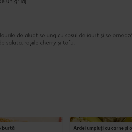
e un grilaj.
urile de aluat se ung cu sosul de iaurt și se ornează
 salată, roșiile cherry și tofu.
e burtă
Ardei umpluți cu carne și 