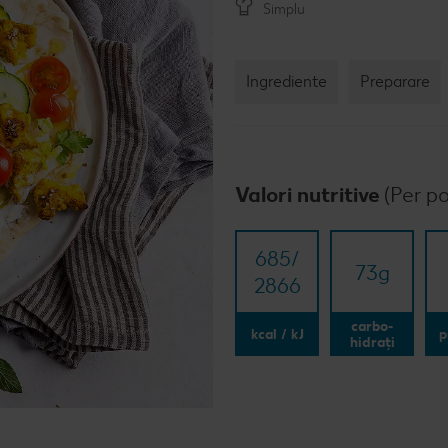
Simplu
Rețet
Rețet
Ingrediente
Preparare
Raw 
Valori nutritive
(Per po
685/​
73
g
2866
carbo-
kcal / kJ
p
hidrați