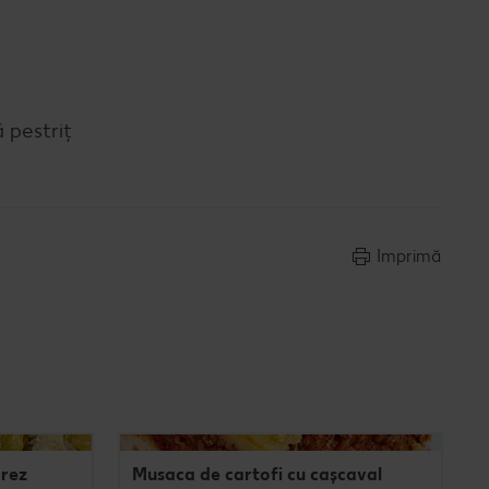
 pestriț
Imprimă
orez
Musaca de cartofi cu cașcaval