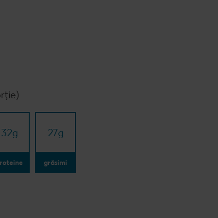
Când cere ceva dulce
e cu carne
Marcă proprie Kaufland - și
calitate și preț mic
e de post
RE:FRESH
vegan
România știe să gătească
rție)
Kaufland Livrează
Fresh
32
g
27
g
Concursuri online
roteine
grăsimi
Revista Kaufland - Acum și pe
WhatsApp!
Click & Reserve