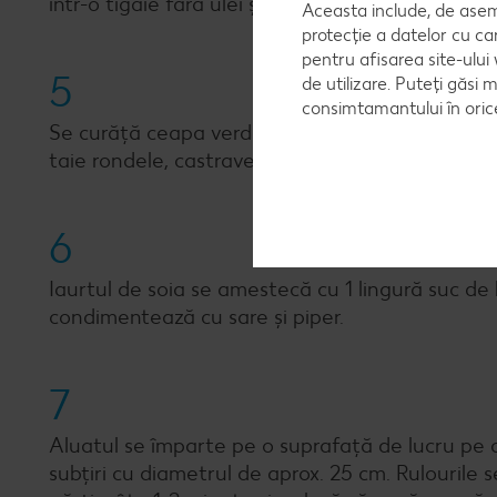
într-o tigaie fără ulei și se condimentează cu pi
Aceasta include, de asem
protecție a datelor cu ca
pentru afisarea site-ului
5
de utilizare. Puteți găsi 
consimtamantului în ori
Se curăță ceapa verde, castravetele, salata și ro
taie rondele, castravetele felii, salata în fâșii subț
6
Iaurtul de soia se amestecă cu 1 lingură suc de 
condimentează cu sare și piper.
7
Aluatul se împarte pe o suprafață de lucru pe car
subțiri cu diametrul de aprox. 25 cm. Rulourile s