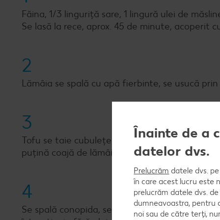
Făina, 1/3 linguriță sare, 1 lingură ulei de măs
Se lasă la rece, aprox. 45 de minute, acoperit cu f
2
Lămâia se spală cu apă fierbinte, se usucă prin 
3
Înainte de a 
Tofu se taie cubulețe de 2 cm și se marinează cu
datelor dvs.
puțină coajă de lămâie.
Prelucrăm
datele dvs. pe 
în care acest lucru este 
4
prelucrăm datele dvs. de 
dumneavoastra, pentru a 
Se spală conopida, se lasă să se scurgă și se d
noi sau de către terți, 