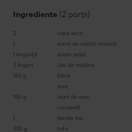
Ingrediente
(2 porții)
2
cepe verzi
1
inimă de salată romană
1 linguriță
susan prăjit
3 linguri
ulei de măsline
160 g
făină
sare
150 g
iaurt de soia
conopidă
1
lămâie bio
200 g
tofu