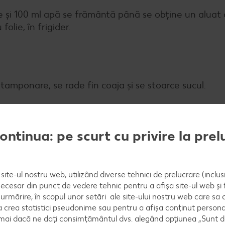
line și 100 ml apă se frământă până se obține un alua
olie, în frigider.
tamponare, se rade fin coaja și se stoarce sucul.
continua: pe scurt cu privire la pre
 1 lingură de ulei de măsline, susan, curry pudră, ch
site-ul nostru web, utilizând diverse tehnici de prelucrare (inclus
necesar din punct de vedere tehnic pentru a afișa site-ul web și fu
urmărire, în scopul unor setări ale site-ului nostru web care sa
crea statistici pseudonime sau pentru a afișa conținut personali
esparte în buchețele mici. Conopida se sărează, se r
numai dacă ne dați consimțământul dvs. alegând opțiunea „Sunt d