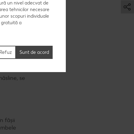
ură un nivel adecvat de
area tehnicilor necesare
 unor scopuri individuale
e gratuită a
erde se
Refuz
Sunt de acord
măsline, se
n fâșii
 ambele