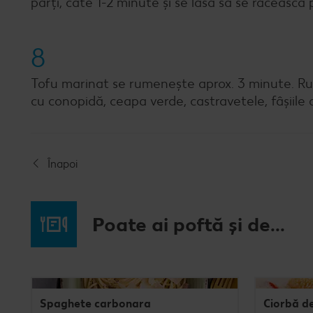
părți, câte 1-2 minute și se lasă să se răcească p
8
Tofu marinat se rumenește aprox. 3 minute. Rulo
cu conopidă, ceapa verde, castravetele, fâșiile de
Înapoi
Poate ai poftă și de...
Spaghete carbonara
Ciorbă d