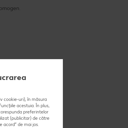
t omogen.
lucrarea
imen și
iv cookie-uri), în măsura
ncțiile acestuia. În plus,
 corespunda preferintelor
zat (publicitar) de către
umenește
e acord” de mai jos.