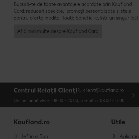
Bucură-te de toate avantajele acordate prin Kaufland
Card: reduceri speciale, promoții personalizate și stele
pentru oferte inedite. Toate beneficiile, într-un singur loc!
Află mai multe despre Kaufland Card
Centrul Relații Clienți
client@kaufland.ro
De luni până vineri: 08:00 - 20:00; sâmbăta: 08:00 - 17:00
Kaufland.ro
Utile
Ieftin și Bun
Aplicați