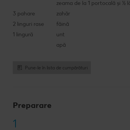
zeama de la 1 portocală și ½ 
3 pahare
zahăr
2 linguri rase
făină
1 lingură
unt
apă
Pune-le în lista de cumpărături
Preparare
1