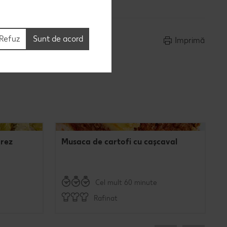
Refuz
Sunt de acord
Imprimă
orez
Musaca de cartofi cu cașcaval
Cel mult 60 minute
Rafinat