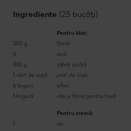
Ingrediente
(25 bucăți)
Pentru blat:
300 g
făină
6
ouă
200 g
zahăr pudră
1 vârf de cuțit
praf de copt
6 linguri
sifon
1 lingură
ulei și făină pentru tavă
Pentru cremă:
1
ou