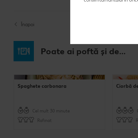
Înapoi
Poate ai poftă și de...
Spaghete carbonara
Ciorbă d
Cel mult 30 minute
Rafinat
R