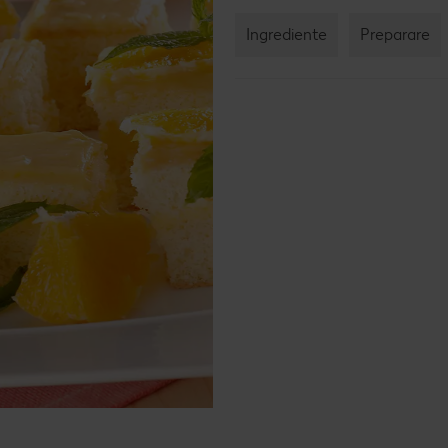
Rețet
Ingrediente
Preparare
Rețet
Raw 