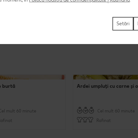
Setări
e burtă
Ardei umpluți cu carne și 
Cel mult 60 minute
Cel mult 60 minute
afinat
Rafinat