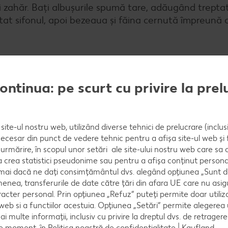
 zahăr. Bați albușurile spumă tare, adăugând treptat
ptat sifonul, apoi bezeaua și făina cernută împreună 
continua: pe scurt cu privire la pre
i tapetată și coci blatul 25 de minute, la foc mediu.
site-ul nostru web, utilizând diverse tehnici de prelucrare (inclus
necesar din punct de vedere tehnic pentru a afișa site-ul web și fu
urmărire, în scopul unor setări ale site-ului nostru web care sa
ama citricelor, diluată cu apă până la 200 ml.
crea statistici pseudonime sau pentru a afișa conținut personali
numai dacă ne dați consimțământul dvs. alegând opțiunea „Sunt d
enea, transferurile de date către țări din afara UE care nu asig
racter personal. Prin opțiunea „Refuz” puteți permite doar utiliz
 web si a functiilor acestuia. Opțiunea „Setări” permite alegerea
mas și amesteci repede. Iei vasul de pe foc și încorpor
mai multe informații, inclusiv cu privire la dreptul dvs. de retrager
, până se îngroașă.
ce moment, în
Politica noastră de confidențialitate | Kaufland
.