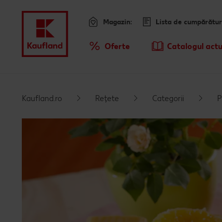
Magazin:
Lista de cumpărătur
Meniu
Oferte
Catalogul actu
Prezentare Generala Oferte
Sari la
Promotiile TV ale saptamanii
Kaufland.ro
Rețete
Categorii
P
Conținut principal
Subsol
Bară laterală fixă