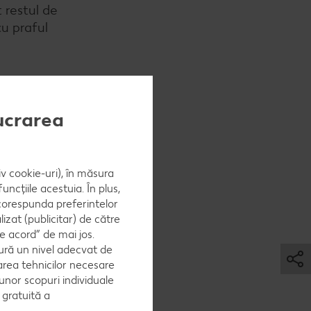
 restul de
cu praful
lucrarea
iv cookie-uri), în măsura
ncțiile acestuia. În plus,
 corespunda preferintelor
zat (publicitar) de către
e acord” de mai jos.
ură un nivel adecvat de
area tehnicilor necesare
 unor scopuri individuale
ezi oul și
e gratuită a