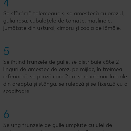
4
Se sfărâmă telemeaua și se amestecă cu orezul,
gulia rasă, cubulețele de tomate, măslinele,
jumătate din usturoi, cimbru și coaja de lămâie.
5
Se întind frunzele de gulie, se distribuie câte 2
linguri de amestec de orez, pe mijloc, în treimea
inferioară, se pliază cam 2 cm spre interior laturile
din dreapta și stânga, se rulează și se fixează cu o
scobitoare.
6
Se ung frunzele de gulie umplute cu ulei de