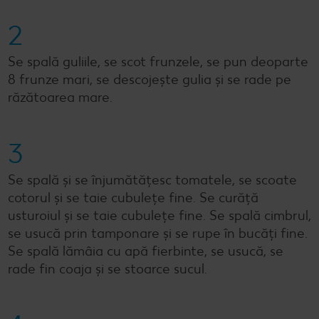
2
Se spală guliile, se scot frunzele, se pun deoparte
8 frunze mari, se descojește gulia și se rade pe
răzătoarea mare.
3
Se spală și se înjumătățesc tomatele, se scoate
cotorul și se taie cubulețe fine. Se curăță
usturoiul și se taie cubulețe fine. Se spală cimbrul,
se usucă prin tamponare și se rupe în bucăți fine.
Se spală lămâia cu apă fierbinte, se usucă, se
rade fin coaja și se stoarce sucul.