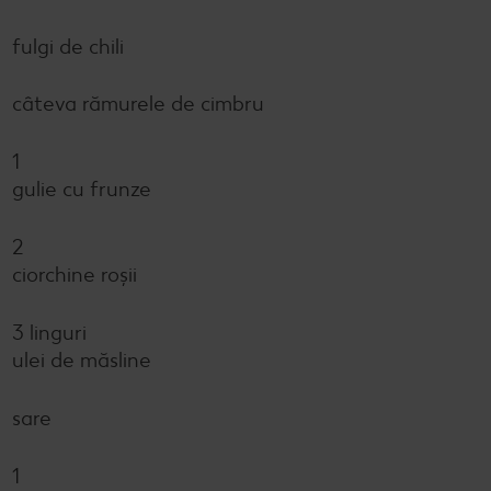
fulgi de chili
câteva rămurele de cimbru
1
gulie cu frunze
2
ciorchine roșii
3 linguri
ulei de măsline
sare
1