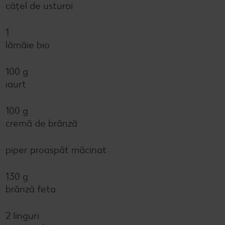
cățel de usturoi
1
lămâie bio
100 g
iaurt
100 g
cremă de brânză
piper proaspăt măcinat
130 g
brânză feta
2 linguri