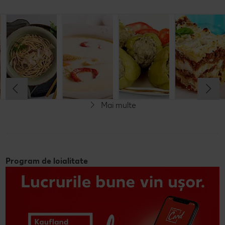
Rețetă: Fasole
Spaghete
Ciorbă de
Ardei umpluți
bătută
carbonara
burtă
cu carne și
orez
Cel mult 60 minute
Cel mult 30 minute
Cel mult 60 minute
Cel mult 60 minute
Rafinat
Rafinat
Rafinat
Rafinat
Mai multe
Program de loialitate