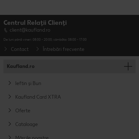
Centrul Relații Clienți
client@kaufland.ro
De luni până vineri: 08:00 - 20:00; sâmbăta: 08:00 - 17:00
Contact
Întrebări frecvente
Kaufland.ro
Ieftin și Bun
Kaufland Card XTRA
Oferte
Cataloage
Mărcile noastre