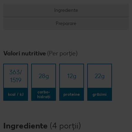
Concursuri online
Ingrediente
Revista Kaufland - Acum și pe WhatsApp!
Preparare
Click & Reserve
Valori nutritive
(Per porție)
363/​
28
g
12
g
22
g
1519
carbo-
kcal / kJ
proteine
grăsimi
hidrați
Ingrediente
(4 porții)