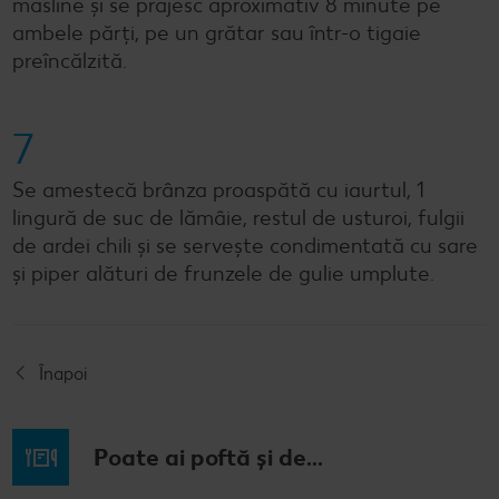
măsline și se prăjesc aproximativ 8 minute pe
ambele părți, pe un grătar sau într-o tigaie
preîncălzită.
7
Se amestecă brânza proaspătă cu iaurtul, 1
lingură de suc de lămâie, restul de usturoi, fulgii
de ardei chili și se servește condimentată cu sare
și piper alături de frunzele de gulie umplute.
Înapoi
Poate ai poftă și de...