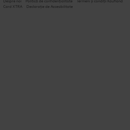
Despre noi
Politică de confidențialitate
Termeni și condiții Kaufland
Card XTRA
Declarație de Accesibilitate