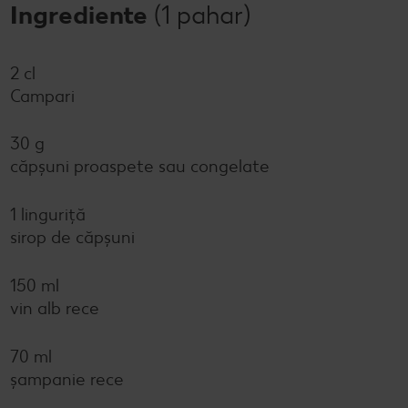
Ingrediente
(1 pahar)
2 cl
Campari
30 g
căpșuni proaspete sau congelate
1 linguriță
sirop de căpșuni
150 ml
vin alb rece
70 ml
șampanie rece