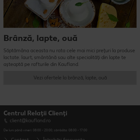
Brânză, lapte, ouă
Săptămâna aceasta nu rata cele mai mici prețuri la produse
lactate. Iaurt, smântână sau alte specialități din lapte te
așteaptă pe rafturile din Kaufland.
Vezi ofertele la brânză, lapte, ouă
Centrul Relații Clienți
client@kaufland.ro
De luni până vineri: 08:00 - 20:00; sâmbăta: 08:00 - 17:00
Contact
Întrebări frecvente