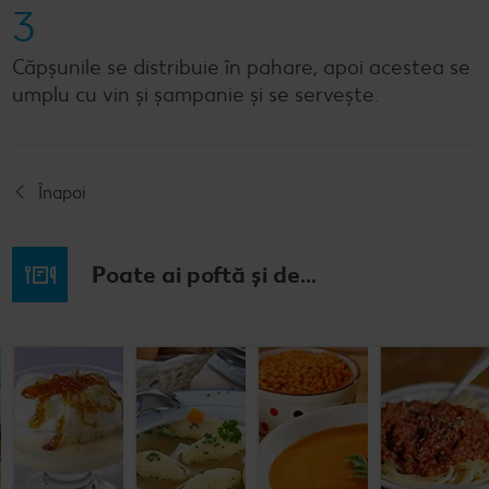
3
Căpșunile se distribuie în pahare, apoi acestea se
umplu cu vin și șampanie și se servește.
Înapoi
Poate ai poftă și de...
Musaca de
Lapte de
Supă
Supă cremă de
cartofi cu
pasăre
tradițională
linte
cașcaval
cu găluşte
Cel mult 60 minute
Cel mult 60 minute
Cel mult 60 minute
Cel mult 60 minute
Rafinat
Simplu