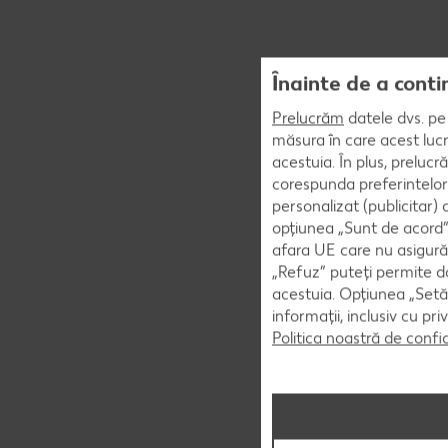
Înainte de a conti
Prelucrăm
datele dvs. pe 
măsura în care acest lucr
acestuia. În plus, preluc
corespunda preferintelor
personalizat (publicitar)
opțiunea „Sunt de acord” 
afara UE care nu asigură 
„Refuz” puteți permite doa
acestuia. Opțiunea „Setăr
informații, inclusiv cu pr
Politica noastră de confi