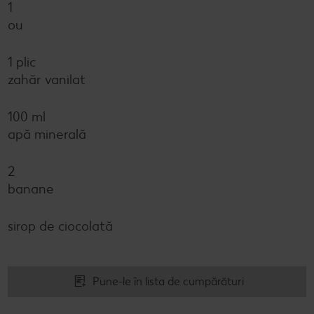
1
ou
1 plic
zahăr vanilat
100 ml
apă minerală
2
banane
sirop de ciocolată
Pune-le în lista de cumpărături