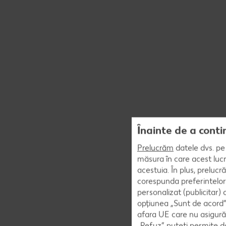
Înainte de a conti
Prelucrăm
datele dvs. pe 
măsura în care acest lucr
acestuia. În plus, preluc
corespunda preferintelor
personalizat (publicitar)
opțiunea „Sunt de acord” 
afara UE care nu asigură 
„Refuz” puteți permite doa