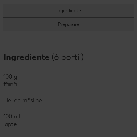
Concursuri online
Ingrediente
Revista Kaufland - Acum și pe WhatsApp!
Preparare
Click & Reserve
Ingrediente
(6 porții)
100 g
făină
ulei de măsline
100 ml
lapte