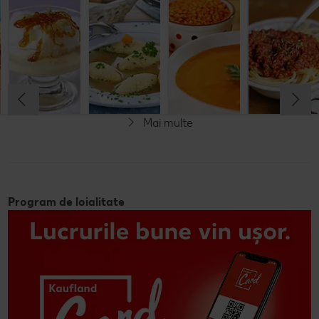
Musaca de
Lapte de
Supă
Supă cremă de
cartofi cu
pasăre
tradițională
linte
cașcaval
cu găluşte
Cel mult 60 minute
Cel mult 60 minute
Cel mult 60 minute
Cel mult 60 minute
Rafinat
Simplu
Rafinat
Rafinat
Mai multe
Program de loialitate