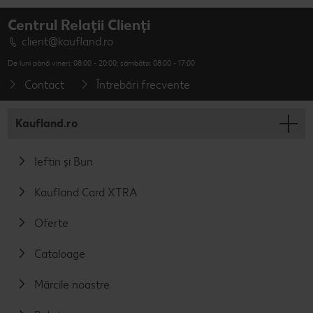
Centrul Relații Clienți
client@kaufland.ro
De luni până vineri: 08:00 - 20:00; sâmbăta: 08:00 - 17:00
Contact
Întrebări frecvente
Kaufland.ro
Ieftin și Bun
Kaufland Card XTRA
Oferte
Cataloage
Mărcile noastre