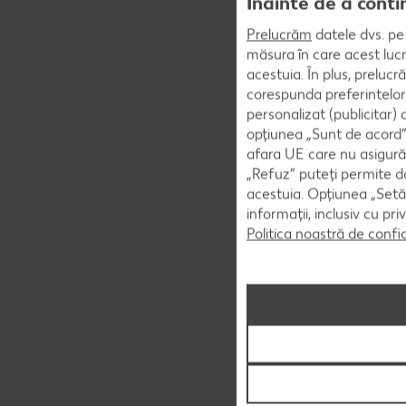
Înainte de a conti
Prelucrăm
datele dvs. pe 
măsura în care acest lucr
acestuia. În plus, preluc
corespunda preferintelor
personalizat (publicitar)
opțiunea „Sunt de acord” 
afara UE care nu asigură 
„Refuz” puteți permite doa
acestuia. Opțiunea „Setăr
informații, inclusiv cu pr
Politica noastră de confi