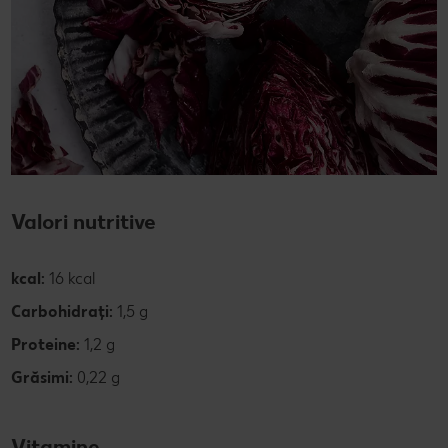
Valori nutritive
kcal:
16 kcal
Carbohidrați:
1,5 g
Proteine:
1,2 g
Grăsimi:
0,22 g
Vitamine