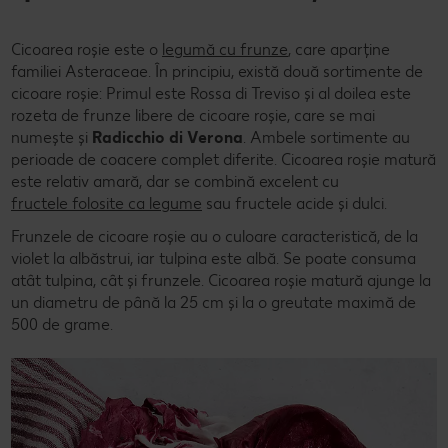
Cicoarea roșie este o
legumă cu frunze
, care aparține
familiei Asteraceae. În principiu, există două sortimente de
cicoare roșie: Primul este Rossa di Treviso și al doilea este
rozeta de frunze libere de cicoare roșie, care se mai
numește și
Radicchio di Verona
. Ambele sortimente au
perioade de coacere complet diferite. Cicoarea roșie matură
este relativ amară, dar se combină excelent cu
fructele
folosite ca legume
sau fructele acide și dulci.
Frunzele de cicoare roșie au o culoare caracteristică, de la
violet la albăstrui, iar tulpina este albă. Se poate consuma
atât tulpina, cât și frunzele. Cicoarea roșie matură ajunge la
un diametru de până la 25 cm și la o greutate maximă de
500 de grame.