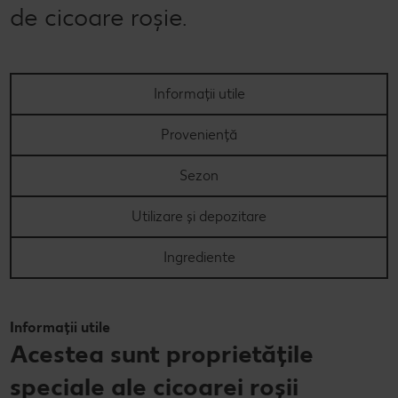
de cicoare roșie.
Revista Kaufland - Acum și pe WhatsApp!
Click & Reserve
Informații utile
Proveniență
Sezon
Utilizare și depozitare
Ingrediente
Informații utile
Acestea sunt proprietățile
speciale ale cicoarei roșii