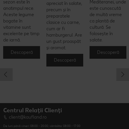
sezon este în
Mediteranei, unde
apreciat în salate,
anotimpul rece.
este cunoscută
precum și în
Aceste legume
de multă vreme
preparatele
bogate în
ca plantă de
clasice cu carne,
vitamine sunt
cultură. Se
cum ar fi
excelente pe timp
folosește în
hamburgerul. Are
de iarnă.
salate.
un gust proaspăt
și aromat.
Descoperă
Descoperă
Descoperă
Centrul Relații Clienți
client@kaufland.ro
De luni până vineri: 08:00 - 20:00; sâmbăta: 08:00 - 17:00