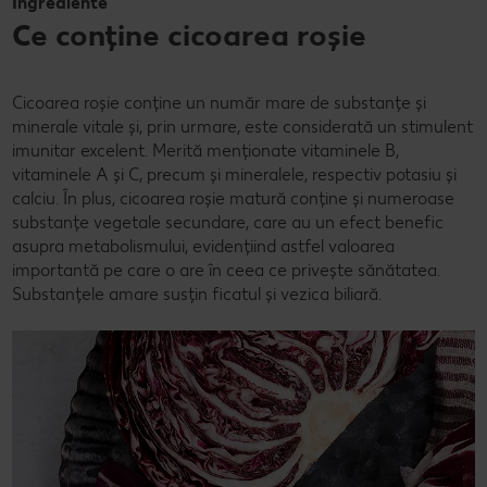
Ingrediente
Ce conține cicoarea roșie
Cicoarea roșie conține un număr mare de substanțe și
minerale vitale și, prin urmare, este considerată un stimulent
imunitar excelent. Merită menționate vitaminele B,
vitaminele A și C, precum și mineralele, respectiv potasiu și
calciu. În plus, cicoarea roșie matură conține și numeroase
substanțe vegetale secundare, care au un efect benefic
asupra metabolismului, evidențiind astfel valoarea
importantă pe care o are în ceea ce privește sănătatea.
Substanțele amare susțin ficatul și vezica biliară.