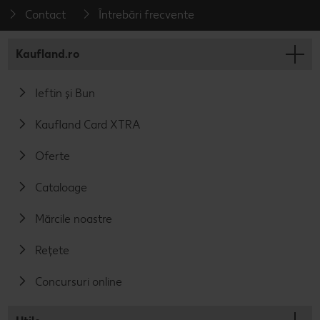
Contact
Întrebări frecvente
Kaufland.ro
Ieftin și Bun
Kaufland Card XTRA
Oferte
Cataloage
Mărcile noastre
Rețete
Concursuri online