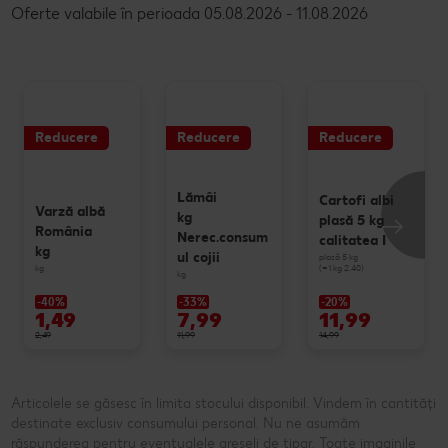
Oferte valabile în perioada 05.08.2026 - 11.08.2026
Reducere
Reducere
Reducere
Lămâi
Cartofi albi
Varză albă
kg
plasă 5 kg
România
Nerec.consum
calitatea I
kg
ul cojii
plasă 5 kg
(=1 kg 2.40)
kg
kg
-40%
-33%
-20%
1,49
7,99
11,99
2,49
11,99
14,99
Articolele se găsesc în limita stocului disponibil. Vindem în cantități
destinate exclusiv consumului personal. Nu ne asumăm
răspunderea pentru eventualele greșeli de tipar. Toate imaginile