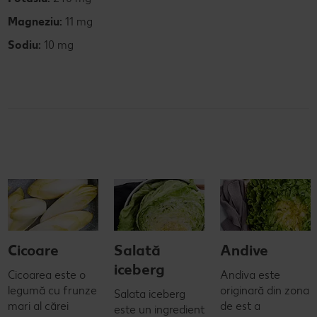
Magneziu:
11 mg
Sodiu:
10 mg
Cicoare
Salată
Andive
iceberg
Cicoarea este o
Andiva este
legumă cu frunze
originară din zona
Salata iceberg
mari al cărei
de est a
este un ingredient