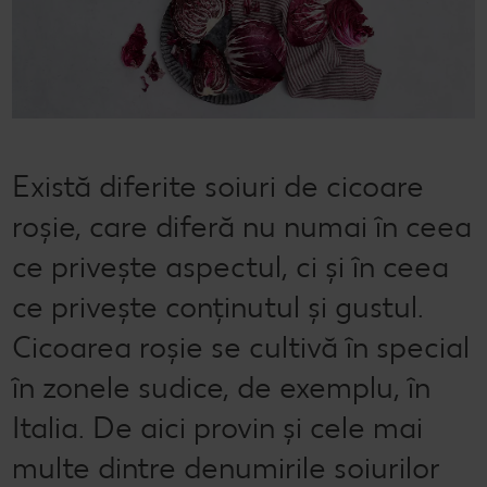
Cu Kaufland Card alimentezi ușor
Dicționar de alimente
Rețete by Kitchen Affair
Codul Grataragiului
Stare de bine
NOU
Vreau din România
Ce gătim azi?
Ești producător local? Te strigă Kaufland!
Timp liber
Rețete rapide
Ieftin și bun
Există diferite soiuri de cicoare
Rețete de prăjituri
Când cere ceva dulce
roșie, care diferă nu numai în ceea
Rețete cu carne
Marcă proprie Kaufland - și calitate și preț mic
ce privește aspectul, ci și în ceea
Rețete de post
RE:FRESH
ce privește conținutul și gustul.
Raw vegan
România știe să gătească
Cicoarea roșie se cultivă în special
Kaufland Livrează
în zonele sudice, de exemplu, în
Italia. De aici provin și cele mai
Fresh
multe dintre denumirile soiurilor
Concursuri online