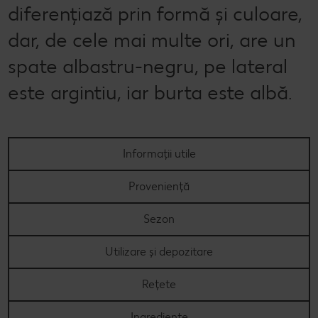
diferențiază prin formă și culoare,
Concursuri online
dar, de cele mai multe ori, are un
Revista Kaufland - Acum și pe WhatsApp!
spate albastru-negru, pe lateral
este argintiu, iar burta este albă.
Click & Reserve
Informații utile
Proveniență
Sezon
Utilizare și depozitare
Rețete
Ingrediente