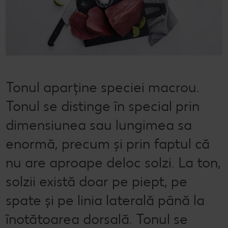
Cu Kaufland Card alimentezi ușor
Dicționar de alimente
Rețete by Kitchen Affair
FoodFix
Stare de bine
NOU
Vreau din România
Ce gătim azi?
Codul Grataragiului
Timp liber
NOU
Rețete rapide
Ești producător local? Te strigă Kaufland!
Tonul aparține speciei macrou.
Rețete de prăjituri
Ieftin și bun
Tonul se distinge în special prin
Rețete cu carne
Când cere ceva dulce
dimensiunea sau lungimea sa
Rețete de post
Marcă proprie Kaufland - și calitate și preț mic
enormă, precum și prin faptul că
Raw vegan
RE:FRESH
nu are aproape deloc solzi. La ton,
România știe să gătească
solzii există doar pe piept, pe
spate și pe linia laterală până la
Kaufland Livrează
înotătoarea dorsală. Tonul se
Fresh