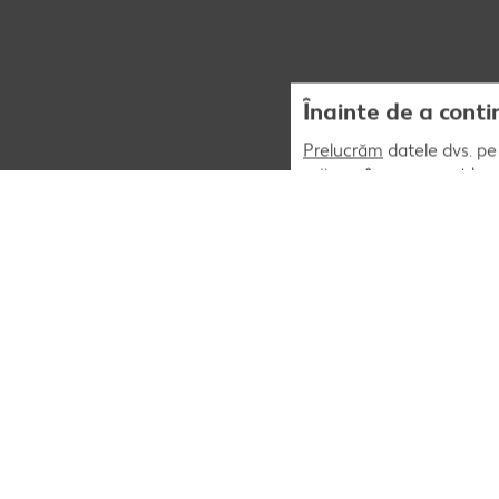
Înainte de a conti
Prelucrăm
datele dvs. pe 
măsura în care acest lucr
acestuia. În plus, preluc
corespunda preferintelor
personalizat (publicitar)
opțiunea „Sunt de acord” 
afara UE care nu asigură 
„Refuz” puteți permite doa
acestuia. Opțiunea „Setăr
informații, inclusiv cu pr
Politica noastră de confi