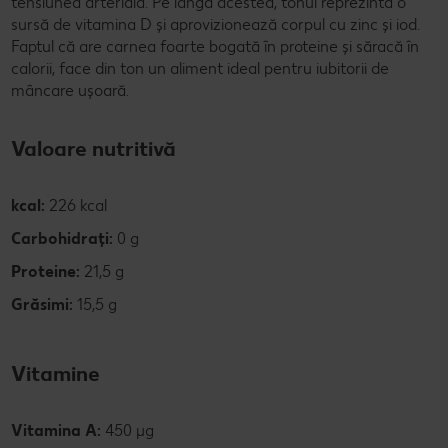
tensiunea arterială. Pe lângă acestea, tonul reprezintă o
sursă de vitamina D și aprovizionează corpul cu zinc și iod.
Faptul că are carnea foarte bogată în proteine și săracă în
calorii, face din ton un aliment ideal pentru iubitorii de
mâncare ușoară.
Valoare nutritivă
kcal:
226 kcal
Carbohidrați:
0 g
Proteine:
21,5 g
Grăsimi:
15,5 g
Vitamine
Vitamina A:
450 µg