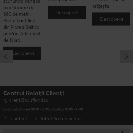
scufunda până la
prăjește.
o adâncime de
Descoperă
360 de metri.
Descoperă
Poate fi întâlnit
din Marea Baltică
până în Atlanticul
de Nord.
Descoperă
Centrul Relații Clienți
client@kaufland.ro
De luni până vineri: 08:00 - 20:00; sâmbăta: 08:00 - 17:00
Contact
Întrebări frecvente