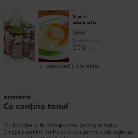
Rulouri de
Supă cu
vitello
usturoi și ton
tonnato
Cel mult 60 minute
Cel mult 60 minute
Rafinat
Rafinat
Descoperă și alte rețete
Ingrediente
Ce conține tonul
Tonul conține, la fel ca majoritatea peștilor, acizi grași
Omega 3 esențiali pentru corp, care, printre altele, reglează