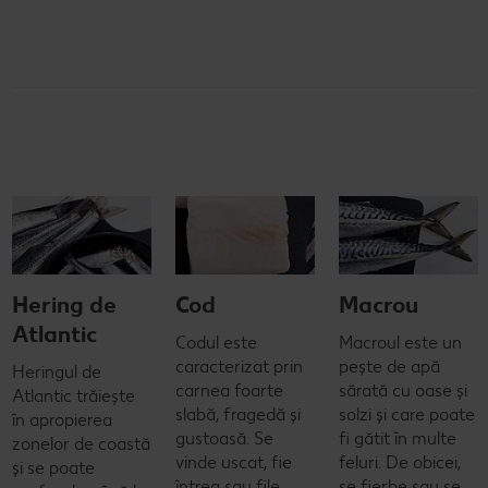
Hering de
Cod
Macrou
Atlantic
Codul este
Macroul este un
caracterizat prin
pește de apă
Heringul de
carnea foarte
sărată cu oase și
Atlantic trăiește
slabă, fragedă și
solzi și care poate
în apropierea
gustoasă. Se
fi gătit în multe
zonelor de coastă
vinde uscat, fie
feluri. De obicei,
și se poate
întreg sau file.
se fierbe sau se