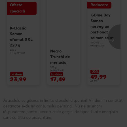
Ofertă
Reducere
specială
K-Blue Bay
Somon
norvegian
K-Classic
porționat
Somon
salmon salar
afumat XXL
4x125 g
220 g
(=1 kg 99.98)
220 g
Negro
(=1 kg 109.05)
Trunchi de
merluciu
900 g
(=1 kg 19.44)
-20%
La doar
La doar
49,99
23,99
17,49
62,99
Articolele se găsesc în limita stocului disponibil. Vindem în cantități
destinate exclusiv consumului personal. Nu ne asumăm
răspunderea pentru eventualele greșeli de tipar. Toate imaginile
sunt cu titlu de prezentare.