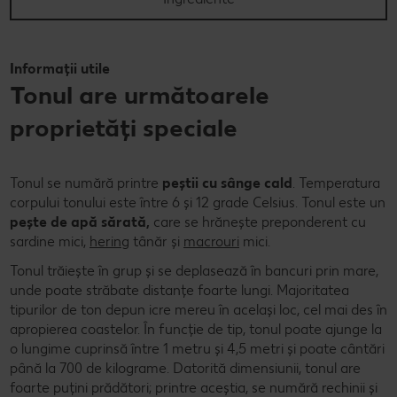
Informații utile
Tonul are următoarele
proprietăți speciale
Tonul se numără printre
peștii cu sânge cald
. Temperatura
corpului tonului este între 6 și 12 grade Celsius. Tonul este un
pește de apă sărată,
care se hrănește preponderent cu
sardine mici,
hering
tânăr și
macrouri
mici.
Tonul trăiește în grup și se deplasează în bancuri prin mare,
unde poate străbate distanțe foarte lungi. Majoritatea
tipurilor de ton depun icre mereu în același loc, cel mai des în
apropierea coastelor. În funcție de tip, tonul poate ajunge la
o lungime cuprinsă între 1 metru și 4,5 metri și poate cântări
până la 700 de kilograme. Datorită dimensiunii, tonul are
foarte puțini prădători; printre aceștia, se numără rechinii și