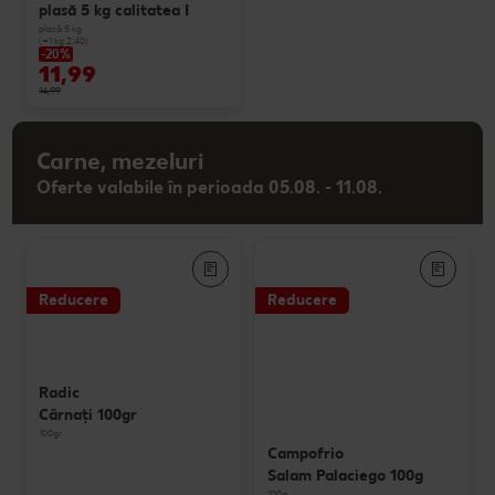
plasă 5 kg calitatea I
plasă 5 kg
(=1 kg 2.40)
-20%
11,99
14,99
Carne, mezeluri
Oferte valabile în perioada 05.08. - 11.08.
Reducere
Reducere
Radic
Cârnaţi 100gr
100gr
Campofrio
Salam Palaciego 100g
100g