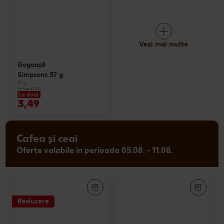
Vezi mai multe
Gogoașă
Simpsons 57 g
57 g
(=1 kg 61.23)
La doar
3,49
Cafea și ceai
Oferte valabile în perioada 05.08. - 11.08.
Reducere