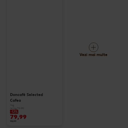
Vezi mai multe
Doncafé Selected
Cafea
1 kg
(=1 kg 79.99)
-12%
79,99
90,99