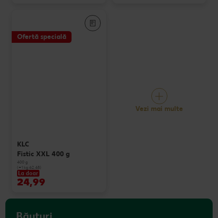
Ofertă specială
Vezi mai multe
KLC
Fistic XXL 400 g
400 g
(=1 kg 62.48)
La doar
24,99
Băuturi