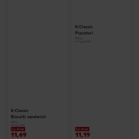
K-Classic
Pișcoturi
500 g
(=1 kg 22.38)
K-Classic
Biscuiți sandwich
600 g
(=1 kg 19.49)
La doar
La doar
11,69
11,19