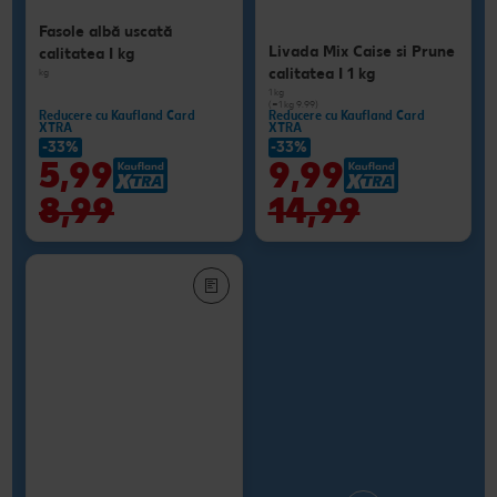
Fasole albă uscată
Livada Mix Caise si Prune
calitatea I kg
calitatea I 1 kg
kg
1 kg
(=1 kg 9.99)
Reducere cu Kaufland Card
Reducere cu Kaufland Card
XTRA
XTRA
-33%
-33%
5,99
9,99
8,99
14,99