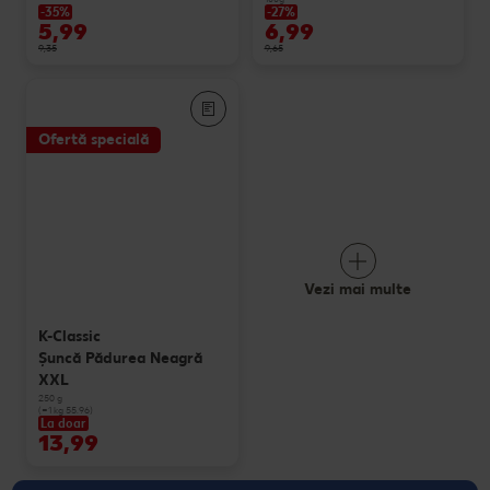
-35%
-27%
5,99
6,99
9,35
9,65
Ofertă specială
Vezi mai multe
K-Classic
Şuncă Pădurea Neagră
XXL
250 g
(=1 kg 55.96)
La doar
13,99