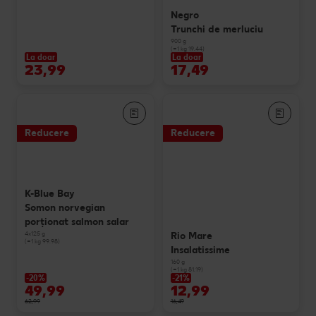
Negro
Trunchi de merluciu
900 g
(=1 kg 19.44)
La doar
La doar
23,99
17,49
Reducere
Reducere
K-Blue Bay
Somon norvegian
porționat salmon salar
4x125 g
Rio Mare
(=1 kg 99.98)
Insalatissime
160 g
(=1 kg 81.19)
-20%
-21%
49,99
12,99
62,99
16,49