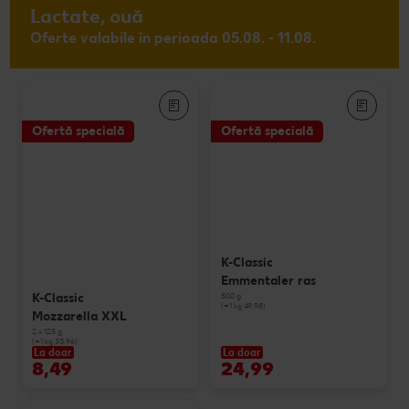
Lactate, ouă
Oferte valabile în perioada 05.08. - 11.08.
Ofertă specială
Ofertă specială
K-Classic
Emmentaler ras
500 g
K-Classic
(=1 kg 49.98)
Mozzarella XXL
2 x 125 g
(=1 kg 33.96)
La doar
La doar
8,49
24,99