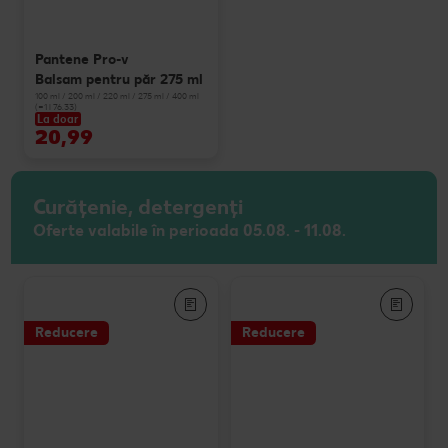
Pantene Pro-v
Balsam pentru păr 275 ml
100 ml / 200 ml / 220 ml / 275 ml / 400 ml
(=1 l 76.33)
La doar
20,99
Curățenie, detergenți
Oferte valabile în perioada 05.08. - 11.08.
Reducere
Reducere