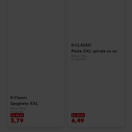
K-CLASSIC
Paste XXL spirale cu ou
500 g + 125 g
(=1 kg 10.39)
K-Classic
Spaghete XXL
500 g + 100 g
(=1 kg 6.32)
La doar
La doar
3,79
6,49