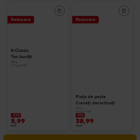
Reducere
Reducere
K-Classic
Ton bucăți
185 g
(=1 kg 44.38)
Piața de pește
Creveți decorticați
500 g
(=1 kg 77.98)
-33%
-15%
5,99
38,99
8,99
45,99