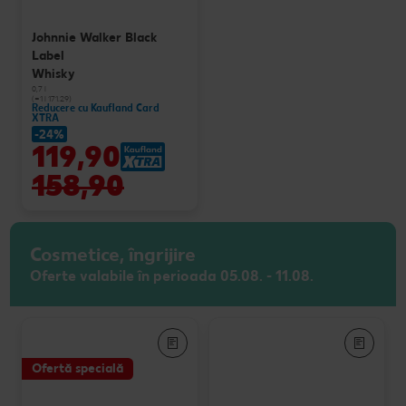
Johnnie Walker Black
Label
Whisky
0,7 l
(=1 l 171.29)
Reducere cu Kaufland Card
XTRA
-24%
119,90
158,90
Cosmetice, îngrijire
Oferte valabile în perioada 05.08. - 11.08.
Ofertă specială