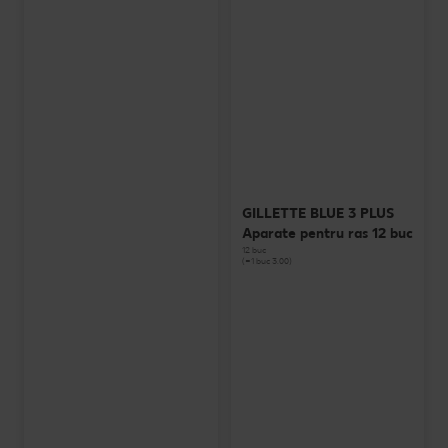
GILLETTE BLUE 3 PLUS
Aparate pentru ras 12 buc
12 buc
(=1 buc 3.00)