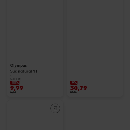
Olympus
Suc natural 1 l
1 l
(=1 l 9.99)
-33%
-9%
9,99
30,79
14,99
33,90