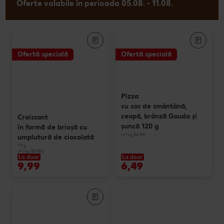
Oferte valabile în perioada 05.08. - 11.08.
Ofertă specială
Ofertă specială
Pizza
cu sos de smântână,
ceapă, brânză Gouda și
Croissant
șuncă 120 g
în formă de brioșă cu
(=1 kg 54.09)
umplutură de ciocolată
73 g
(=1 kg 136.85)
La doar
La doar
9,99
6,49