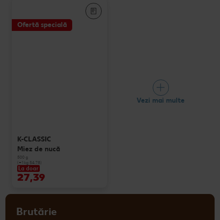
Ofertă specială
Vezi mai multe
K-CLASSIC
Miez de nucă
500 g
(=1 kg 54.78)
La doar
27,39
Brutărie