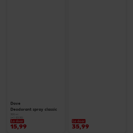
Dove
Deodorant spray classic
300 ml
(=1 l 53.30)
La doar
La doar
15,99
35,99