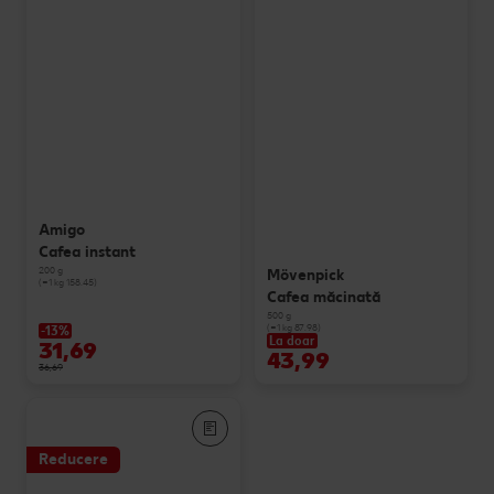
Amigo
Cafea instant
200 g
Mövenpick
(=1 kg 158.45)
Cafea măcinată
500 g
(=1 kg 87.98)
-13%
La doar
31,69
43,99
36,69
Reducere