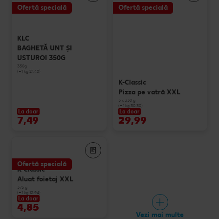
Ofertă specială
Ofertă specială
KLC
BAGHETĂ UNT ȘI
USTUROI 350G
350g
(=1 kg 21.40)
K-Classic
Pizza pe vatră XXL
3 x 330 g
(=1 kg 30.30)
La doar
La doar
7,49
29,99
Ofertă specială
K-Classic
Aluat foietaj XXL
375 g
(=1 kg 12.94)
La doar
4,85
Vezi mai multe