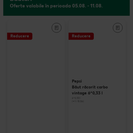
Oferte valabile în perioada 05.08. - 11.08.
Reducere
Reducere
Pepsi
Băut răcorit carbo
vintage 6*0,33 l
6*0,33 l
(=1 l 15.56)