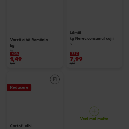
Lămâi
kg Nerec.consumul cojii
Varză albă România
kg
kg
kg
-40%
-33%
1,49
7,99
2,49
11,99
Reducere
Vezi mai multe
Cartofi albi