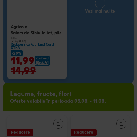
Vezi mai multe
Agricola
Salam de Sibiu feliat, plic
120 g
(=1 kg 99.92)
Reducere cu Kaufland Card
XTRA
-20%
11,99
14,99
Legume, fructe, flori
Oferte valabile în perioada 05.08. - 11.08.
Reducere
Reducere