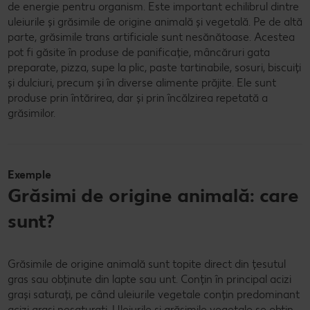
de energie pentru organism. Este important echilibrul dintre
uleiurile și grăsimile de origine animală și vegetală. Pe de altă
parte, grăsimile trans artificiale sunt nesănătoase. Acestea
pot fi găsite în produse de panificație, mâncăruri gata
preparate, pizza, supe la plic, paste tartinabile, sosuri, biscuiți
și dulciuri, precum și în diverse alimente prăjite. Ele sunt
produse prin întărirea, dar și prin încălzirea repetată a
grăsimilor.
Exemple
Grăsimi de origine animală: care
sunt?
Grăsimile de origine animală sunt topite direct din țesutul
gras sau obținute din lapte sau unt. Conțin în principal acizi
grași saturați, pe când uleiurile vegetale conțin predominant
acizi grași nesaturați. Uleiurile și grăsimile vegetale se obțin