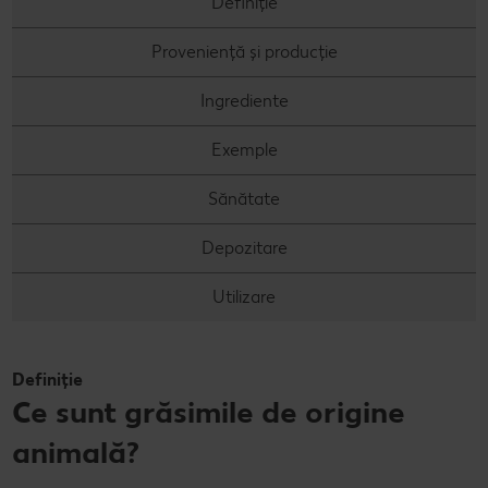
Definiție
Concursuri online
Proveniență și producție
Revista Kaufland - Acum și pe WhatsApp!
Ingrediente
Click & Reserve
Exemple
Sănătate
Depozitare
Utilizare
Definiție
Ce sunt grăsimile de origine
animală?