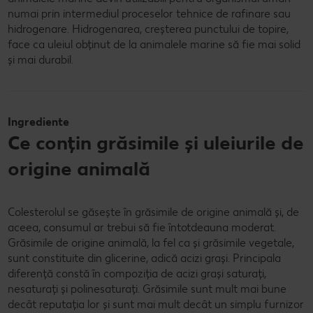
numai prin intermediul proceselor tehnice de rafinare sau
hidrogenare. Hidrogenarea, creșterea punctului de topire,
face ca uleiul obținut de la animalele marine să fie mai solid
și mai durabil.
Ingrediente
Ce conțin grăsimile și uleiurile de
origine animală
Colesterolul se găsește în grăsimile de origine animală și, de
aceea, consumul ar trebui să fie întotdeauna moderat.
Grăsimile de origine animală, la fel ca și grăsimile vegetale,
sunt constituite din glicerine, adică acizi grași. Principala
diferență constă în compoziția de acizi grași saturați,
nesaturați și polinesaturați. Grăsimile sunt mult mai bune
decât reputația lor și sunt mai mult decât un simplu furnizor