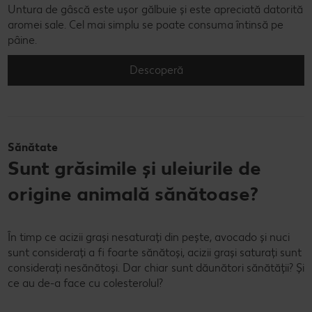
Untura de gâscă este ușor gălbuie și este apreciată datorită
aromei sale. Cel mai simplu se poate consuma întinsă pe
pâine.
Descoperă
Sănătate
Sunt grăsimile și uleiurile de
origine animală sănătoase?
În timp ce acizii grași nesaturați din pește, avocado și nuci
sunt considerați a fi foarte sănătoși, acizii grași saturați sunt
considerați nesănătoși. Dar chiar sunt dăunători sănătății? Și
ce au de-a face cu colesterolul?