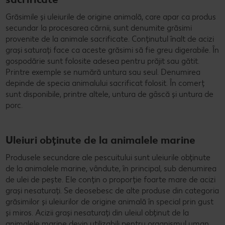
Grăsimile și uleiurile de origine animală, care apar ca produs
secundar la procesarea cărnii, sunt denumite grăsimi
provenite de la animale sacrificate. Conținutul înalt de acizi
grași saturați face ca aceste grăsimi să fie greu digerabile. În
gospodărie sunt folosite adesea pentru prăjit sau gătit.
Printre exemple se numără untura sau seul. Denumirea
depinde de specia animalului sacrificat folosit. În comerț
sunt disponibile, printre altele, untura de gâscă și untura de
porc.
Uleiuri obținute de la animalele marine
Produsele secundare ale pescuitului sunt uleiurile obținute
de la animalele marine, vândute, în principal, sub denumirea
de ulei de pește. Ele conțin o proporție foarte mare de acizi
grași nesaturați. Se deosebesc de alte produse din categoria
grăsimilor și uleiurilor de origine animală în special prin gust
și miros. Acizii grași nesaturați din uleiul obținut de la
animalele marine devin utilizabili pentru organismul uman