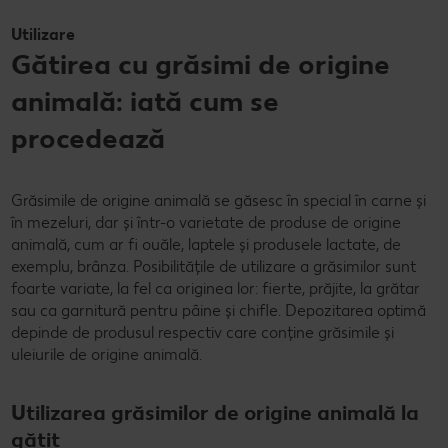
Utilizare
Gătirea cu grăsimi de origine
animală: iată cum se
procedează
Grăsimile de origine animală se găsesc în special în carne și
în mezeluri, dar și într-o varietate de produse de origine
animală, cum ar fi ouăle, laptele și produsele lactate, de
exemplu, brânza. Posibilitățile de utilizare a grăsimilor sunt
foarte variate, la fel ca originea lor: fierte, prăjite, la grătar
sau ca garnitură pentru pâine și chifle. Depozitarea optimă
depinde de produsul respectiv care conține grăsimile și
uleiurile de origine animală.
Utilizarea grăsimilor de origine animală la
gătit