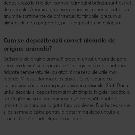
depozitează la frigider: carnea, cârnații și brânza sunt astfel
de exemple. Anumite produse, respectiv carnea uscată sau
anumite sortimente de brânzeturi tartinabile, precum și
alimentele gata preparate, pot fi depozitate în dulapuri.
Cum se depozitează corect uleiurile de
origine animală?
Grăsimile de origine animală precum untul, untura de porc
sau cea de vită se depozitează la frigider. Cu cât sunt mai
ridicate temperaturile, cu atât râncezesc uleiurile mai
repede. Mirosul, dar mai ales gustul, îți vor spune cu
certitudine când nu mai poți consuma grăsimile. Sfat: Dacă
untul deschis și depozitat mai mult timp la frigider capătă o
tentă gălbuie și nu mai miroase așa proaspăt, poate fi
utilizat în continuare la gătit fără probleme. Dar bazează-te
și pe semnele tipice pentru a determina dacă untul s-a
stricat. Dacă ai îndoieli, nu îl consuma.