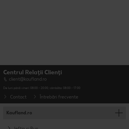
Centrul Relații Clienți
client@kaufland.ro
De luni până vineri: 08:00 - 20:00; sâmbăta: 08:00 - 17:00
Contact
Întrebări frecvente
Kaufland.ro
Ieftin și Bun