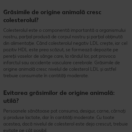
Grăsimile de origine animală cresc
colesterolul?
Colesterolul este o componentă importantă a organismului
nostru, parțial produsă de corpul nostru și parțial obținută
din alimentație. Când colesterolul negativ LDL crește, iar cel
pozitiv HDL este prea scăzut, se formează depozite pe
pereții vaselor de sânge care, la rândul lor, pot provoca
infarctul sau accidente vasculare cerebrale. Grăsimile de
origine animală cresc nivelul de colesterol LDL și astfel
trebuie consumate în cantități moderate.
Evitarea grăsimilor de origine animală:
utilă?
Persoanele sănătoase pot consuma, desigur, carne, cârnați
și produse lactate, dar în cantități moderate. Cu toate
acestea, dacă nivelul de colesterol este deja crescut, trebuie
evitate pe cât posibil.