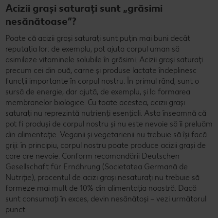
Acizii grași saturați sunt „grăsimi
nesănătoase”?
Poate că acizii grași saturați sunt puțin mai buni decât
reputația lor: de exemplu, pot ajuta corpul uman să
asimileze vitaminele solubile în grăsimi. Acizii grași saturați
precum cei din ouă, carne și produse lactate îndeplinesc
funcții importante în corpul nostru. În primul rând, sunt o
sursă de energie, dar ajută, de exemplu, și la formarea
membranelor biologice. Cu toate acestea, acizii grași
saturați nu reprezintă nutrienți esențiali. Asta înseamnă că
pot fi produși de corpul nostru și nu este nevoie să îi preluăm
din alimentație. Veganii și vegetarienii nu trebuie să își facă
griji: în principiu, corpul nostru poate produce acizii grași de
care are nevoie. Conform recomandării Deutschen
Gesellschaft für Ernährung (Societatea Germană de
Nutriție), procentul de acizi grași nesaturați nu trebuie să
formeze mai mult de 10% din alimentația noastră. Dacă
sunt consumați în exces, devin nesănătoși – vezi următorul
punct.