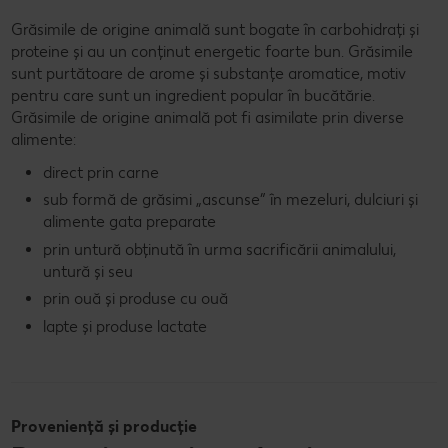
Grăsimile de origine animală sunt bogate în carbohidrați și
proteine și au un conținut energetic foarte bun. Grăsimile
sunt purtătoare de arome și substanțe aromatice, motiv
pentru care sunt un ingredient popular în bucătărie.
Grăsimile de origine animală pot fi asimilate prin diverse
alimente:
direct prin carne
sub formă de grăsimi „ascunse” în mezeluri, dulciuri și
alimente gata preparate
prin untură obținută în urma sacrificării animalului,
untură și seu
prin ouă și produse cu ouă
lapte și produse lactate
Proveniență și producție