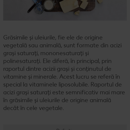
Cu Kaufland Card alimentezi ușor
Dicționar de alimente
Rețete by Kitchen Affair
FoodFix
Stare de bine
NOU
Vreau din România
Ce gătim azi?
Codul Grataragiului
Timp liber
NOU
Rețete rapide
Ești producător local? Te strigă Kaufland!
Grăsimile și uleiurile, fie ele de origine
vegetală sau animală, sunt formate din acizi
Rețete de prăjituri
Ieftin și bun
grași saturați, mononesaturați și
polinesaturați. Ele diferă, în principal, prin
Rețete cu carne
Când cere ceva dulce
raportul dintre acizii grași și conținutul de
Rețete de post
Marcă proprie Kaufland - și calitate și preț mic
vitamine și minerale. Acest lucru se referă în
special la vitaminele liposolubile. Raportul de
Raw vegan
RE:FRESH
acizi grași saturați este semnificativ mai mare
în grăsimile și uleiurile de origine animală
România știe să gătească
decât în cele vegetale.
Kaufland Livrează
Fresh