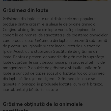
Grăsimea din lapte
Grăsimea din lapte este unul dintre cele mai populare
produse dintre grăsimile și uleiurile de origine animală.
Conținutul de grăsime din lapte variază și depinde de
condițiile de hrănire, de sănătatea și de creșterea animalelor
care produc lapte. Grăsimea din lapte se prezintă sub formă
de picături sau globule și este înconjurată de un strat de
lipide. Acest lucru stabilizează picăturile de grăsime din
lapte. Pentru a preveni depunerile de grăsime la suprafața
laptelui, grăsimile sunt descompuse prin procesul tehnic de
omogenizare. Globulele de grăsime distribuite uniform în
lapte și punctul de topire scăzut al laptelui fac ca grăsimea
din lapte să fie ușor de digerat. Grăsimea din lapte se
găsește în principal în produsele lactate, cum ar fi brânza,
iaurtul, untul și băuturile lactate.
Grăsime obținută de la animalele
sacrificate