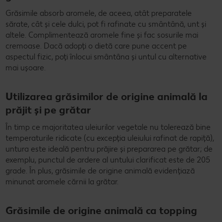
Grăsimile absorb aromele, de aceea, atât preparatele
sărate, cât și cele dulci, pot fi rafinate cu smântână, unt și
altele. Complimentează aromele fine și fac sosurile mai
cremoase. Dacă adopți o dietă care pune accent pe
aspectul fizic, poți înlocui smântâna și untul cu alternative
mai ușoare.
Utilizarea grăsimilor de origine animală la
prăjit și pe grătar
În timp ce majoritatea uleiurilor vegetale nu tolerează bine
temperaturile ridicate (cu excepția uleiului rafinat de rapiță),
untura este ideală pentru prăjire și prepararea pe grătar; de
exemplu, punctul de ardere al untului clarificat este de 205
grade. În plus, grăsimile de origine animală evidențiază
minunat aromele cărnii la grătar.
Grăsimile de origine animală ca topping