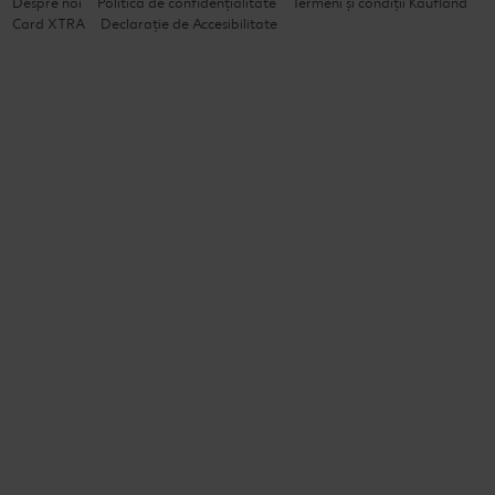
Despre noi
Politică de confidențialitate
Termeni și condiții Kaufland
Card XTRA
Declarație de Accesibilitate