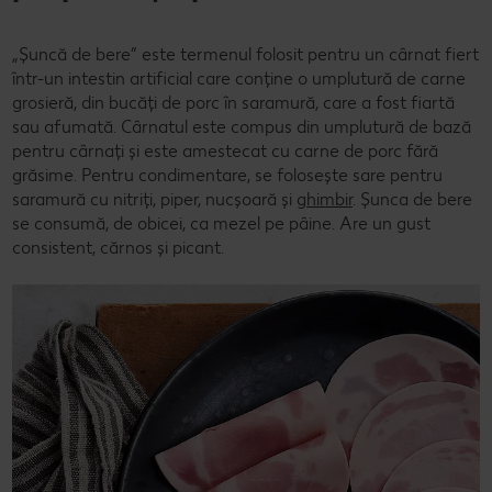
„Șuncă de bere” este termenul folosit pentru un cârnat fiert
într-un intestin artificial care conține o umplutură de carne
grosieră, din bucăți de porc în saramură, care a fost fiartă
sau afumată. Cârnatul este compus din umplutură de bază
pentru cârnați și este amestecat cu carne de porc fără
grăsime. Pentru condimentare, se folosește sare pentru
saramură cu nitriți, piper, nucșoară și
ghimbir
. Șunca de bere
se consumă, de obicei, ca mezel pe pâine. Are un gust
consistent, cărnos și picant.