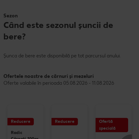
Sezon
Când este sezonul șuncii de
bere?
Șunca de bere este disponibilă pe tot parcursul anului.
Ofertele noastre de cărnuri și mezeluri
Oferte valabile în perioada 05.08.2026 - 11.08.2026
Reducere
Reducere
Ofertă
specială
Radic
Cârnaţi 100gr