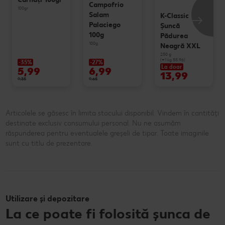
Campofrio
100gr
Salam
K-Classic
Palaciego
Şuncă
100g
Pădurea
100g
Neagră XXL
250 g
(=1 kg 55.96)
-35%
-27%
La doar
5,99
6,99
13,99
9,35
9,65
Articolele se găsesc în limita stocului disponibil. Vindem în cantități
destinate exclusiv consumului personal. Nu ne asumăm
răspunderea pentru eventualele greșeli de tipar. Toate imaginile
sunt cu titlu de prezentare.
Utilizare și depozitare
La ce poate fi folosită șunca de