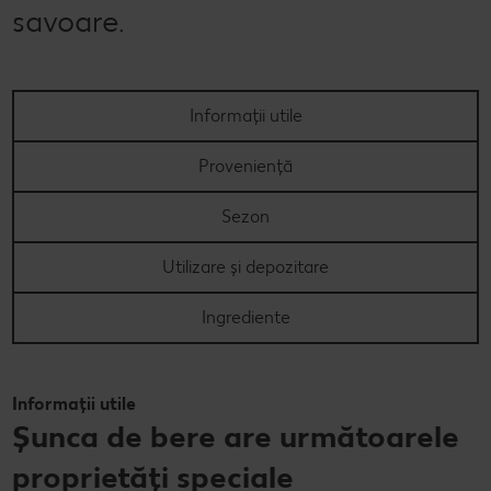
savoare.
Concursuri online
Revista Kaufland - Acum și pe WhatsApp!
Informații utile
Click & Reserve
Proveniență
Sezon
Utilizare și depozitare
Ingrediente
Informații utile
Șunca de bere are următoarele
proprietăți speciale