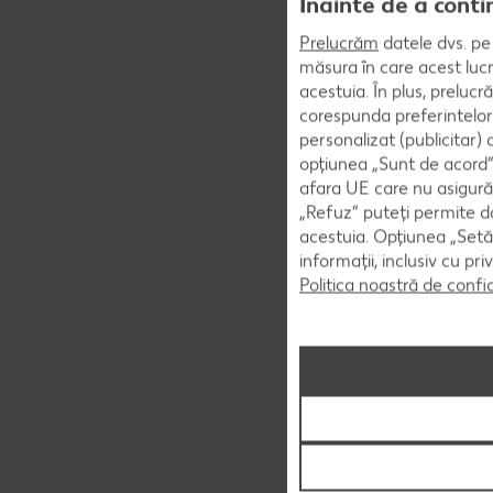
Înainte de a conti
Prelucrăm
datele dvs. pe 
măsura în care acest lucr
acestuia. În plus, preluc
corespunda preferintelor
personalizat (publicitar)
opțiunea „Sunt de acord” 
afara UE care nu asigură 
„Refuz” puteți permite doa
acestuia. Opțiunea „Setăr
informații, inclusiv cu pr
Politica noastră de confi