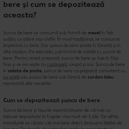
bere și cum se depozitează
aceasta?
Șunca de bere se consumă sub formă de
mezel
în felii
subțiri, cu pâine sau chifle. În mod tradițional, se consumă
împreună cu bere. Dar șunca de bere poate fi folosită și în
alte moduri. De exemplu, sub formă de salată cu șuncă de
bere. Pentru acest preparat, șunca de bere se taie în fâșii
fine și se servește cu
castraveți
, ceapă și sos. Șunca de bere
în
salata de paste
, șunca de bere ca preparat consistent cu
ou prăjit
sau șunca de bere sub formă de
cordon bleu
reprezintă alte variante.
Cum se depozitează șunca de bere
Șunca de bere și tipurile asemănătoare de cârnați nu
trebuie depozitate la frigider mai mult de 3 zile. De altfel,
mezelurile se răcesc cel mai bine direct deasupra lădiței de