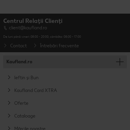
Centrul Relații Clienți
client@kaufland.ro
De luni până vineri: 08:00 - 20:00; sâmbăta: 08:00 - 17:00
Contact
Întrebări frecvente
Kaufland.ro
Ieftin și Bun
Kaufland Card XTRA
Oferte
Cataloage
Mărcile noastre