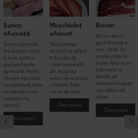
Șunca
Mușchiuleț
Bacon
afumată
afumat
Bacon are un
gust afumat și
Șunca afumată
Mușchiulețul
ușor sărat. Se
are puține calorii
afumat se referă
poate utiliza în
și este astfel o
la bucata de
multe feluri și se
gustare foarte
cotlet provenită
potrivește în
apreciată. Pentru
din mușchiul
felurile de
că este injectată
extins de-a lungul
mâncare bogate
cu saramură, este
coloanei. Este
sau alături de
suculentă și are
carne de porc.
pâine.
culoarea roz
Descoperă
deschis.
Descoperă
Descoperă