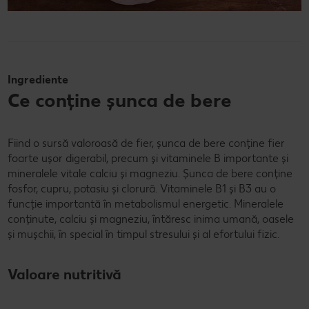
Ingrediente
Ce conține șunca de bere
Fiind o sursă valoroasă de fier, șunca de bere conține fier
foarte ușor digerabil, precum și vitaminele B importante și
mineralele vitale calciu și magneziu. Șunca de bere conține
fosfor, cupru, potasiu și clorură. Vitaminele B1 și B3 au o
funcție importantă în metabolismul energetic. Mineralele
conținute, calciu și magneziu, întăresc inima umană, oasele
și mușchii, în special în timpul stresului și al efortului fizic.
Valoare nutritivă