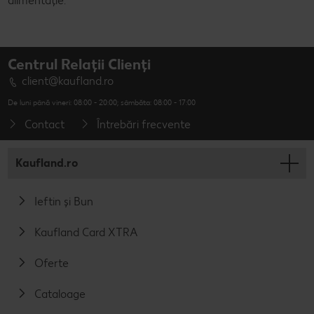
alimentație.
Centrul Relații Clienți
client@kaufland.ro
De luni până vineri: 08:00 - 20:00; sâmbăta: 08:00 - 17:00
Contact
Întrebări frecvente
Kaufland.ro
Ieftin și Bun
Kaufland Card XTRA
Oferte
Cataloage