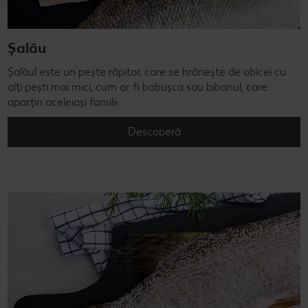
Șalău
Șalăul este un pește răpitor, care se hrănește de obicei cu
alți pești mai mici, cum ar fi babușca sau bibanul, care
aparțin aceleiași familii.
Descoperă