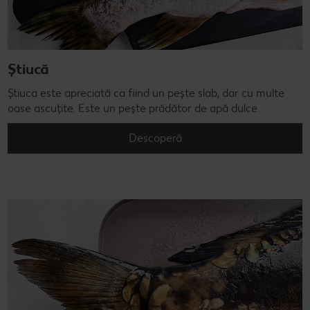
Știucă
Știuca este apreciată ca fiind un pește slab, dar cu multe
oase ascuțite. Este un pește prădător de apă dulce.
Descoperă