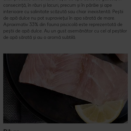
consecință, în râuri și lacuri, precum și în pârâie și ape
interioare cu salinitate scăzută sau chiar inexistentă. Peștii
de apă dulce nu pot supraviețui în apa sărată de mare.
Aproximativ 33% din fauna piscicolă este reprezentată de
peștii de apă dulce. Au un gust asemănător cu cel al peștilor
de apă sărată și au o aromă subtilă.