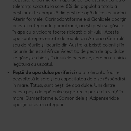
toleranță scăzută la sare. 8% din populația totală a
peștilor este compusă din pești de apă dulce secundari.
Ateriniformele, Ciprinodontiformele și Cichlidele aparțin
acestei categorii. În primul rând, acești pești se găsesc
în ape cu o valoare foarte ridicată a pH-ului. Aceste
ape sunt reprezentate de râurile din America Centrală
sau de râurile și lacurile din Australia. Există colonii și în
lacurile din estul Africii. Acest tip de pești de apă dulce
se găsește chiar și în insulele oceanice, care nu au nicio
legătură cu uscatul.
Peștii de apă dulce periferici
au o toleranță foarte
dezvoltată la sare și au capacitatea de a se răspândi și
în mare. Totuși, sunt pești de apă dulce. Unii dintre
acești pești de apă dulce își petrec o parte din viață în
mare. Osmeriformele, Salmonidele și Acipenseridae
aparțin acestei categorii.