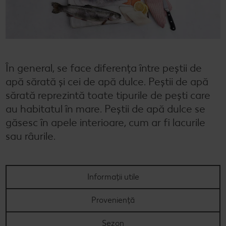
Cu Kaufland Card alimentezi ușor
Dicționar de alimente
Rețete by Kitchen Affair
FoodFix
Stare de bine
NOU
Vreau din România
Ce gătim azi?
Codul Grataragiului
Timp liber
NOU
Rețete rapide
Ești producător local? Te strigă Kaufland!
În general, se face diferența între peștii de
apă sărată și cei de apă dulce. Peștii de apă
Rețete de prăjituri
Ieftin și bun
sărată reprezintă toate tipurile de pești care
Rețete cu carne
Când cere ceva dulce
au habitatul în mare. Peștii de apă dulce se
găsesc în apele interioare, cum ar fi lacurile
Rețete de post
Marcă proprie Kaufland - și calitate și preț mic
sau râurile.
Raw vegan
RE:FRESH
România știe să gătească
Informații utile
Kaufland Livrează
Proveniență
Fresh
Sezon