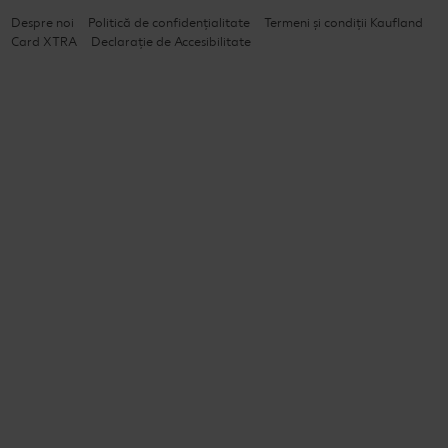
Despre noi
Politică de confidențialitate
Termeni și condiții Kaufland
Card XTRA
Declarație de Accesibilitate