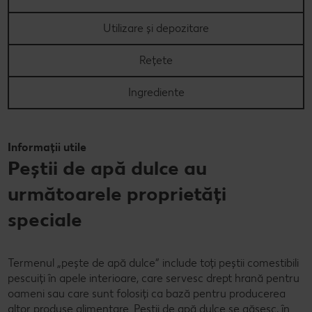
Concursuri online
Utilizare și depozitare
Revista Kaufland - Acum și pe WhatsApp!
Rețete
Click & Reserve
Ingrediente
Informații utile
Peștii de apă dulce au
următoarele proprietăți
speciale
Termenul „pește de apă dulce” include toți peștii comestibili
pescuiți în apele interioare, care servesc drept hrană pentru
oameni sau care sunt folosiți ca bază pentru producerea
altor produse alimentare. Peștii de apă dulce se găsesc, în