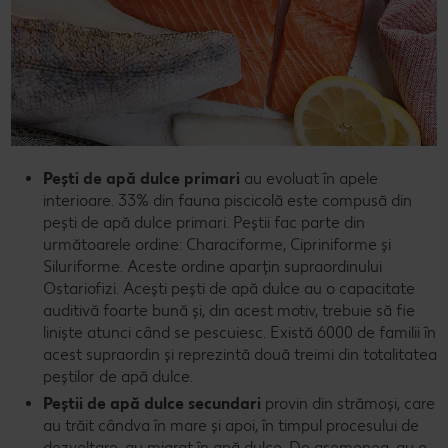
Pești de apă dulce primari
au evoluat în apele
interioare. 33% din fauna piscicolă este compusă din
pești de apă dulce primari. Peștii fac parte din
următoarele ordine: Characiforme, Cipriniforme și
Siluriforme. Aceste ordine aparțin supraordinului
Ostariofizi. Acești pești de apă dulce au o capacitate
auditivă foarte bună și, din acest motiv, trebuie să fie
liniște atunci când se pescuiesc. Există 6000 de familii în
acest supraordin și reprezintă două treimi din totalitatea
peștilor de apă dulce.
Peștii de apă dulce secundari
provin din strămoși, care
au trăit cândva în mare și apoi, în timpul procesului de
dezvoltare, au migrat în apă dulce. De asemenea, au o