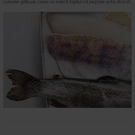
culoare gălbuie, ceea ce indică faptul că peștele este stricat.