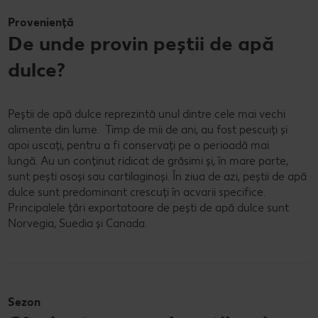
Proveniență
De unde provin peștii de apă
dulce?
Peștii de apă dulce reprezintă unul dintre cele mai vechi
alimente din lume. Timp de mii de ani, au fost pescuiți și
apoi uscați, pentru a fi conservați pe o perioadă mai
lungă. Au un conținut ridicat de grăsimi și, în mare parte,
sunt pești osoși sau cartilaginoși. În ziua de azi, peștii de apă
dulce sunt predominant crescuți în acvarii specifice.
Principalele țări exportatoare de pești de apă dulce sunt
Norvegia, Suedia și Canada.
Sezon