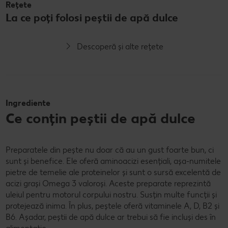
Rețete
La ce poți folosi peștii de apă dulce
Descoperă și alte rețete
Ingrediente
Ce conțin peștii de apă dulce
Preparatele din pește nu doar că au un gust foarte bun, ci
sunt și benefice. Ele oferă aminoacizi esențiali, așa-numitele
pietre de temelie ale proteinelor și sunt o sursă excelentă de
acizi grași Omega 3 valoroși. Aceste preparate reprezintă
uleiul pentru motorul corpului nostru. Susțin multe funcții și
protejează inima. În plus, peștele oferă vitaminele A, D, B2 și
B6. Așadar, peștii de apă dulce ar trebui să fie incluși des în