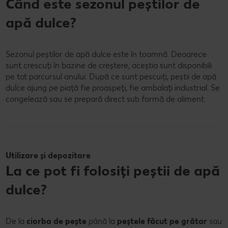
Când este sezonul peștilor de
apă dulce?
Sezonul peștilor de apă dulce este în toamnă. Deoarece
sunt crescuți în bazine de creștere, aceștia sunt disponibili
pe tot parcursul anului. După ce sunt pescuiți, peștii de apă
dulce ajung pe piață fie proaspeți, fie ambalați industrial. Se
congelează sau se prepară direct sub formă de aliment.
Utilizare și depozitare
La ce pot fi folosiți peștii de apă
dulce?
De la
ciorba de pește
până la
peștele făcut pe grătar
sau