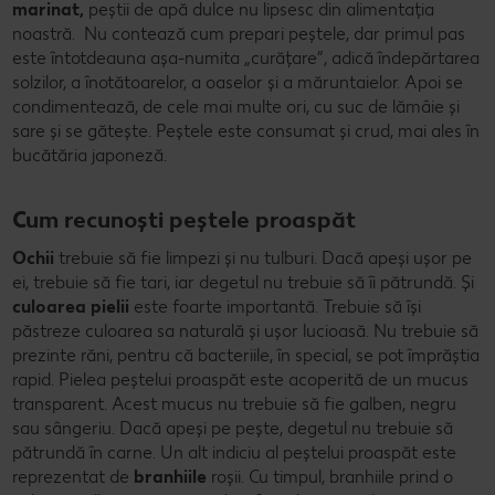
marinat,
peștii de apă dulce nu lipsesc din alimentația
noastră. Nu contează cum prepari peștele, dar primul pas
este întotdeauna așa-numita „curățare”, adică îndepărtarea
solzilor, a înotătoarelor, a oaselor și a măruntaielor. Apoi se
condimentează, de cele mai multe ori, cu suc de lămâie și
sare și se gătește. Peștele este consumat și crud, mai ales în
bucătăria japoneză.
Cum recunoști peștele proaspăt
Ochii
trebuie să fie limpezi și nu tulburi. Dacă apeși ușor pe
ei, trebuie să fie tari, iar degetul nu trebuie să îi pătrundă. Și
culoarea pielii
este foarte importantă. Trebuie să își
păstreze culoarea sa naturală și ușor lucioasă. Nu trebuie să
prezinte răni, pentru că bacteriile, în special, se pot împrăștia
rapid. Pielea peștelui proaspăt este acoperită de un mucus
transparent. Acest mucus nu trebuie să fie galben, negru
sau sângeriu. Dacă apeși pe pește, degetul nu trebuie să
pătrundă în carne. Un alt indiciu al peștelui proaspăt este
reprezentat de
branhiile
roșii. Cu timpul, branhiile prind o