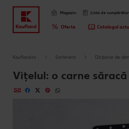
Magazin:
Lista de cumpărătur
Meniu
Oferte
Catalogul actu
Prezentare Generala Oferte
Sari la
Promotiile TV ale saptamanii
Kaufland.ro
Sortiment
Dicționar de ali
Conținut principal
Vițelul: o carne săracă
Subsol
Distribuie
Distribuie
Distribuie
Distribuie
Distribuie
Bară laterală fixă