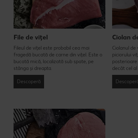
File de vițel
Ciolan de
Fileul de vițel este probabil cea mai
Ciolanul de 
fragedă bucată de carne din vițel. Este o
piciorului vi
bucată mică, localizată sub spate, pe
posterioare
stânga și dreapta.
decât cel al
Descoperă
Descoper