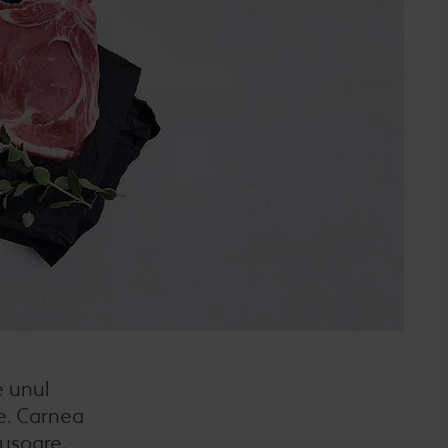
Când cere ceva dulce
e cu carne
Marcă proprie Kaufland - și
calitate și preț mic
e de post
RE:FRESH
vegan
România știe să gătească
Kaufland Livrează
Fresh
Concursuri online
Revista Kaufland - Acum și pe
WhatsApp!
e unul
Click & Reserve
ne. Carnea
 ușoare,