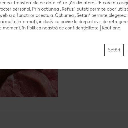
enea, transferurile de date către țări din afara UE care nu asig
plus, modul în care sunt adăpost
racter personal. Prin opțiunea „Refuz” puteți permite doar utiliz
mișcare, determină o colorație ro
 web si a functiilor acestuia. Opțiunea „Setări” permite alegerea
mai multe informații, inclusiv cu privire la dreptul dvs. de retrager
ce moment, în
Politica noastră de confidențialitate | Kaufland
.
Setări