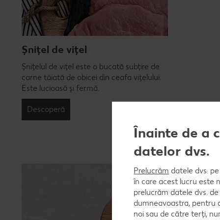
Șnițel de vițel
Șnițelul de vițel este o bucată subțire de
carne tăiată de obicei din ceafa vițelului.
Este lucioasă și fermă.
Descoperă
Înainte de a 
datelor dvs.
Prelucrăm
datele dvs. pe 
în care acest lucru este 
prelucrăm datele dvs. de 
dumneavoastra, pentru a 
noi sau de către terți, 