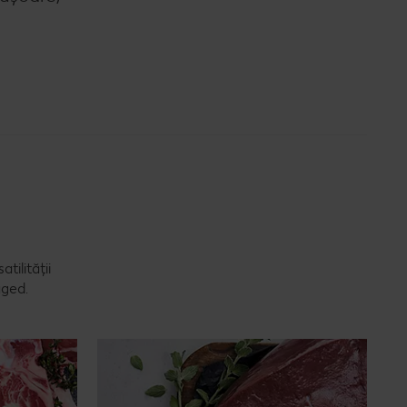
tilității
aged.