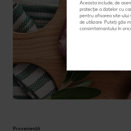
Aceasta include, de asem
protecție a datelor cu ca
pentru afisarea site-ului
de utilizare. Puteți găsi 
consimtamantului în ori
Proveniență