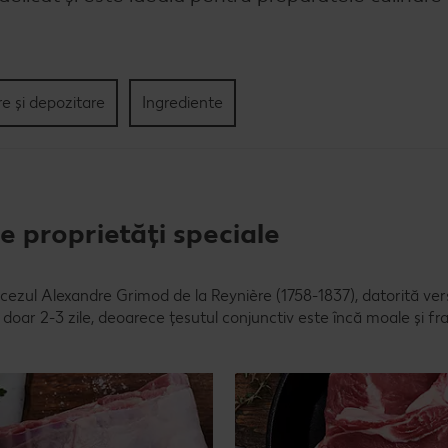
re și depozitare
Ingrediente
e proprietăți speciale
cezul Alexandre Grimod de la Reynière (1758-1837), datorită versa
doar 2-3 zile, deoarece țesutul conjunctiv este încă moale și fr