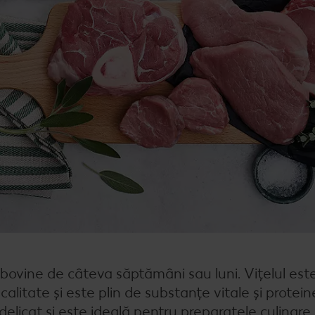
Rețet
Rețet
Raw 
 bovine de câteva săptămâni sau luni. Vițelul est
alitate și este plin de substanțe vitale și protei
 delicat și este ideală pentru preparatele culinare