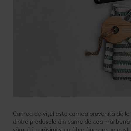
Carnea de vițel este carnea provenită de la
dintre produsele din carne de cea mai bună c
săracă în grăsimi și cu fibre fine are un gust