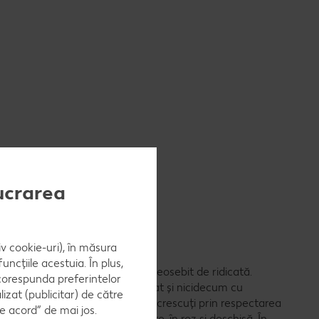
lucrarea
cărnii
iv cookie-uri), în măsura
ncțiile acestuia. În plus,
spre roz pal este de o calitate deosebit de ridicată.
 corespunda preferintelor
a fost crescut cu lapte adevărat și nicidecum cu
zat (publicitar) de către
fân. Carnea provenită de la vițeii crescuți prin respectarea
e acord” de mai jos.
iferențiată în funcție de culoare, în roz și deschisă. În