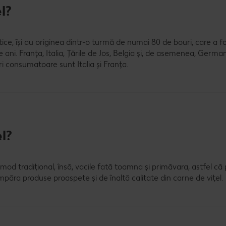
l?
tice, își au originea dintr-o turmă de numai 80 de bouri, care a f
 ani. Franța, Italia, Țările de Jos, Belgia și, de asemenea, Germa
ri consumatoare sunt Italia și Franța.
l?
n mod tradițional, însă, vacile fată toamna și primăvara, astfel c
ăra produse proaspete și de înaltă calitate din carne de vițel.