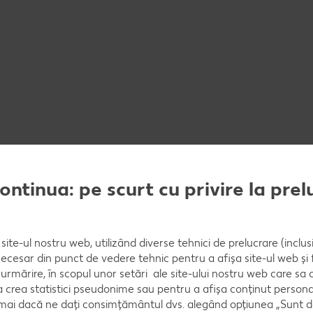
continua: pe scurt cu privire la pre
Ce reprezintă culoarea 
site-ul nostru web, utilizând diverse tehnici de prelucrare (inclus
necesar din punct de vedere tehnic pentru a afișa site-ul web și fu
Carnea de vițel de culoare albă 
urmărire, în scopul unor setări ale site-ului nostru web care sa
Culoarea dovedește că animalul 
crea statistici pseudonime sau pentru a afișa conținut personali
substituenți și a fost hrănit cu 
numai dacă ne dați consimțământul dvs. alegând opțiunea „Sunt d
altor standarde de hrănire este d