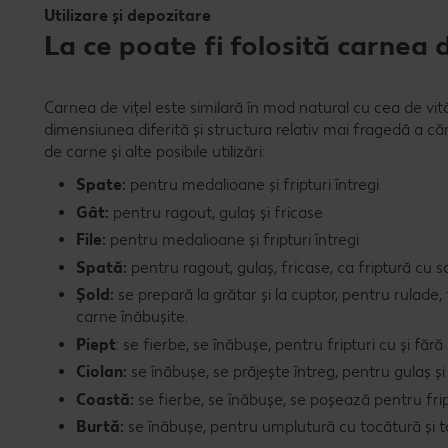
Utilizare și depozitare
La ce poate fi folosită carnea 
Carnea de vițel este similară în mod natural cu cea de vit
dimensiunea diferită și structura relativ mai fragedă a cărn
de carne și alte posibile utilizări:
Spate:
pentru medalioane și fripturi întregi
Gât:
pentru ragout, gulaș și fricase
File:
pentru medalioane și fripturi întregi
Spată:
pentru ragout, gulaș, fricase, ca friptură cu 
Șold:
se prepară la grătar și la cuptor, pentru rulade, f
carne înăbușite.
Piept
: se fierbe, se înăbușe, pentru fripturi cu și făr
Ciolan:
se înăbușe, se prăjește întreg, pentru gulaș ș
Coastă:
se fierbe, se înăbușe, se poșează pentru frip
Burtă:
se înăbușe, pentru umplutură cu tocătură și t