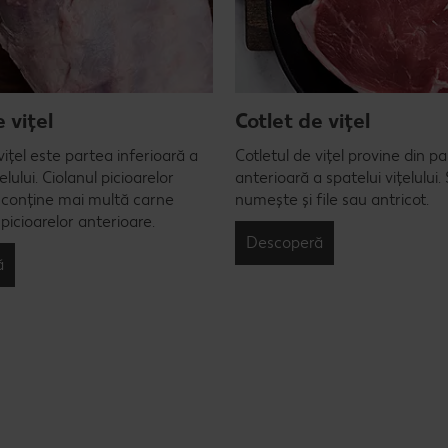
 vițel
Cotlet de vițel
vițel este partea inferioară a
Cotletul de vițel provine din p
țelului. Ciolanul picioarelor
anterioară a spatelui vițelului.
 conține mai multă carne
numește și file sau antricot.
 picioarelor anterioare.
Descoperă
ă