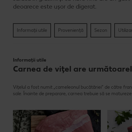
deoarece este ușor de digerat.
Informații utile
Proveniență
Sezon
Utiliza
Informații utile
Carnea de vițel are următoarel
Vițelul a fost numit „cameleonul bucătăriei” de către fran
sale. Înainte de preparare, carnea trebuie să se matureze 