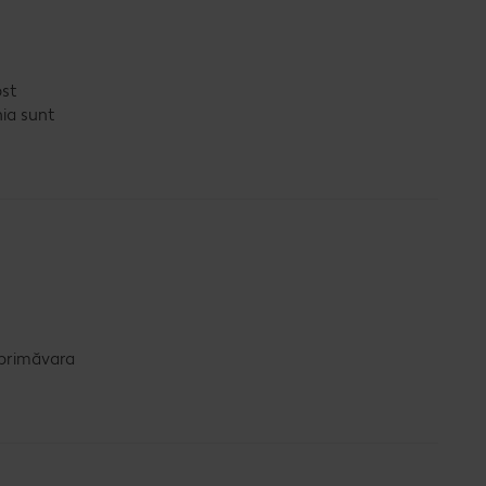
ost
nia sunt
ă primăvara