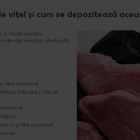
de vițel și cum se depozitează acea
ă. Cu toate acestea,
ii de vițel rezultă în alte bucăți
sau fără umplutură
riptură înăbușită și fâșii de
ă umplutură
i ragout
turi cu și fără umplutură
ocănițe