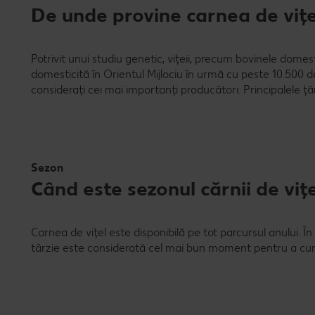
De unde provine carnea de vițe
Potrivit unui studiu genetic, vițeii, precum bovinele domes
domesticită în Orientul Mijlociu în urmă cu peste 10.500 de
considerați cei mai importanți producători. Principalele ță
Sezon
Când este sezonul cărnii de vițe
Carnea de vițel este disponibilă pe tot parcursul anului. Î
târzie este considerată cel mai bun moment pentru a cump