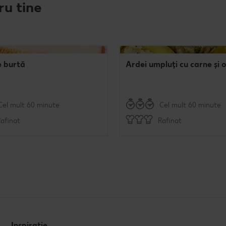
ru tine
e burtă
Ardei umpluți cu carne și 
Cel mult 60 minute
Cel mult 60 minute
afinat
Rafinat
Inspirație