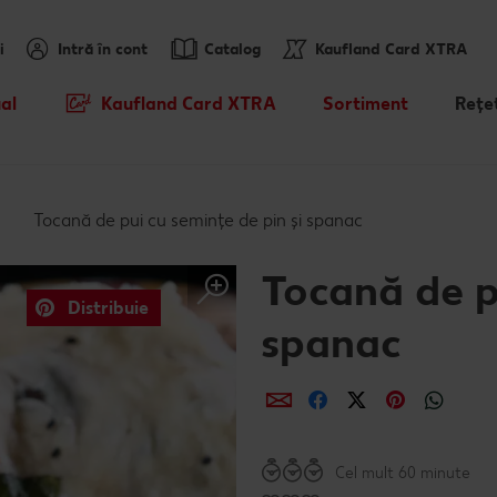
i
Intră în cont
Catalog
Kaufland Card XTRA
al
Kaufland Card XTRA
Sortiment
Rețe
Cupoane XTRA
Noile noastre brandur
Rețet
sosit
Oferte Parteneri Kaufland Card
Rețet
Tocană de pui cu semințe de pin și spanac
XTRA
Mărcile noastre
Hăde
Kaufland Scan
Sortiment tematic
Caută
Tocană de p
Distribuie
Tombola „Descoperă cramele
Prospețime în fiecare 
Rețet
spanac
Romaniei" - Crama Moşia
Domneascã - 29.07 - 11.08
Dicționar de alimente
Ce gă
Distribuie
Distribuie
Distribuie
Distribui
Dist
Cu Kaufland Card alimentezi
Vreau din România
Rețet
ușor
Cel mult 60 minute
Rețet