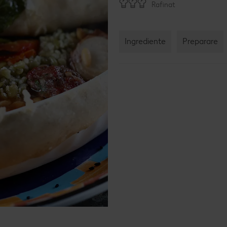
Rafinat
Rețet
Rețet
Ingrediente
Preparare
Raw 