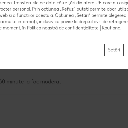
, semințele, cartofii tăiați cuburi, două cepe tăiate p
enea, transferurile de date către țări din afara UE care nu asig
ul și se presară sare și piper. Se amestecă totul și s
racter personal. Prin opțiunea „Refuz” puteți permite doar utiliz
 web si a functiilor acestuia. Opțiunea „Setări” permite alegerea
mai multe informații, inclusiv cu privire la dreptul dvs. de retrager
ce moment, în
Politica noastră de confidențialitate | Kaufland
.
e cu care se acoperă cratița.
Setări
e 60 minute la foc moderat.