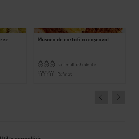
orez
Musaca de cartofi cu cașcaval
Cel mult 60 minute
Rafinat
Util în gospodărie