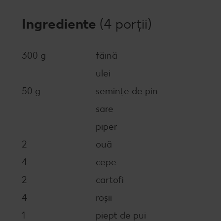
Ingrediente
(4 porții)
300 g
făină
ulei
50 g
semințe de pin
sare
piper
2
ouă
4
cepe
2
cartofi
4
roșii
1
piept de pui