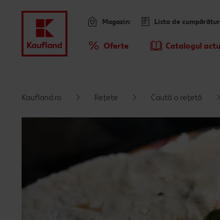
Magazin:
Lista de cumpărătur
Meniu
Oferte
Catalogul actu
Prezentare Generala Oferte
Sari la
Promotiile TV ale saptamanii
Kaufland.ro
Rețete
Caută o rețetă
Conținut principal
Subsol
Bară laterală fixă