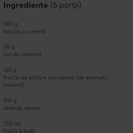
Ingrediente
(6 porții)
300 g
biscuiți cu cremă
50 g
sos de caramel
125 g
fructe de pădure proaspete (de exemplu,
zmeură)
100 g
arahide sărate
250 ml
frișcă lichidă