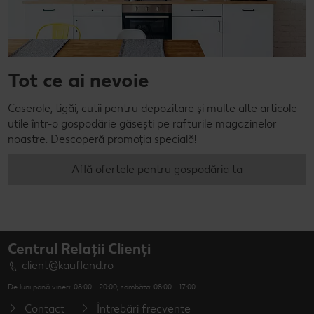
Tot ce ai nevoie
Caserole, tigăi, cutii pentru depozitare și multe alte articole
utile într-o gospodărie găsești pe rafturile magazinelor
noastre. Descoperă promoția specială!
Află ofertele pentru gospodăria ta
Centrul Relații Clienți
client@kaufland.ro
De luni până vineri: 08:00 - 20:00; sâmbăta: 08:00 - 17:00
Contact
Întrebări frecvente