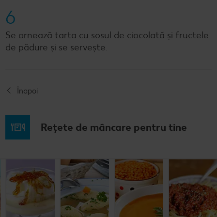
6
Se ornează tarta cu sosul de ciocolată și fructele
de pădure și se servește.
Înapoi
Rețete de mâncare pentru tine
Musaca de
Lapte de
Supă
Supă cremă de
cartofi cu
pasăre
tradițională
linte
cașcaval
cu găluşte
Cel mult 60 minute
Cel mult 60 minute
Cel mult 60 minute
Cel mult 60 minute