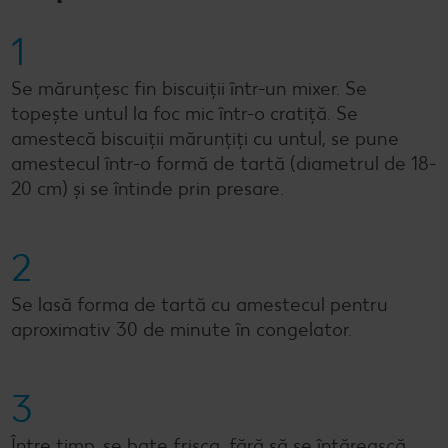
1
Se mărunțesc fin biscuiții într-un mixer. Se
topește untul la foc mic într-o cratiță. Se
amestecă biscuiții mărunțiți cu untul, se pune
amestecul într-o formă de tartă (diametrul de 18-
20 cm) și se întinde prin presare.
2
Se lasă forma de tartă cu amestecul pentru
aproximativ 30 de minute în congelator.
3
Între timp, se bate frișca, fără să se întărească