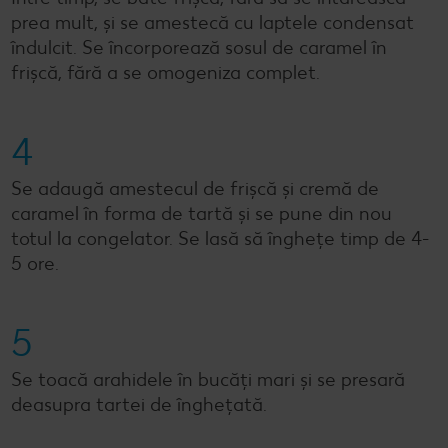
prea mult, și se amestecă cu laptele condensat
îndulcit. Se încorporează sosul de caramel în
frișcă, fără a se omogeniza complet.
4
Se adaugă amestecul de frișcă și cremă de
caramel în forma de tartă și se pune din nou
totul la congelator. Se lasă să înghețe timp de 4-
5 ore.
5
Se toacă arahidele în bucăți mari și se presară
deasupra tartei de înghețată.