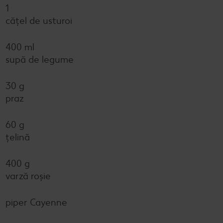
1
cățel de usturoi
400 ml
supă de legume
30 g
praz
60 g
țelină
400 g
varză roșie
piper Cayenne