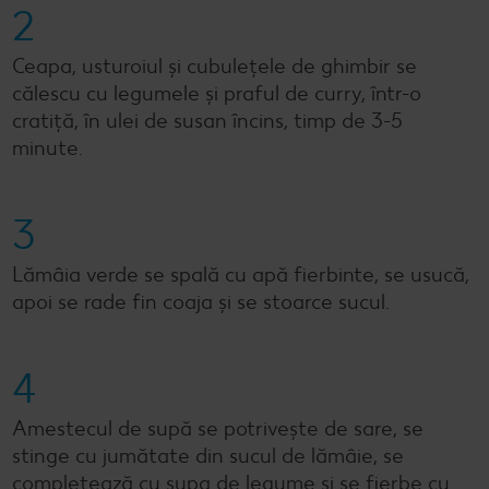
2
Ceapa, usturoiul și cubulețele de ghimbir se
călescu cu legumele și praful de curry, într-o
cratiță, în ulei de susan încins, timp de 3-5
minute.
3
Lămâia verde se spală cu apă fierbinte, se usucă,
apoi se rade fin coaja și se stoarce sucul.
4
Amestecul de supă se potrivește de sare, se
stinge cu jumătate din sucul de lămâie, se
completează cu supa de legume și se fierbe cu