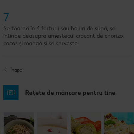
7
Se toarnă în 4 farfurii sau boluri de supă, se
întinde deasupra amestecul crocant de chorizo,
cocos și mango și se servește.
Înapoi
Rețete de mâncare pentru tine
Rețetă: Fasole
Spaghete
Ciorbă de
Ardei umpluți
bătută
carbonara
burtă
cu carne și
orez