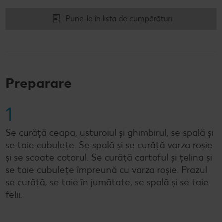
Pune-le în lista de cumpărături
Preparare
1
Se curăță ceapa, usturoiul și ghimbirul, se spală și
se taie cubulețe. Se spală și se curăță varza roșie
și se scoate cotorul. Se curăță cartoful și țelina și
se taie cubulețe împreună cu varza roșie. Prazul
se curăță, se taie în jumătate, se spală și se taie
felii.