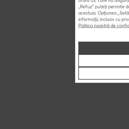
afara UE care nu asigură 
„Refuz” puteți permite doa
acestuia. Opțiunea „Setăr
informații, inclusiv cu pr
Politica noastră de confi