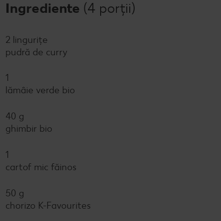
Ingrediente
(4 porții)
2 lingurițe
pudră de curry
1
lămâie verde bio
40 g
ghimbir bio
1
cartof mic făinos
50 g
chorizo K-Favourites