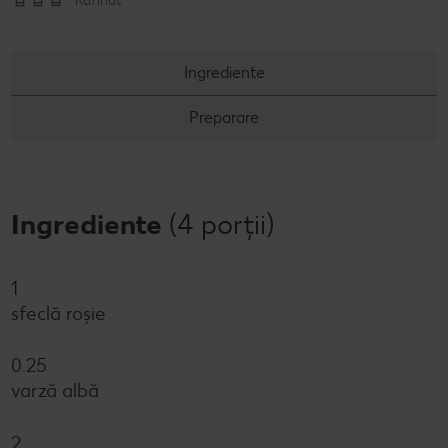
Rafinat
Revista Kaufland - Acum și pe WhatsApp!
Ingrediente
Click & Reserve
Preparare
Ingrediente
(4 porții)
1
sfeclă roșie
0.25
varză albă
2