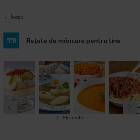
Înapoi
Rețete de mâncare pentru tine
Musaca de
Lapte de
Supă
Supă cremă de
cartofi cu
pasăre
tradițională
linte
cașcaval
cu găluşte
Cel mult 60 minute
Cel mult 60 minute
Cel mult 60 minute
Cel mult 60 minute
Rafinat
Simplu
Rafinat
Rafinat
Mai multe