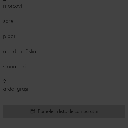
morcovi
sare
piper
ulei de măsline
smântână
2
ardei grași
Pune-le în lista de cumpărături