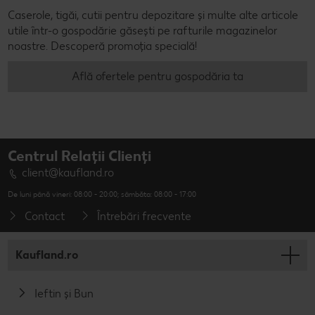
Caserole, tigăi, cutii pentru depozitare și multe alte articole
utile într-o gospodărie găsești pe rafturile magazinelor
noastre. Descoperă promoția specială!
Află ofertele pentru gospodăria ta
Centrul Relații Clienți
client@kaufland.ro
De luni până vineri: 08:00 - 20:00; sâmbăta: 08:00 - 17:00
Contact
Întrebări frecvente
Kaufland.ro
Ieftin și Bun