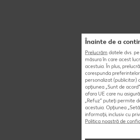
Înainte de a conti
Prelucrăm
datele dvs. pe 
măsura în care acest lucr
acestuia. În plus, preluc
corespunda preferintelor
personalizat (publicitar)
opțiunea „Sunt de acord” 
afara UE care nu asigură 
„Refuz” puteți permite doa
acestuia. Opțiunea „Setăr
informații, inclusiv cu pr
Politica noastră de confi