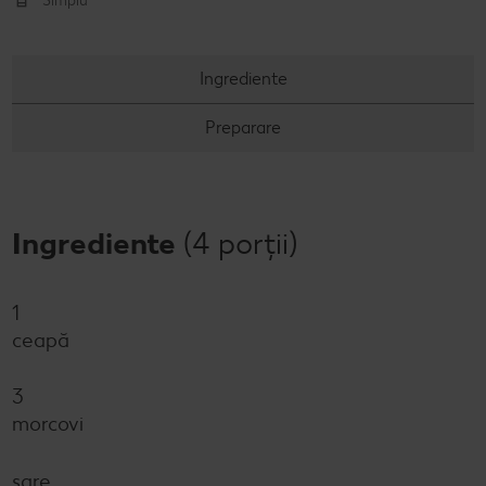
Simplu
Concursuri online
Ingrediente
Revista Kaufland - Acum și pe WhatsApp!
Preparare
Click & Reserve
Ingrediente
(4 porții)
1
ceapă
3
morcovi
sare