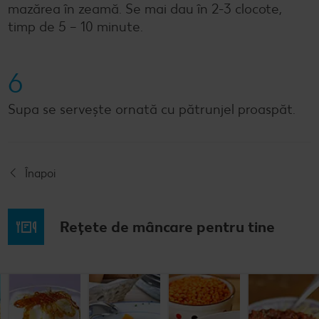
mazărea în zeamă. Se mai dau în 2-3 clocote,
timp de 5 – 10 minute.
6
Supa se serveşte ornată cu pătrunjel proaspăt.
Înapoi
Rețete de mâncare pentru tine
Musaca de
Lapte de
Supă
Supă cremă de
cartofi cu
pasăre
tradițională
linte
cașcaval
cu găluşte