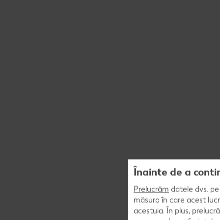
Înainte de a conti
Prelucrăm
datele dvs. pe 
măsura în care acest lucr
acestuia. În plus, preluc