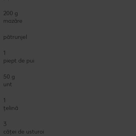
200 g
mazăre
pătrunjel
1
piept de pui
50 g
unt
1
ţelină
3
căţei de usturoi