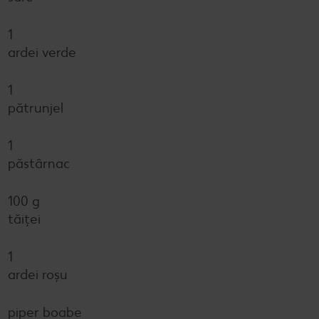
1
ardei verde
1
pătrunjel
1
păstârnac
100 g
tăiţei
1
ardei roşu
piper boabe