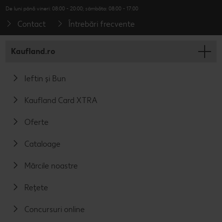
De luni până vineri: 08:00 - 20:00; sâmbăta: 08:00 - 17:00
Contact
Întrebări frecvente
Kaufland.ro
Ieftin și Bun
Kaufland Card XTRA
Oferte
Cataloage
Mărcile noastre
Rețete
Concursuri online