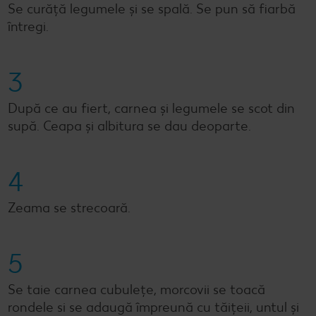
Se curăţă legumele şi se spală. Se pun să fiarbă
întregi.
3
După ce au fiert, carnea şi legumele se scot din
supă. Ceapa şi albitura se dau deoparte.
4
Zeama se strecoară.
5
Se taie carnea cubuleţe, morcovii se toacă
rondele si se adaugă împreună cu tăiţeii, untul şi