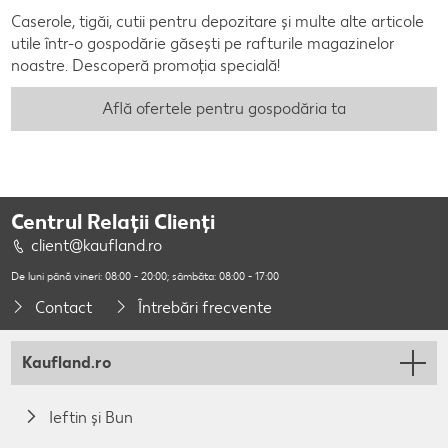
Caserole, tigăi, cutii pentru depozitare și multe alte articole
utile într-o gospodărie găsești pe rafturile magazinelor
noastre. Descoperă promoția specială!
Află ofertele pentru gospodăria ta
Centrul Relații Clienți
client@kaufland.ro
De luni până vineri: 08:00 - 20:00; sâmbăta: 08:00 - 17:00
Contact
Întrebări frecvente
Kaufland.ro
Ieftin și Bun