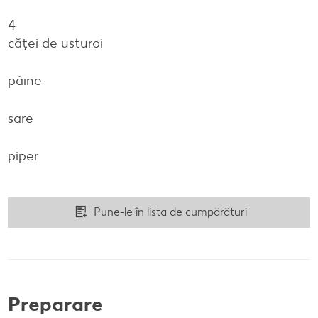
4
căței de usturoi
pâine
sare
piper
Pune-le în lista de cumpărături
Preparare