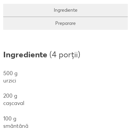
Concursuri online
Ingrediente
Revista Kaufland - Acum și pe WhatsApp!
Preparare
Click & Reserve
Ingrediente
(4 porții)
500 g
urzici
200 g
cașcaval
100 g
smântână