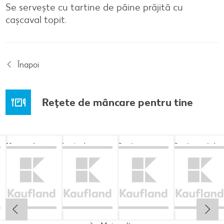
Se servește cu tartine de pâine prăjită cu
cașcaval topit.
Înapoi
Rețete de mâncare pentru tine
Musaca de
Lapte de
Supă
Supă cremă de
cartofi cu
pasăre
tradițională
linte
cașcaval
cu găluşte
Cel mult 60 minute
Cel mult 60 minute
Cel mult 60 minute
Cel mult 60 minute
Rafinat
Simplu
Rafinat
Rafinat