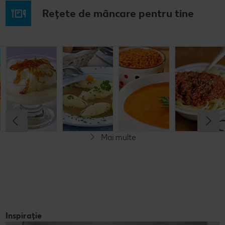
Rețete de mâncare pentru tine
Musaca de
Lapte de
Supă
Supă cremă de
cartofi cu
pasăre
tradițională
linte
cașcaval
cu găluşte
Cel mult 60 minute
Cel mult 60 minute
Cel mult 60 minute
Cel mult 60 minute
Rafinat
Simplu
Rafinat
Rafinat
Mai multe
Inspirație