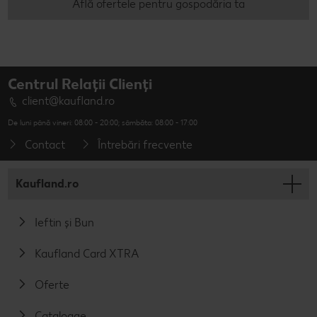
Află ofertele pentru gospodăria ta
Centrul Relații Clienți
client@kaufland.ro
De luni până vineri: 08:00 - 20:00; sâmbăta: 08:00 - 17:00
Contact
Întrebări frecvente
Kaufland.ro
Ieftin și Bun
Kaufland Card XTRA
Oferte
Cataloage