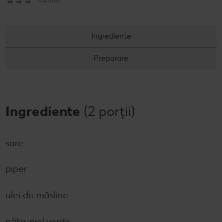
Rafinat
Concursuri online
Ingrediente
Revista Kaufland - Acum și pe WhatsApp!
Preparare
Click & Reserve
Ingrediente
(2 porții)
sare
piper
ulei de măsline
pătrunjel verde