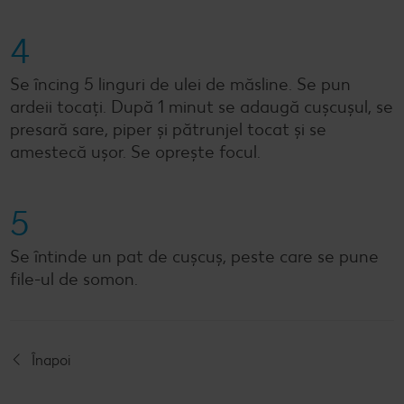
4
Se încing 5 linguri de ulei de măsline. Se pun
ardeii tocați. După 1 minut se adaugă cușcușul, se
presară sare, piper și pătrunjel tocat și se
amestecă ușor. Se oprește focul.
5
Se întinde un pat de cușcuș, peste care se pune
file-ul de somon.
Înapoi