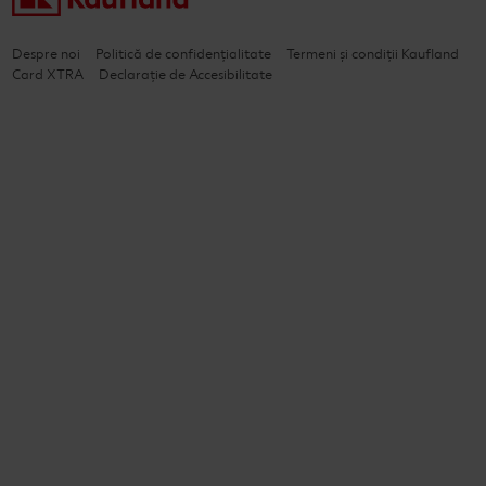
Despre noi
Politică de confidențialitate
Termeni și condiții Kaufland
Card XTRA
Declarație de Accesibilitate