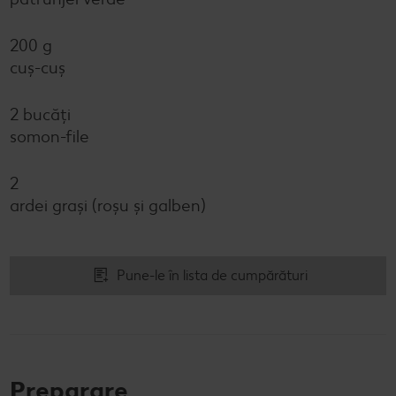
200 g
cuș-cuș
2 bucăți
somon-file
2
ardei grași (roșu și galben)
Pune-le în lista de cumpărături
Preparare