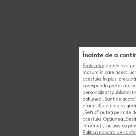
Înainte de a conti
Prelucrăm
datele dvs. pe 
măsura în care acest lucr
acestuia. În plus, preluc
corespunda preferintelor
personalizat (publicitar)
opțiunea „Sunt de acord” 
afara UE care nu asigură 
„Refuz” puteți permite doa
acestuia. Opțiunea „Setăr
informații, inclusiv cu pr
Politica noastră de confi