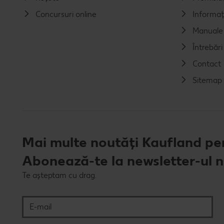
Concursuri online
Informaț
Manuale 
Întrebăr
Contact
Sitemap
Mai multe noutăți Kaufland pen
Abonează-te la newsletter-ul 
Te așteptam cu drag.
E-mail