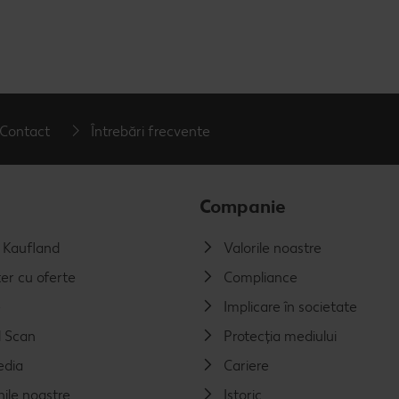
Contact
Întrebări frecvente
Companie
a Kaufland
Valorile noastre
er cu oferte
Compliance
e
Implicare în societate
 Scan
Protecția mediului
edia
Cariere
nile noastre
Istoric