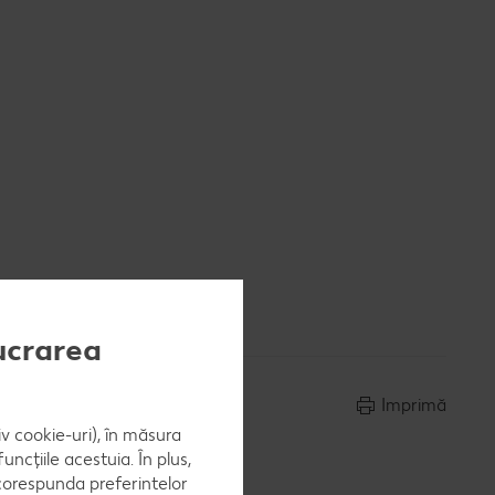
lucrarea
Imprimă
iv cookie-uri), în măsura
ncțiile acestuia. În plus,
 corespunda preferintelor