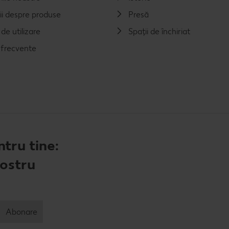
ii despre produse
Presă
de utilizare
Spații de închiriat
i frecvente
tru tine:
nostru
Abonare