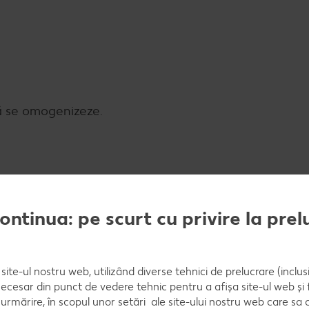
să se omogenizeze.
e mentă.
continua: pe scurt cu privire la pre
site-ul nostru web, utilizând diverse tehnici de prelucrare (inclus
necesar din punct de vedere tehnic pentru a afișa site-ul web și fu
urmărire, în scopul unor setări ale site-ului nostru web care sa