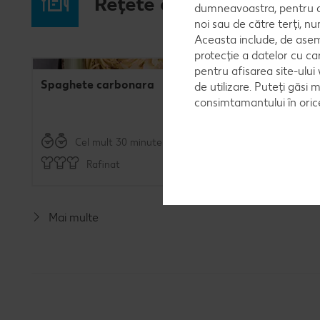
Rețete de mâncare pent
dumneavoastra, pentru a 
noi sau de către terți, 
Aceasta include, de asem
protecție a datelor cu ca
pentru afisarea site-ului
Spaghete carbonara
Ciorbă d
de utilizare. Puteți găsi 
consimtamantului în ori
Cel mult 30 minute
Rafinat
R
Mai multe