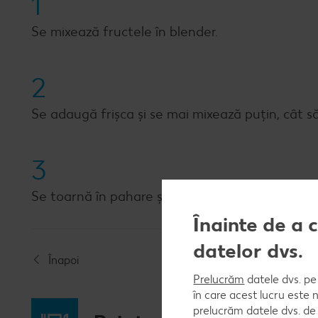
1
Se mixează fructele în blender.
2
Se adaugă frișca și se mai mixează puțin, cât 
3
Se toarnă în pahare și se ornează cu frunze d
Înainte de a 
datelor dvs.
Înapoi
Prelucrăm
datele dvs. pe 
în care acest lucru este 
prelucrăm datele dvs. de 