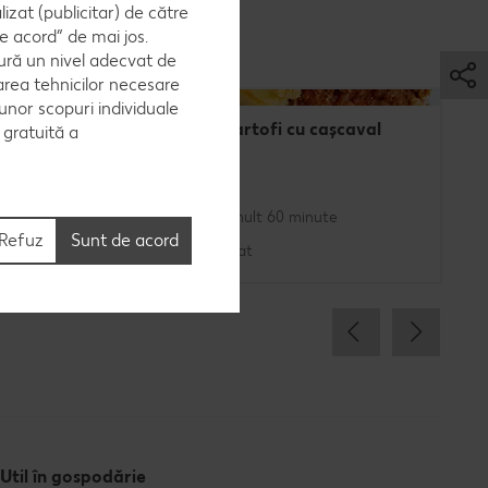
zat (publicitar) de către
e acord” de mai jos.
ură un nivel adecvat de
area tehnicilor necesare
 unor scopuri individuale
orez
Musaca de cartofi cu cașcaval
e gratuită a
Cel mult 60 minute
Refuz
Sunt de acord
Rafinat
Util în gospodărie