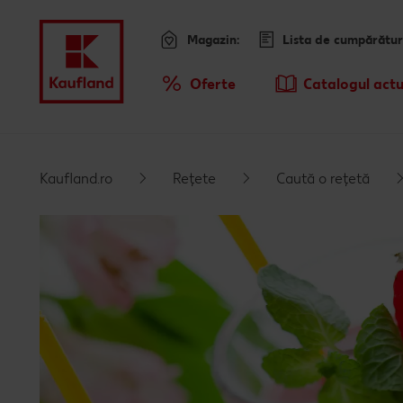
Magazin:
Lista de cumpărătur
Meniu
Oferte
Catalogul actu
Prezentare Generala Oferte
Sari la
Promotiile TV ale saptamanii
Kaufland.ro
Rețete
Caută o rețetă
Conținut principal
Subsol
Bară laterală fixă