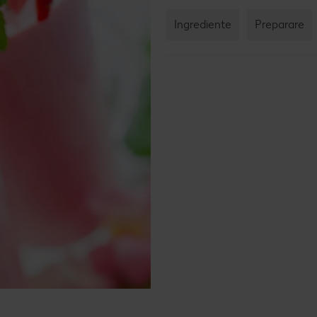
Rețet
Ingrediente
Preparare
Rețet
Raw 