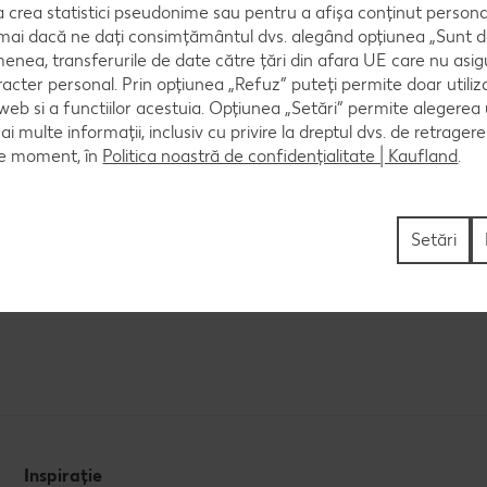
ru tine
crea statistici pseudonime sau pentru a afișa conținut personali
numai dacă ne dați consimțământul dvs. alegând opțiunea „Sunt d
enea, transferurile de date către țări din afara UE care nu asig
racter personal. Prin opțiunea „Refuz” puteți permite doar utiliz
 web si a functiilor acestuia. Opțiunea „Setări” permite alegerea
e burtă
Ardei umpluți cu carne și 
mai multe informații, inclusiv cu privire la dreptul dvs. de retrager
ce moment, în
Politica noastră de confidențialitate | Kaufland
.
Cel mult 60 minute
Cel mult 60 minute
Setări
afinat
Rafinat
Inspirație