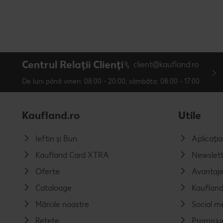
Centrul Relații Clienți
client@kaufland.ro
De luni până vineri: 08:00 - 20:00; sâmbăta: 08:00 - 17:00
Kaufland.ro
Utile
Ieftin și Bun
Aplicați
Kaufland Card XTRA
Newslett
Oferte
Avantaj
Cataloage
Kaufland
Mărcile noastre
Social m
Rețete
Promisiu