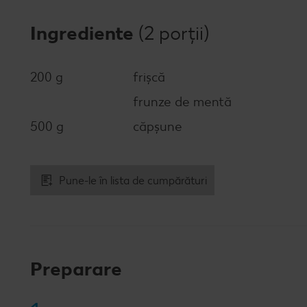
Ingrediente
(2 porții)
200 g
frișcă
frunze de mentă
500 g
căpșune
Pune-le în lista de cumpărături
Preparare