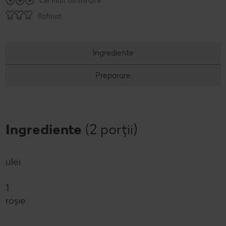
Cel mult 60 minute
Concursuri online
Rafinat
Revista Kaufland - Acum și pe WhatsApp!
Ingrediente
Click & Reserve
Preparare
Ingrediente
(2 porții)
ulei
1
roșie