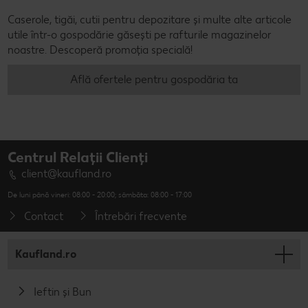
Caserole, tigăi, cutii pentru depozitare și multe alte articole
utile într-o gospodărie găsești pe rafturile magazinelor
noastre. Descoperă promoția specială!
Află ofertele pentru gospodăria ta
Centrul Relații Clienți
client@kaufland.ro
De luni până vineri: 08:00 - 20:00; sâmbăta: 08:00 - 17:00
Contact
Întrebări frecvente
Kaufland.ro
Ieftin și Bun