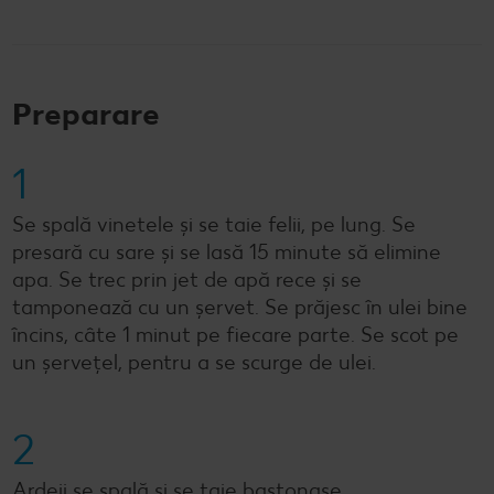
Preparare
1
Se spală vinetele și se taie felii, pe lung. Se
presară cu sare și se lasă 15 minute să elimine
apa. Se trec prin jet de apă rece și se
tamponează cu un șervet. Se prăjesc în ulei bine
încins, câte 1 minut pe fiecare parte. Se scot pe
un șervețel, pentru a se scurge de ulei.
2
Ardeii se spală și se taie bastonașe.