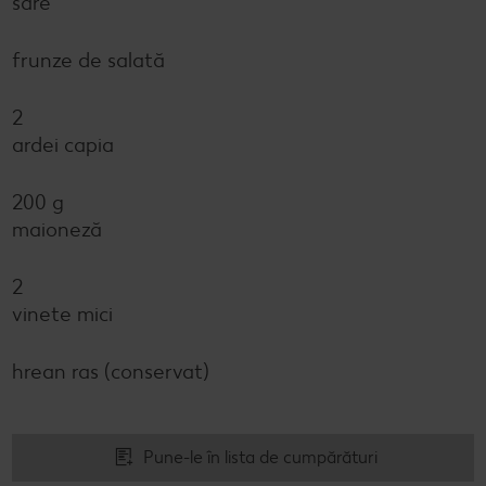
sare
frunze de salată
2
ardei capia
200 g
maioneză
2
vinete mici
hrean ras (conservat)
Pune-le în lista de cumpărături