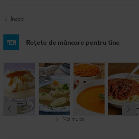
Înapoi
Rețete de mâncare pentru tine
Musaca de
Lapte de
Supă
Supă cremă de
cartofi cu
pasăre
tradițională
linte
cașcaval
cu găluşte
Cel mult 60 minute
Cel mult 60 minute
Cel mult 60 minute
Cel mult 60 minute
Rafinat
Simplu
Rafinat
Rafinat
Mai multe