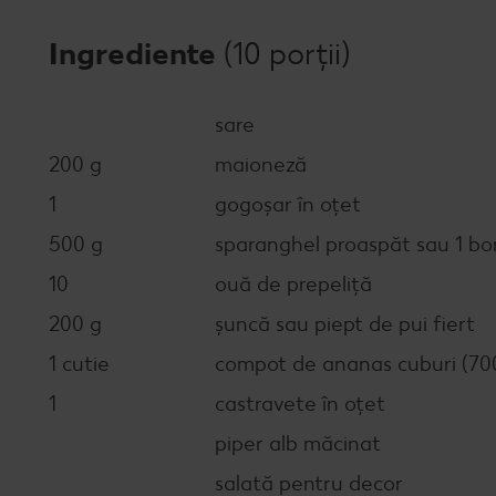
Ingrediente
(10 porții)
sare
200 g
maioneză
1
gogoșar în oțet
500 g
sparanghel proaspăt sau 1 bo
10
ouă de prepeliță
200 g
șuncă sau piept de pui fiert
1 cutie
compot de ananas cuburi (70
1
castravete în oțet
piper alb măcinat
salată pentru decor