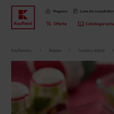
Magazin:
Lista de cumpărătur
Meniu
Oferte
Catalogul actu
Prezentare Generala Oferte
Sari la
Promotiile TV ale saptamanii
Kaufland.ro
Rețete
Caută o rețetă
Conținut principal
Subsol
Bară laterală fixă