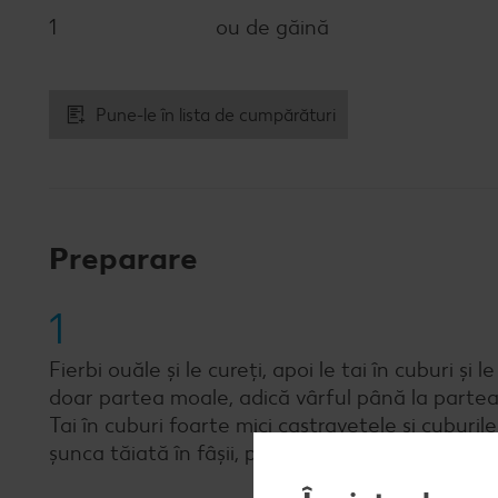
1
ou de găină
Pune-le în lista de cumpărături
Preparare
1
Fierbi ouăle și le cureți, apoi le tai în cuburi și 
doar partea moale, adică vârful până la partea le
Tai în cuburi foarte mici castravetele și cuburi
șunca tăiată în fâșii, piper, sare și ½ din canti