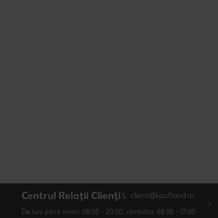
Centrul Relații Clienți
client@kaufland.ro
De luni până vineri: 08:00 - 20:00; sâmbăta: 08:00 - 17:00