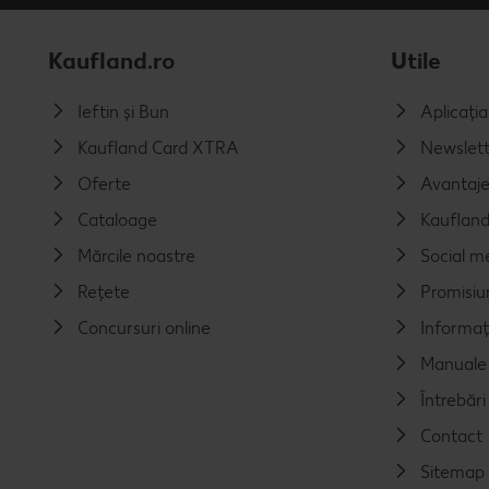
Kaufland.ro
Utile
Ieftin și Bun
Aplicați
Kaufland Card XTRA
Newslett
Oferte
Avantaj
Cataloage
Kaufland
Mărcile noastre
Social m
Rețete
Promisiu
Concursuri online
Informaț
Manuale 
Întrebăr
Contact
Sitemap