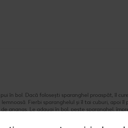
le pui în bol. Dacă folosești sparanghel proaspăt, îl cureț
mnoasă. Fierbi sparanghelul și îl tai cuburi, apoi îl p
le de ananas. Le adaugi în bol, peste sparanghel, împ
tatea de maioneză.