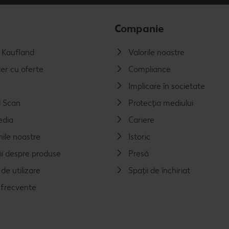
Companie
a Kaufland
Valorile noastre
er cu oferte
Compliance
e
Implicare în societate
 Scan
Protecția mediului
edia
Cariere
nile noastre
Istoric
ii despre produse
Presă
de utilizare
Spații de închiriat
i frecvente