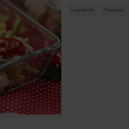
Rețet
Ingrediente
Preparare
Rețet
Raw 