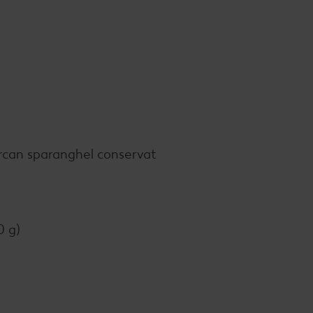
rcan sparanghel conservat
0 g)