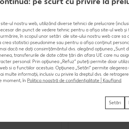
continua: pe scurt cu privire la pre
e absorbante. Le așezi pe un platou și pui pe ele sala
site-ul nostru web, utilizând diverse tehnici de prelucrare (inclus
ă tăiat în rondele, cu fâșii de gogoșar și de castrav
necesar din punct de vedere tehnic pentru a afișa site-ul web și fu
urmărire, în scopul unor setări ale site-ului nostru web care sa
crea statistici pseudonime sau pentru a afișa conținut personali
numai dacă ne dați consimțământul dvs. alegând opțiunea „Sunt d
enea, transferurile de date către țări din afara UE care nu asig
racter personal. Prin opțiunea „Refuz” puteți permite doar utiliz
 web si a functiilor acestuia. Opțiunea „Setări” permite alegerea
mai multe informații, inclusiv cu privire la dreptul dvs. de retrager
ru tine
ce moment, în
Politica noastră de confidențialitate | Kaufland
.
Setări
e burtă
Ardei umpluți cu carne și 