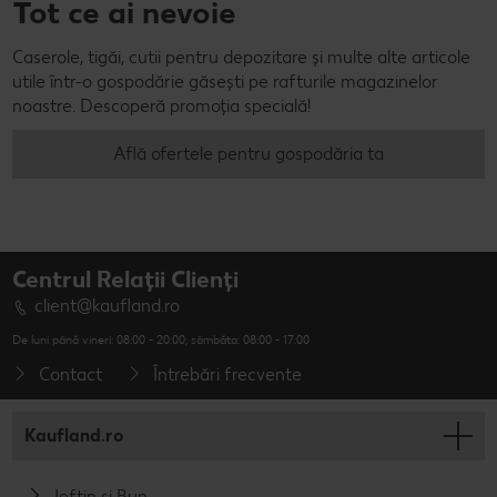
Tot ce ai nevoie
Caserole, tigăi, cutii pentru depozitare și multe alte articole
utile într-o gospodărie găsești pe rafturile magazinelor
noastre. Descoperă promoția specială!
Află ofertele pentru gospodăria ta
Centrul Relații Clienți
client@kaufland.ro
De luni până vineri: 08:00 - 20:00; sâmbăta: 08:00 - 17:00
Contact
Întrebări frecvente
Kaufland.ro
Ieftin și Bun