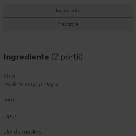
Revista Kaufland - Acum și pe WhatsApp!
Ingrediente
Click & Reserve
Preparare
Ingrediente
(2 porții)
50 g
măsline verzi și negre
sare
piper
ulei de măsline