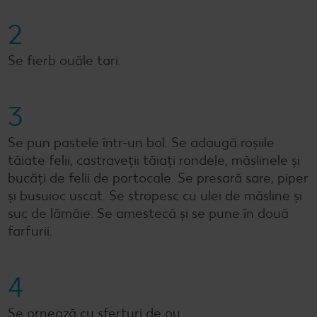
2
Se fierb ouăle tari.
3
Se pun pastele într-un bol. Se adaugă roșiile
tăiate felii, castraveții tăiați rondele, măslinele și
bucăți de felii de portocale. Se presară sare, piper
și busuioc uscat. Se stropesc cu ulei de măsline și
suc de lămâie. Se amestecă și se pune în două
farfurii.
4
Se ornează cu sferturi de ou.