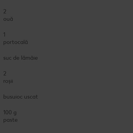
2
ouă
1
portocală
suc de lămâie
2
roșii
busuioc uscat
100 g
paste