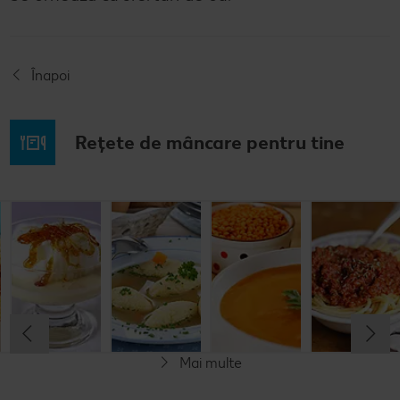
Înapoi
Rețete de mâncare pentru tine
Musaca de
Lapte de
Supă
Supă cremă de
cartofi cu
pasăre
tradițională
linte
cașcaval
cu găluşte
Cel mult 60 minute
Cel mult 60 minute
Cel mult 60 minute
Cel mult 60 minute
Rafinat
Simplu
Rafinat
Rafinat
Mai multe