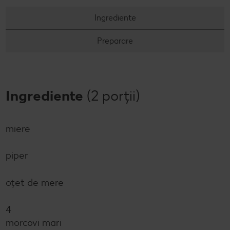
Concursuri online
Ingrediente
Revista Kaufland - Acum și pe WhatsApp!
Preparare
Click & Reserve
Ingrediente
(2 porții)
miere
piper
oțet de mere
4
morcovi mari