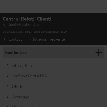
Centrul Relații Clienți
client@kaufland.ro
De luni până vineri: 08:00 - 20:00; sâmbăta: 08:00 - 17:00
Contact
Întrebări frecvente
Kaufland.ro
Ieftin și Bun
Kaufland Card XTRA
Oferte
Cataloage