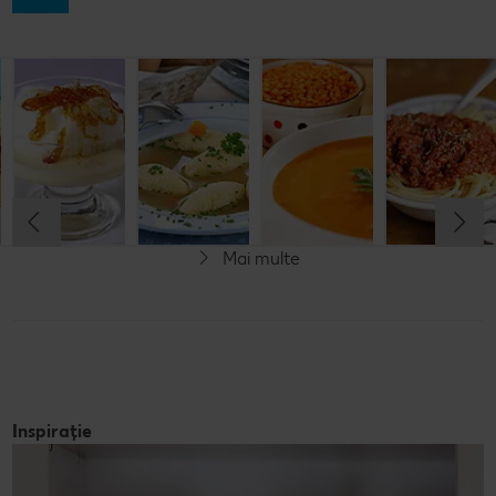
Musaca de
Lapte de
Supă
Supă cremă de
cartofi cu
pasăre
tradițională
linte
cașcaval
cu găluşte
Cel mult 60 minute
Cel mult 60 minute
Cel mult 60 minute
Cel mult 60 minute
Rafinat
Simplu
Rafinat
Rafinat
Mai multe
Inspirație